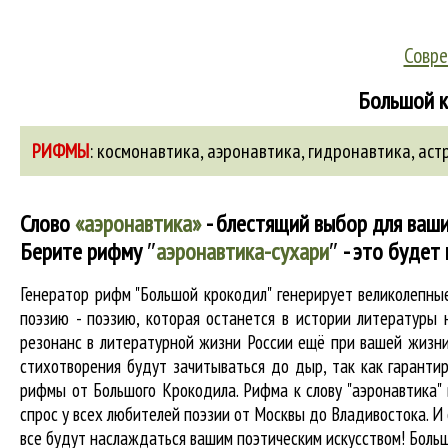
Совре
Большой к
РИФМЫ
:
космонавтика
,
аэронавтика
,
гидронавтика
,
аст
Слово
«аэронавтика»
- блестящий выбор для ваши
Берите рифму
″
аэронавтика-сухари
″
- это будет
Генератор рифм "Большой крокодил" генерирует великолепн
поэзию - поэзию, которая останется в истории литературы 
резонанс в литературной жизни России ещё при вашей жизни 
стихотворения будут зачитываться до дыр, так как гарантир
рифмы от Большого Крокодила. Рифма к слову "аэронавтика" 
спрос у всех любителей поэзии от Москвы до Владивостока. И 
все будут наслаждаться вашим поэтическим искусством! Боль