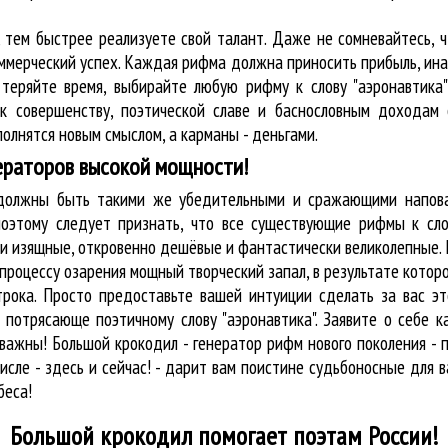
, тем быстрее реализуете свой талант. Даже не сомневайтесь, 
оммерческий успех. Каждая рифма должна приносить прибыль, ин
 теряйте время, выбирайте любую рифму к слову "аэронавтика"
к совершенству, поэтической славе и баснословным доходам 
олнятся новым смыслом, а карманы - деньгами.
ераторов высокой мощности!
у должны быть такими же убедительными и сражающими напова
оэтому следует признать, что все существующие рифмы к сло
 и изящные, откровенно дешёвые и фантастически великолепные.
процессу озарения мощный творческий запал, в результате котор
трока. Просто предоставьте вашей интуиции сделать за вас эт
потрясающе поэтичному слову "аэронавтика". Заявите о себе к
ажны! Большой крокодил - генератор рифм нового поколения - 
исле - здесь и сейчас! - дарит вам поистине судьбоносные для в
беса!
Большой крокодил
помогает поэтам России!