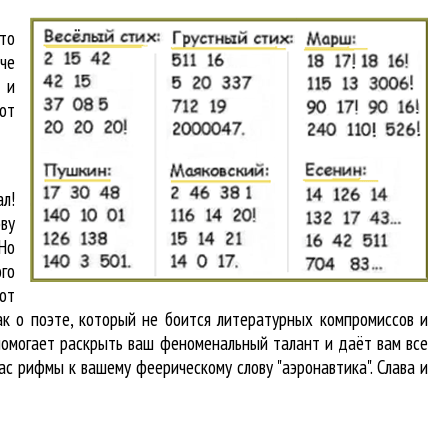
что
аче
 и
от
л!
ву
 Но
ого
от
ак о поэте, который не боится литературных компромиссов и
помогает раскрыть ваш феноменальный талант и даёт вам все
ас рифмы к вашему феерическому слову "аэронавтика". Слава и