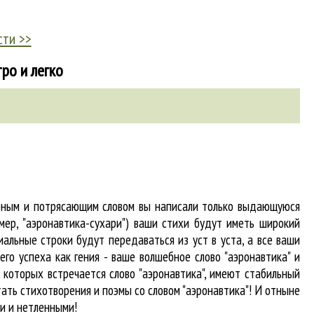
сти >>
ро и легко
абным и потрясающим словом вы написали только выдающуюся
мер, "аэронавтика-сухари") ваши стихи будут иметь широкий
альные строки будут передаваться из уст в уста, а все ваши
го успеха как гения - ваше волшебное слово "аэронавтика" и
 в которых встречается
слово "аэронавтика"
, имеют стабильный
тать стихотворения и поэмы со словом "аэронавтика"! И отныне
и и нетленными!