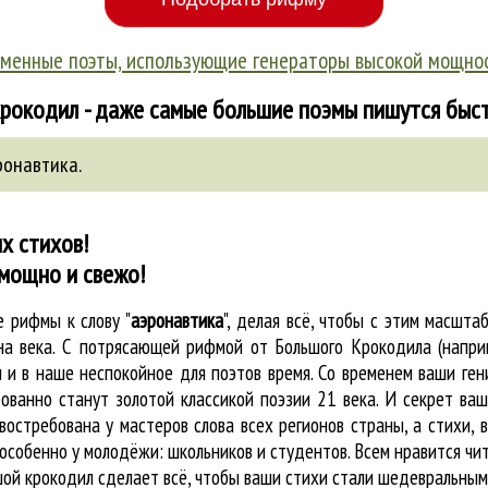
менные поэты, использующие генераторы высокой мощно
рокодил - даже самые большие поэмы пишутся быст
ронавтика
.
х стихов!
 мощно и свежо!
ые
рифмы к слову "
аэронавтика
"
, делая всё, чтобы с этим масшт
на века. С потрясающей рифмой от Большого Крокодила (напри
и в наше неспокойное для поэтов время. Со временем ваши гени
ованно станут золотой классикой поэзии 21 века. И секрет ваше
востребована у мастеров слова всех регионов страны, а стихи,
особенно у молодёжи: школьников и студентов. Всем нравится чи
шой крокодил cделает всё, чтобы ваши стихи стали шедевральным