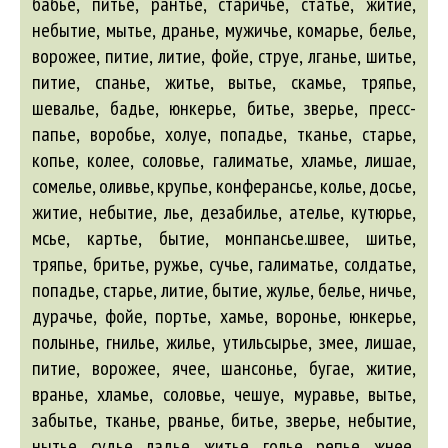
бабье, питье, рантье, старичье, статье, житие,
небытие, мытье, дранье, мужичье, комарье, белье,
ворожее, питие, литие, фойе, струе, лганье, шитье,
питие, спанье, житье, вытье, скамье, тряпье,
шевалье, бадье, юнкерье, битье, зверье, пресс-
папье, воробье, холуе, попадье, тканье, старье,
копье, колее, соловье, галиматье, хламье, лишае,
сомелье,
оливье
,
крупье
,
конферансье
,
колье
,
досье
,
житие
,
небытие
,
лье
,
дезабилье
,
ателье
,
кутюрье
,
мсье
,
картье
,
бытие
,
монпансье
.швее, шитье,
тряпье, бритье, ружье, сучье, галиматье, солдатье,
попадье, старье, литие, бытие, жулье, белье, ничье,
дурачье, фойе, портье, хамье, воронье, юнкерье,
полынье, гнилье, жилье, утильсырье, змее, лишае,
питие, ворожее, ячее, шансонье, бугае, житие,
вранье, хламье, соловье, чешуе, муравье, вытье,
забытье, тканье, рванье, битье, зверье, небытие,
нытье, судье, ладье, житье, голье, репье, жнее,