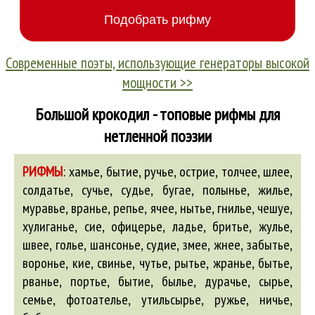
Современные поэты, использующие генераторы высокой
мощности >>
Большой крокодил - топовые рифмы для
нетленной поэзии
РИФМЫ
:
хамье, бытие, ручье, острие, толчее, шлее,
солдатье, сучье, судье, бугае, полынье, жилье,
муравье, вранье, репье, ячее, нытье, гнилье, чешуе,
хулиганье, сие, офицерье, ладье, бритье, жулье,
швее, голье, шансонье, судие, змее, жнее, забытье,
воронье, кие, свинье, чутье, рытье, жранье, бытье,
рванье, портье, бытие, былье, дурачье, сырье,
семье, фотоателье, утильсырье, ружье, ничье,