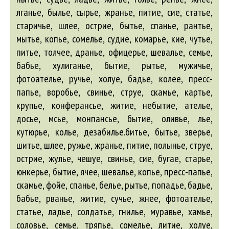
лганье, былье, сырье, жранье, питие, сие, статье,
старичье, шлее, острие, бытье, спанье, рантье,
мытье, копье, сомелье, судие, комарье, кие, чутье,
питье, толчее, дранье, офицерье, шевалье, семье,
бабье, хулиганье, бытие, рытье, мужичье,
фотоателье, ручье, холуе, бадье, колее, пресс-
папье, воробье, свинье, струе, скамье,
картье
,
крупье
,
конферансье
,
житие
,
небытие
,
ателье
,
досье
,
мсье
,
монпансье
,
бытие
,
оливье
,
лье
,
кутюрье
,
колье
,
дезабилье
.битье, бытье, зверье,
шитье, шлее, ружье, жранье, питие, полынье, струе,
острие, жулье, чешуе, свинье, сие, бугае, старье,
юнкерье, бытие, ячее, шевалье, копье, пресс-папье,
скамье, фойе, спанье, белье, рытье, попадье, бадье,
бабье, рванье, житие, сучье, жнее, фотоателье,
статье, ладье, солдатье, гнилье, муравье, хамье,
соловье, семье, тряпье, сомелье, литие, холуе,