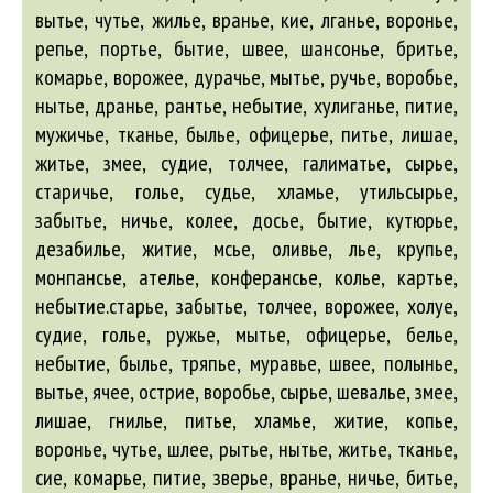
вытье, чутье, жилье, вранье, кие, лганье, воронье,
репье, портье, бытие, швее, шансонье, бритье,
комарье, ворожее, дурачье, мытье, ручье, воробье,
нытье, дранье, рантье, небытие, хулиганье, питие,
мужичье, тканье, былье, офицерье, питье, лишае,
житье, змее, судие, толчее, галиматье, сырье,
старичье, голье, судье, хламье, утильсырье,
забытье, ничье, колее,
досье
,
бытие
,
кутюрье
,
дезабилье
,
житие
,
мсье
,
оливье
,
лье
,
крупье
,
монпансье
,
ателье
,
конферансье
,
колье
,
картье
,
небытие
.старье, забытье, толчее, ворожее, холуе,
судие, голье, ружье, мытье, офицерье, белье,
небытие, былье, тряпье, муравье, швее, полынье,
вытье, ячее, острие, воробье, сырье, шевалье, змее,
лишае, гнилье, питье, хламье, житие, копье,
воронье, чутье, шлее, рытье, нытье, житье, тканье,
сие, комарье, питие, зверье, вранье, ничье, битье,