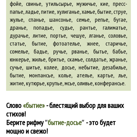
фойе, свинье, утильсырье, мужичье, кие, пресс-
папье, ладье, питие, хулиганье, хамье, бытие, струе,
жулье, спанье, шансонье, семье, репье, бугае,
дранье, попадье, судье, рантье, галиматье,
дурачье, литие, портье, чешуе, лганье, соловье,
статье, бытие, фотоателье, жнее, старичье,
сомелье, бадье, ручье, рванье, бытье, бабье,
юнкерье, жилье, бритье, скамье, солдатье, жранье,
сучье, шитье, колее,
досье
,
небытие
,
дезабилье
,
бытие
,
монпансье
,
колье
,
ателье
,
картье
,
лье
,
житие
,
кутюрье
,
крупье
,
мсье
,
оливье
,
конферансье
.
Слово
«бытие»
- блестящий выбор для ваших
стихов!
Берите рифму
″
бытие-досье
″
- это будет
мощно и свежо!