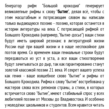
Генератор рифм "Большой крокодил" генерирует
великолепные
рифмы к слову "
бытие
"
, делая всё, чтобы с
этим масштабным и потрясающим словом вы написали
только выдающуюся поэзию - поэзию, которая останется в
истории литературы на века. С потрясающей рифмой от
Большого Крокодила (например, "бытие-досье") ваши стихи
будут иметь широкий резонанс в литературной жизни
России ещё при вашей жизни и в наше неспокойное для
поэтов время. Со временем ваши гениальные строки будут
передаваться из уст в уста, а все ваши стихотворения
будут зачитываться до дыр, так как гарантированно станут
золотой классикой поэзии 21 века. И секрет вашего успеха
как гения - ваше волшебное слово "бытие" и рифмы от
Большого Крокодила. Рифма к слову "бытие" востребована у
мастеров слова всех регионов страны, а стихи, в которых
встречается
слово "бытие"
, имеют стабильный спрос у всех
любителей поэзии от Москвы до Владивостока. И особенно
у молодёжи: школьников и студентов. Всем нравится читать