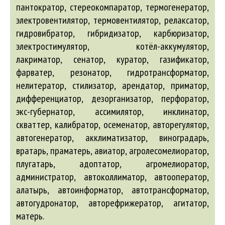
пантократор, стереокомпаратор, термогенератор,
электровентилятор, термовентилятор, релаксатор,
гидровибратор, гибридизатор, карбюризатор,
электростимулятор, котёл-аккумулятор,
лакриматор, сенатор, куратор, газификатор,
фарватер, резонатор, гидротрансформатор,
нелитератор, стилизатор, арендатор, приматор,
дифференциатор, дезорганизатор, перфоратор,
экс-губернатор, ассимилятор, инклинатор,
скваттер, калибратор, осеменатор,
авторегулятор
,
автогенератор
,
акклиматизатор
, виноградарь,
вратарь, праматерь,
авиатор
,
агролесомелиоратор
,
плугатарь,
адоптатор
,
агромелиоратор
,
администратор
,
автоколлиматор
,
автооператор
,
алатырь,
автоинформатор
,
автотрансформатор
,
автогудронатор
,
авторефрижератор
,
агитатор
,
матерь.