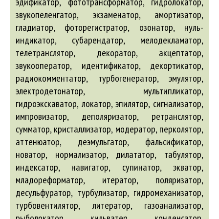
эдификатор, фототрансформатор, гидролокатор,
звукопеленгатор, экзаменатор, амортизатор,
гладиатор, фоторегистратор, озонатор, нуль-
индикатор, субарендатор, мелодекламатор,
телетранслятор, декоратор, акцептатор,
звукооператор, идентификатор, декортикатор,
радиокомментатор, турбогенератор, эмулятор,
электродетонатор, мультипликатор,
гидроэкскаватор, локатор, эпилятор, сигнализатор,
импровизатор, деполяризатор, ретранслятор,
сумматор, кристаллизатор, модератор, перколятор,
аттенюатор, деэмульгатор, фальсификатор,
новатор, нормализатор, дилататор, табулятор,
индексатор, навигатор, супинатор, экватор,
младореформатор, итератор, поляризатор,
десульфуратор, турбулизатор, гидромеханизатор,
турбовентилятор, литератор, газоанализатор,
рыболокатор, кильватер, конденсатор,