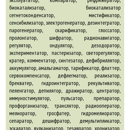
эксплуататор, компаратор, рефрижератор,
биокатализатор, биокатализатор
сегнетоконденсатор, мистификатор,
сенсибилизатор, электрогенератор, дезинтегратор,
парогенератор, скарификатор, глоссатор,
пролонгатор, шифратор, радионавигатор,
регулятор, ондулятор, дезодоратор,
экспериментатор, пастеризатор, светорегулятор,
кратер, комментатор, синтезатор, дефибриллятор,
аккумулятор, амальгаматор, тарификатор, флаттер,
сервокомпенсатор, дефлегматор, реализатор,
брекватер, гидроинтегратор, рекультиватор,
пеленгатор, депилятор, дражиратор, центратор,
иммуностимулятор, пульсатор, препаратор,
профорганизатор, транслятор, радиооператор,
мелиоратор, гросфатер, гидромелиоратор,
сепаратор, дешифратор, демультипликатор,
эскалатор, вулканизатор, тезавратор, хронизатор,