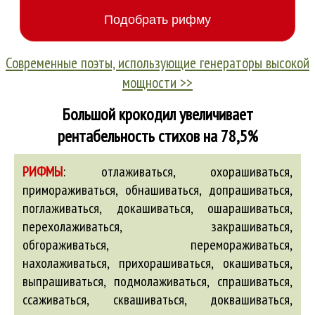
Современные поэты, использующие генераторы высокой
мощности >>
Большой крокодил увеличивает
рентабельность стихов на 78,5%
РИФМЫ
:
отлаживаться, охорашиваться,
примораживаться, обнашиваться, допрашиваться,
поглаживаться, докашиваться, ошарашиваться,
перехолаживаться, закрашиваться,
обгораживаться, перемораживаться,
нахолаживаться, прихорашиваться, окашиваться,
выпрашиваться, подмолаживаться, спрашиваться,
ссаживаться, сквашиваться, доквашиваться,