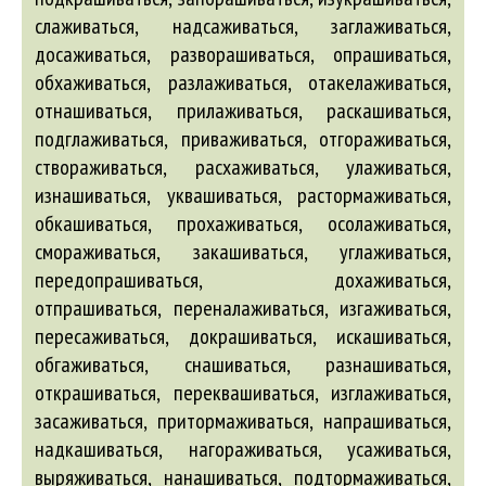
слаживаться, надсаживаться, заглаживаться,
досаживаться, разворашиваться, опрашиваться,
обхаживаться, разлаживаться, отакелаживаться,
отнашиваться, прилаживаться, раскашиваться,
подглаживаться, приваживаться, отгораживаться,
створаживаться, расхаживаться, улаживаться,
изнашиваться, уквашиваться, растормаживаться,
обкашиваться, прохаживаться, осолаживаться,
смораживаться, закашиваться, углаживаться,
передопрашиваться, дохаживаться,
отпрашиваться, переналаживаться, изгаживаться,
пересаживаться, докрашиваться, искашиваться,
обгаживаться, снашиваться, разнашиваться,
открашиваться, переквашиваться, изглаживаться,
засаживаться, притормаживаться, напрашиваться,
надкашиваться, нагораживаться, усаживаться,
выряживаться, нанашиваться, подтормаживаться,