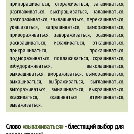
припорашиваться, огораживаться, загаживаться,
разглаживаться, выспрашиваться, налаживаться,
разгораживаться, заквашиваться, перекашиваться,
укашиваться, запрашиваться, замораживаться,
привораживаться, завораживаться, осаживаться,
расквашиваться, исхаживаться, откашиваться,
прикрашиваться, прокашиваться,
подмораживаться, подлаживаться, скрашиваться,
взбудораживаться
,
выколашиваться
,
выквашиваться
,
вмораживаться
,
вымораживаться
,
выкашиваться
,
выбраживаться
,
выглаживаться
,
выгораживаться
,
вынашиваться
,
выкрашиваться
,
всаживаться
,
вкашиваться
,
втемяшиваться
,
вываживаться
.
Слово
«вываживаться»
- блестящий выбор для