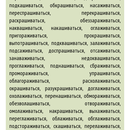
подкашиваться, обкрашиваться, насаживаться,
переспрашиваться, перекрашиваться,
раскрашиваться, обеззараживаться,
наквашиваться, накашиваться, оглаживаться,
пригораживаться, прокрашиваться,
выпотрашиваться, подквашиваться, залаживаться,
подсаживаться, доспрашиваться, отсаживаться,
занаваживаться, недоквашиваться,
проглаживаться, поднашиваться, сбраживаться,
промораживаться, упрашиваться,
облагораживаться, расхолаживаться,
окрашиваться, разукрашиваться, доглаживаться,
охолаживаться, перенашиваться, обмораживаться,
обезволашиваться, отвораживаться,
омолаживаться, накрашиваться, выхаживаться,
переглаживаться, облаживаться, обглаживаться,
подстораживаться, скашиваться, перелаживаться,