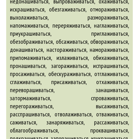
недонашиваться, выпроваживаться, охаживаться,
искрашиваться, обезгаживаться, отмораживаться,
выхолаживаться, размораживаться,
напомаживаться, переряживаться, наглаживаться,
приукрашиваться, приглаживаться,
обезображиваться, обсаживаться, обвораживаться,
донашиваться, настораживаться, намораживаться,
припомаживаться, излаживаться, обихаживаться,
пронашиваться, загораживаться, испрашиваться,
просаживаться, обескураживаться, отглаживаться,
сглаживаться, присаживаться, отхаживаться,
переворашиваться, занашиваться,
затормаживаться, спроваживаться,
перегораживаться, высаживаться,
расспрашиваться, отволаживаться, отваживаться,
саживаться, занаряживаться, рассаживаться,
облагоображиваться, проквашиваться,
подкрашиваться, запорашиваться, изукрашиваться,