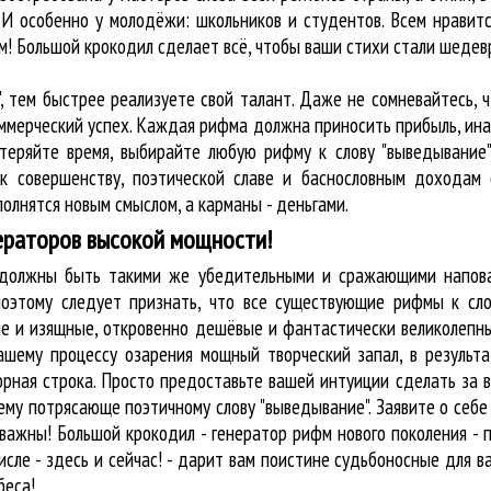
 И особенно у молодёжи: школьников и студентов. Всем нравитс
м! Большой крокодил cделает всё, чтобы ваши стихи стали шеде
, тем быстрее реализуете свой талант. Даже не сомневайтесь, 
оммерческий успех. Каждая рифма должна приносить прибыль, ин
 теряйте время, выбирайте любую рифму к слову "выведывание"
к совершенству, поэтической славе и баснословным доходам 
олнятся новым смыслом, а карманы - деньгами.
ераторов высокой мощности!
у должны быть такими же убедительными и сражающими напова
оэтому следует признать, что все существующие рифмы к сло
ые и изящные, откровенно дешёвые и фантастически великолепны
ашему процессу озарения мощный творческий запал, в результа
орная строка. Просто предоставьте вашей интуиции сделать за 
му потрясающе поэтичному слову "выведывание". Заявите о себе
ажны! Большой крокодил - генератор рифм нового поколения - 
исле - здесь и сейчас! - дарит вам поистине судьбоносные для в
беса!