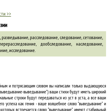
сти >>
эзии
 разведывание, расследование, следование, сетование,
перерасследование
,
дообследование
,
наследование
,
ание
,
исследование
.
табным и потрясающим словом вы написали только выдающуюся
 "выведывание-выведывание") ваши стихи будут иметь широкий
альные строки будут передаваться из уст в уста, а все ваши
го успеха как гения - ваше волшебное слово "выведывание" и
в которых встречается
слово "выведывание"
, имеют стабильный