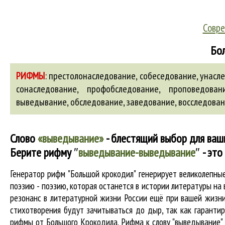
Совре
Бол
РИФМЫ
:
престолонаследование, собеседование, унасле
сонаследование, профобследование, проповедова
выведывание
,
обследование
,
заведование
,
восследова
Слово
«выведывание»
- блестящий выбор для ваш
Берите рифму
″
выведывание-выведывание
″
- это
Генератор рифм "Большой крокодил" генерирует великолепн
поэзию - поэзию, которая останется в истории литературы н
резонанс в литературной жизни России ещё при вашей жизни 
стихотворения будут зачитываться до дыр, так как гарантир
рифмы от Большого Крокодила. Рифма к слову "выведывание" 