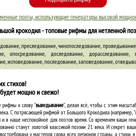
менные поэты, использующие генераторы высокой мощно
ьшой крокодил - топовые рифмы для нетленной по
дование, преследование, чинопоследование, проведывание,
ние,
опосредование
,
доследование
,
дорасследование
,
ние
,
исповедование
,
последование
,
заповедование
,
отведыв
их стихов!
 будет мощно и свежо!
ые
рифмы к слову "
выведывание
"
, делая всё, чтобы с этим масш
а века. С потрясающей рифмой от Большого Крокодила (например,
и в наше неспокойное для поэтов время. Со временем ваши гени
ованно станут золотой классикой поэзии 21 века. И секрет ваше
востребована у мастеров слова всех регионов страны, а стихи, 