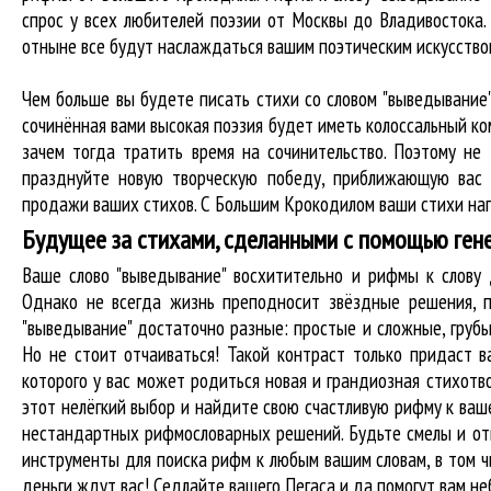
спрос у всех любителей поэзии от Москвы до Владивостока.
отныне все будут наслаждаться вашим поэтическим искусство
Чем больше вы будете писать стихи со словом "выведывание"
сочинённая вами высокая поэзия будет иметь колоссальный к
зачем тогда тратить время на сочинительство. Поэтому не
празднуйте новую творческую победу, приближающую вас 
продажи ваших стихов. С Большим Крокодилом ваши стихи нап
Будущее за стихами, сделанными с помощью ген
Ваше слово "выведывание" восхитительно и рифмы к слов
Однако не всегда жизнь преподносит звёздные решения, п
"выведывание" достаточно разные: простые и сложные, груб
Но не стоит отчаиваться! Такой контраст только придаст в
которого у вас может родиться новая и грандиозная стихотв
этот нелёгкий выбор и найдите свою счастливую рифму к ваше
нестандартных рифмословарных решений. Будьте смелы и отв
инструменты для
поиска рифм
к любым вашим словам, в том ч
деньги ждут вас! Седлайте вашего Пегаса и да помогут вам не