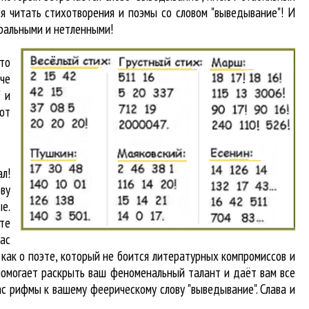
я читать стихотворения и поэмы со словом "выведывание"! И
вральными и нетленными!
что
аче
 и
от
л!
ву
е.
те
вас
 как о поэте, который не боится литературных компромиссов и
помогает раскрыть ваш феноменальный талант и даёт вам все
ас рифмы к вашему феерическому слову "выведывание". Слава и