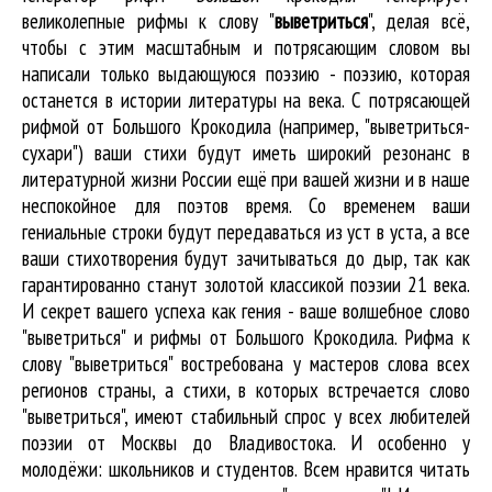
великолепные
рифмы к слову "
выветриться
"
, делая всё,
чтобы с этим масштабным и потрясающим словом вы
написали только выдающуюся поэзию - поэзию, которая
останется в истории литературы на века. С потрясающей
рифмой от Большого Крокодила (например, "выветриться-
сухари") ваши стихи будут иметь широкий резонанс в
литературной жизни России ещё при вашей жизни и в наше
неспокойное для поэтов время. Со временем ваши
гениальные строки будут передаваться из уст в уста, а все
ваши стихотворения будут зачитываться до дыр, так как
гарантированно станут золотой классикой поэзии 21 века.
И секрет вашего успеха как гения - ваше волшебное слово
"выветриться" и рифмы от Большого Крокодила. Рифма к
слову "выветриться" востребована у мастеров слова всех
регионов страны, а стихи, в которых встречается
слово
"выветриться"
, имеют стабильный спрос у всех любителей
поэзии от Москвы до Владивостока. И особенно у
молодёжи: школьников и студентов. Всем нравится читать