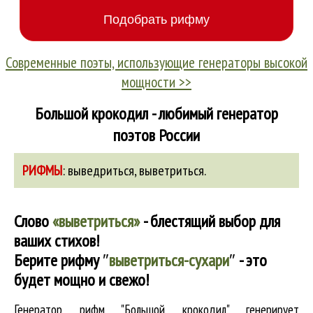
Современные поэты, использующие генераторы высокой
мощности >>
Большой крокодил - любимый генератор
поэтов России
РИФМЫ
:
выведриться
,
выветриться
.
Слово
«выветриться»
- блестящий выбор для
ваших стихов!
Берите рифму
″
выветриться-сухари
″
- это
будет мощно и свежо!
Генератор рифм "Большой крокодил" генерирует