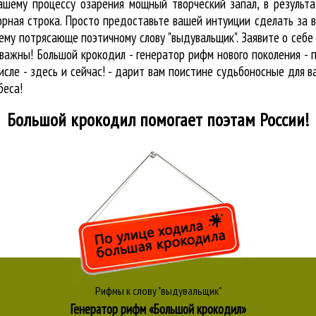
ашему процессу озарения мощный творческий запал, в результа
орная строка. Просто предоставьте вашей интуиции сделать за 
му потрясающе поэтичному слову "выдувальщик". Заявите о себе
ажны! Большой крокодил - генератор рифм нового поколения - 
исле - здесь и сейчас! - дарит вам поистине судьбоносные для в
беса!
Большой крокодил
помогает поэтам России!
Рифмы к слову "выдувальщик"
Генератор рифм «Большой крокодил»