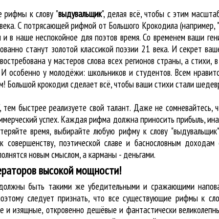
ые
рифмы к слову "
выдувальщик
"
, делая всё, чтобы с этим масшт
а века. С потрясающей рифмой от Большого Крокодила (например,
и в наше неспокойное для поэтов время. Со временем ваши гени
ованно станут золотой классикой поэзии 21 века. И секрет ваше
востребована у мастеров слова всех регионов страны, а стихи, 
 И особенно у молодёжи: школьников и студентов. Всем нравитс
м! Большой крокодил cделает всё, чтобы ваши стихи стали шеде
, тем быстрее реализуете свой талант. Даже не сомневайтесь, 
оммерческий успех. Каждая рифма должна приносить прибыль, ин
 теряйте время, выбирайте любую рифму к слову "выдувальщик"
к совершенству, поэтической славе и баснословным доходам 
олнятся новым смыслом, а карманы - деньгами.
ераторов высокой мощности!
у должны быть такими же убедительными и сражающими напова
оэтому следует признать, что все существующие рифмы к сло
ые и изящные, откровенно дешёвые и фантастически великолепны