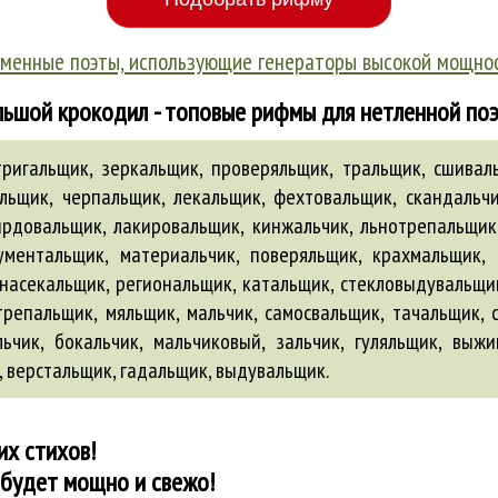
менные поэты, использующие генераторы высокой мощно
ьшой крокодил - топовые рифмы для нетленной по
тригальщик, зеркальщик, проверяльщик, тральщик, сшивал
льщик, черпальщик, лекальщик, фехтовальщик, скандальчи
рдовальщик, лакировальщик, кинжальчик, льнотрепальщик
ументальщик, материальчик, поверяльщик, крахмальщик, 
насекальщик, региональщик, катальщик, стекловыдувальщи
репальщик, мяльщик, мальчик, самосвальщик, тачальщик, 
льчик,
бокальчик
, мальчиковый,
зальчик
,
гуляльщик
,
выжи
,
верстальщик
,
гадальщик
,
выдувальщик
.
их стихов!
 будет мощно и свежо!