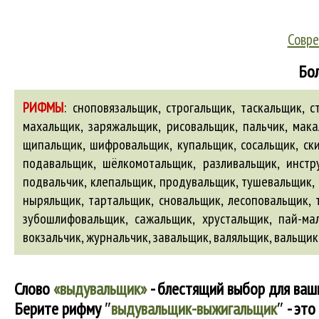
Совре
Бол
РИФМЫ
:
сноповязальщик, строгальщик, таскальщик, с
махальщик, заряжальщик, рисовальщик, пальчик, мака
щипальщик, шифровальщик, купальщик, сосальщик, ски
подавальщик, шёлкомотальщик, разливальщик, инстр
подвальчик, клепальщик, продувальщик, тушевальщик, 
ныряльщик, тартальщик, сновальщик, лесоповальщик, т
зубошлифовальщик, сажальщик, хрустальщик, пай-ма
вокзальчик
,
журнальчик
,
завальщик
,
валяльщик
,
вальщик
Слово
«выдувальщик»
- блестящий выбор для ваш
Берите рифму
″
выдувальщик-выжигальщик
″
- это