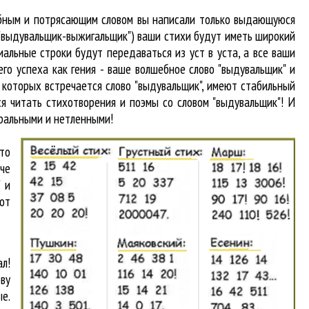
абным и потрясающим словом вы написали только выдающуюся
 "выдувальщик-выжигальщик") ваши стихи будут иметь широкий
альные строки будут передаваться из уст в уста, а все ваши
го успеха как гения - ваше волшебное слово "выдувальщик" и
в которых встречается
слово "выдувальщик"
, имеют стабильный
я читать стихотворения и поэмы со словом "выдувальщик"! И
вральными и нетленными!
что
аче
 и
от
л!
ву
е.