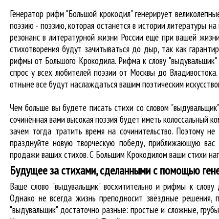
Генератор рифм "Большой крокодил" генерирует великолепн
поэзию - поэзию, которая останется в истории литературы н
резонанс в литературной жизни России ещё при вашей жизни 
стихотворения будут зачитываться до дыр, так как гарантир
рифмы от Большого Крокодила. Рифма к слову "выдувальщик" 
спрос у всех любителей поэзии от Москвы до Владивостока.
отныне все будут наслаждаться вашим поэтическим искусство
Чем больше вы будете писать стихи со словом "выдувальщик"
сочинённая вами высокая поэзия будет иметь колоссальный к
зачем тогда тратить время на сочинительство. Поэтому не
празднуйте новую творческую победу, приближающую вас 
продажи ваших стихов. С Большим Крокодилом ваши стихи нап
Будущее за стихами, сделанными с помощью ген
Ваше слово "выдувальщик" восхитительно и рифмы к слов
Однако не всегда жизнь преподносит звёздные решения, п
"выдувальщик" достаточно разные: простые и сложные, груб