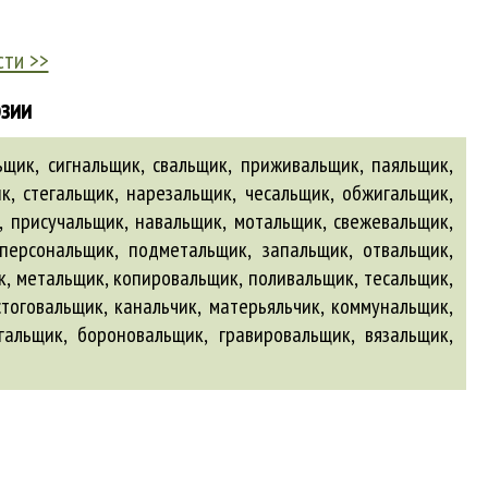
сти >>
эзии
ьщик, сигнальщик, свальщик, приживальщик, паяльщик,
к, стегальщик, нарезальщик, чесальщик, обжигальщик,
, присучальщик, навальщик, мотальщик, свежевальщик,
персональщик, подметальщик, запальщик, отвальщик,
к, метальщик, копировальщик, поливальщик, тесальщик,
стоговальщик, канальчик, матерьяльчик, коммунальщик,
гальщик
,
бороновальщик
,
гравировальщик
,
вязальщик
,