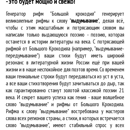
- это будет мощно и свежо!
Генератор рифм "Большой крокодил" генерирует
великолепные
рифмы к слову "
выдумывание
"
, делая всё,
чтобы с этим масштабным и потрясающим словом вы
написали только выдающуюся поэзию - поэзию, которая
останется в истории литературы на века. С потрясающей
рифмой от Большого Крокодила (например, "выдумывание-
передумывание") ваши стихи будут иметь широкий
резонанс в литературной жизни России ещё при вашей
жизни и в наше неспокойное для поэтов время. Со временем
ваши гениальные строки будут передаваться из уст в уста,
а все ваши стихотворения будут зачитываться до дыр, так
как гарантированно станут золотой классикой поэзии 21
века. И секрет вашего успеха как гения - ваше волшебное
слово "выдумывание" и рифмы от Большого Крокодила.
Рифма к слову "выдумывание" востребована у мастеров
слова всех регионов страны, а стихи, в которых встречается
слово "выдумывание"
, имеют стабильный спрос у всех