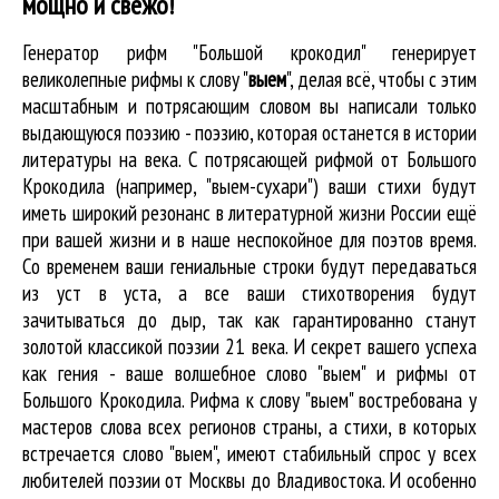
мощно и свежо!
Генератор рифм "Большой крокодил" генерирует
великолепные
рифмы к слову "
выем
"
, делая всё, чтобы с этим
масштабным и потрясающим словом вы написали только
выдающуюся поэзию - поэзию, которая останется в истории
литературы на века. С потрясающей рифмой от Большого
Крокодила (например, "выем-сухари") ваши стихи будут
иметь широкий резонанс в литературной жизни России ещё
при вашей жизни и в наше неспокойное для поэтов время.
Со временем ваши гениальные строки будут передаваться
из уст в уста, а все ваши стихотворения будут
зачитываться до дыр, так как гарантированно станут
золотой классикой поэзии 21 века. И секрет вашего успеха
как гения - ваше волшебное слово "выем" и рифмы от
Большого Крокодила. Рифма к слову "выем" востребована у
мастеров слова всех регионов страны, а стихи, в которых
встречается
слово "выем"
, имеют стабильный спрос у всех
любителей поэзии от Москвы до Владивостока. И особенно