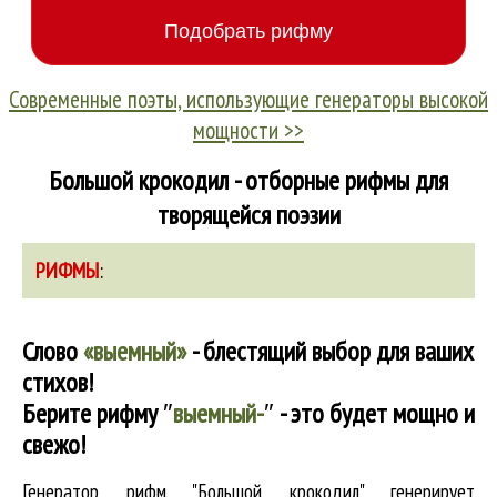
Современные поэты, использующие генераторы высокой
мощности >>
Большой крокодил - отборные рифмы для
творящейся поэзии
РИФМЫ
:
Слово
«выемный»
- блестящий выбор для ваших
стихов!
Берите рифму
″
выемный-
″
- это будет мощно и
свежо!
Генератор рифм "Большой крокодил" генерирует