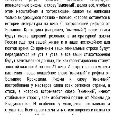
великолепные
рифмы к слову "
выемный
"
, делая всё, чтобы с
этим масштабным и потрясающим словом вы написали
только выдающуюся поэзию - поэзию, которая останется в
истории литературы на века. С потрясающей рифмой от
Большого Крокодила (например, "выемный-") ваши стихи
будут иметь широкий резонанс в литературной жизни
России ещё при вашей жизни и в наше неспокойное для
поэтов время. Со временем ваши гениальные строки будут
передаваться из уст в уста, а все ваши стихотворения
будут зачитываться до дыр, так как гарантированно станут
золотой классикой поэзии 21 века. И секрет вашего успеха
как гения - ваше волшебное слово "выемный" и рифмы от
Большого Крокодила. Рифма к слову "выемный"
востребована у мастеров слова всех регионов страны, а
стихи, в которых встречается
слово "выемный"
, имеют
стабильный спрос у всех любителей поэзии от Москвы до
Владивостока. И особенно у молодёжи: школьников и
студентов. Всем нравится читать стихотворения и поэмы со