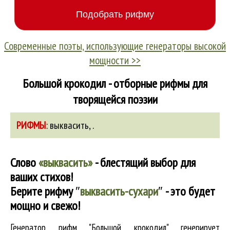
Современные поэты, использующие генераторы высокой
мощности >>
Большой крокодил - отборные рифмы для
творящейся поэзии
РИФМЫ
:
выквасить
,
.
Слово
«выквасить»
- блестящий выбор для
ваших стихов!
Берите рифму
″
выквасить-сухари
″
- это будет
мощно и свежо!
Генератор рифм "Большой крокодил" генерирует