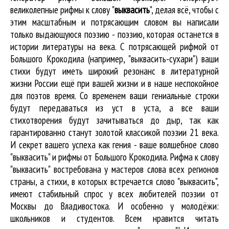
великолепные
рифмы к слову "
выквасить
"
, делая всё, чтобы с
этим масштабным и потрясающим словом вы написали
только выдающуюся поэзию - поэзию, которая останется в
истории литературы на века. С потрясающей рифмой от
Большого Крокодила (например, "выквасить-сухари") ваши
стихи будут иметь широкий резонанс в литературной
жизни России ещё при вашей жизни и в наше неспокойное
для поэтов время. Со временем ваши гениальные строки
будут передаваться из уст в уста, а все ваши
стихотворения будут зачитываться до дыр, так как
гарантированно станут золотой классикой поэзии 21 века.
И секрет вашего успеха как гения - ваше волшебное слово
"выквасить" и рифмы от Большого Крокодила. Рифма к слову
"выквасить" востребована у мастеров слова всех регионов
страны, а стихи, в которых встречается
слово "выквасить"
,
имеют стабильный спрос у всех любителей поэзии от
Москвы до Владивостока. И особенно у молодёжи:
школьников и студентов. Всем нравится читать