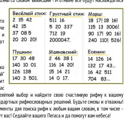
поэмы со словом "выкисший"! И отныне все будут наслаждаться
то
аче
 и
от
ко
й"
ит
вас
нелёгкий выбор и найдите свою счастливую рифму к вашему
тандартных рифмословарных решений. Будьте смелы и отважны!
рументы для
поиска рифм
к любым вашим словам, в том числе -
т вас! Седлайте вашего Пегаса и да помогут вам небеса!