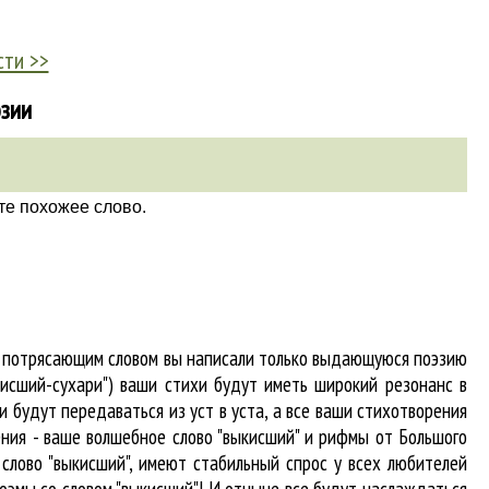
сти >>
эзии
те похожее слово.
 и потрясающим словом вы написали только выдающуюся поэзию
кисший-сухари") ваши стихи будут иметь широкий резонанс в
 будут передаваться из уст в уста, а все ваши стихотворения
гения - ваше волшебное слово "выкисший" и рифмы от Большого
я
слово "выкисший"
, имеют стабильный спрос у всех любителей