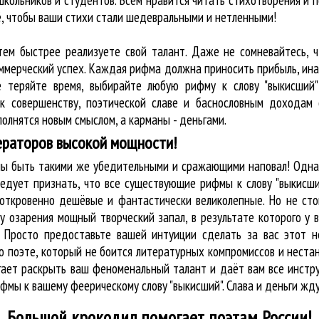
кольников и студентов. Всем нравится читать стихотворения и 
ё, чтобы ваши стихи стали шедевральными и нетленными!
тем быстрее реализуете свой талант. Даже не сомневайтесь, ч
оммерческий успех. Каждая рифма должна приносить прибыль, ин
е теряйте время, выбирайте любую рифму к слову "выкисший"
к совершенству, поэтической славе и баснословным доходам 
олнятся новым смыслом, а карманы - деньгами.
ераторов высокой мощности!
жны быть такими же убедительными и сражающими наповал! Одна
едует признать, что все существующие рифмы к слову "выкисши
 откровенно дешёвые и фантастически великолепные. Но не сто
у озарения мощный творческий запал, в результате которого у 
. Просто предоставьте вашей интуиции сделать за вас этот 
к о поэте, который не боится литературных компромиссов и нес
огает раскрыть ваш феноменальный талант и даёт вам все инст
ифмы к вашему феерическому слову "выкисший". Слава и деньги жду
Большой крокодил
помогает поэтам России!