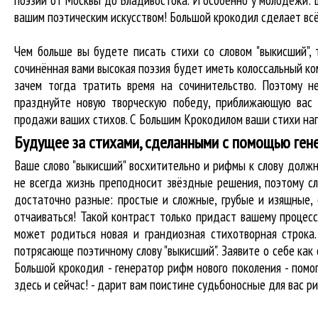
поэзии от Москвы до Владивостока. И особенно у молодёжи: ш
вашим поэтическим искусством! Большой крокодил cделает вс
Чем больше вы будете писать стихи со словом "выкисший", 
сочинённая вами высокая поэзия будет иметь колоссальный к
зачем тогда тратить время на сочинительство. Поэтому н
празднуйте новую творческую победу, приближающую вас 
продажи ваших стихов. С Большим Крокодилом ваши стихи нап
Будущее за стихами, сделанными с помощью ген
Ваше слово "выкисший" восхитительно и рифмы к слову дол
не всегда жизнь преподносит звёздные решения, поэтому сл
достаточно разные: простые и сложные, грубые и изящные,
отчаиваться! Такой контраст только придаст вашему процесс
может родиться новая и грандиозная стихотворная строка
потрясающе поэтичному слову "выкисший". Заявите о себе ка
Большой крокодил - генератор рифм нового поколения - пом
здесь и сейчас! - дарит вам поистине судьбоносные для вас р