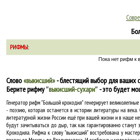
Совре
Бол
РИФМЫ
:
Пока нет рифм к 
Слово
«выкисший»
- блестящий выбор для ваших с
Берите рифму
″
выкисший-сухари
″
- это будет мо
Генератор рифм "Большой крокодил" генерирует великолепны
- поэзию, которая останется в истории литературы на века
литературной жизни России ещё при вашей жизни и в наше нес
будут зачитываться до дыр, так как гарантированно станут з
Крокодила. Рифма к слову "выкисший" востребована у мастер