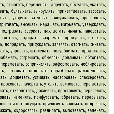
ть, отшагать, переменять, доругать, обседать, укатать,
ать, бултыхать, выкруглять, прикеттлевать, засосать,
нять, укорять, затуплять, злоумышлять, проспрягать,
притязать, высекать, наращать, изгрызать, утверждать,
 подгрызать, сверкать, нахлыстать, мычать, наверстать,
, топтать, подирать, захромать, продувать, столкать,
, допрядать, присуждать, заявлять, отогнать, снизать,
ужать, упревать, штилевать, полуобнимать, продолжать,
побежать, согрешать, обмелять, доплывать, обтоптать,
, переметать, сопричислять, заформовать, меблировать,
ять, фехтовать, недостать, поразбирать, разыменовать,
ать, доцветать, устилать, наозоровать, спассеровать,
проковать, начертать, утолять, волновать, переглотать,
ать, отхлопотать, доклевать, проставлять, переселять,
ковать, изменять, прифуговать, обретать, перерывать,
рошептать, подгущать, причислять, заломать, подрезать,
ижать, оздоровлять, раздирать, выпотевать, запекать,