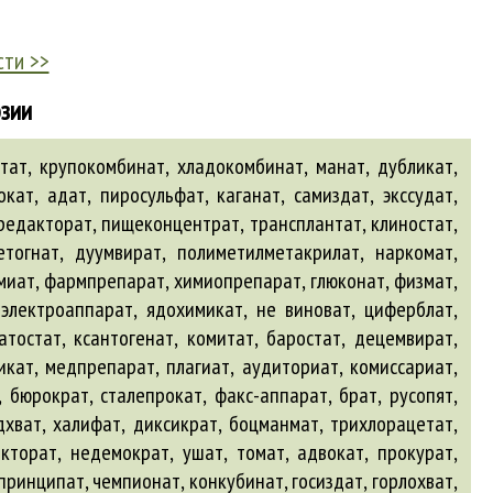
сти >>
эзии
тат, крупокомбинат, хладокомбинат, манат, дубликат,
кат, адат, пиросульфат, каганат, самиздат, экссудат,
 редакторат, пищеконцентрат, трансплантат, клиностат,
хетогнат, дуумвират, полиметилметакрилат, наркомат,
рмиат, фармпрепарат, химиопрепарат, глюконат, физмат,
, электроаппарат, ядохимикат, не виноват, циферблат,
атостат, ксантогенат, комитат, баростат, децемвират,
икат, медпрепарат, плагиат, аудиториат, комиссариат,
, бюрократ, сталепрокат, факс-аппарат, брат, русопят,
дхват, халифат, диксикрат, боцманмат, трихлорацетат,
екторат, недемократ, ушат, томат, адвокат, прокурат,
ринципат, чемпионат, конкубинат, госиздат, горлохват,