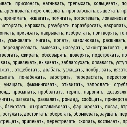
ивать, прислонять, нагнивать, трепыхать, кольцевать, п
ь, арендовать, переголосовать, прополоскать, выцветать, пр
, принимать, исшагать, помигать, погостевать, локализова
, исторгать, наряжать, разубрать, поразбросать, накропать,
нчать, привязать, накрывать, изобретать, притворять, тон
ь, усыновлять, мигать, копать, заволновать, расшивать
 переадресовать, вылезать, наседать, законтрактовать, в
твергать, сжирать, обковырять, доверять, подстрекать, по
вать, привлекать, вывивать, заблагоухать, оплавлять, уступа
ажать, отщебетать, долбать, услащать, пообрывать, вязать
сыпать, понабежать, заострять, перерастать, перестоя
, умащать, фьюминговать, отквитать, запродать, огрубл
ояд, просыпать, проболтать, терять, наронять, дозаявлят
игать, загасать, развалять, рондад, сообщать, приверст
ь, блекотать, откристаллизовать, фаршировать, посад, вт
ь, остужать, достригать, оберегать, обомлевать, заушать, пе
атрещать, припекать, перестрелять, скопать, воспылать, п