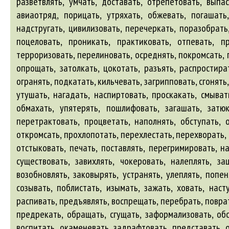
разветвлять, умчать, доставать, отрепетовать, выпас
авиаотряд
, порицать, утряхать, обжевать, погашать
надстругать, цивилизовать, перечеркать, поразобрать
поцеловать, проникать, практиковать, отпевать, пр
терроризовать, перелиновать, осреднять, покромсать, 
опрощать, затолкать, цокотать, разъять, распростира
огранять, подкатать, кильчевать, загрипповать, сгонять
утушать, нагадать, наспиртовать, проскакать, смыват
обмахать, упятерять, пошлифовать, загашать, затюк
перетрактовать, процветать, наполнять, обступать, 
откромсать, прохлопотать, перехлестать, перехворать, 
отстыковать, печать, поставлять, перегримировать, на
существовать, завихлять, чокеровать, налеплять, за
возобновлять, заковырять, устранять, улеплять, попен
созывать, поблистать, изымать, зажать, ховать, наст
распивать, предъявлять, воспрещать, перебрать, поврат
предрекать, обращать, сгущать, заформализовать, обс
воспитать, окаменевать, задрафтовать, представать, о