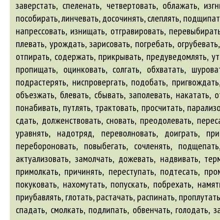
заверстать, спеленать, четвертовать, облажать, изгн
пособирать, линчевать, досочинять, слеплять, подщипат
напрессовать, изнищать, отгравировать, перевыбирать
плевать, урождать, зарисовать, погребать, огрубевать
отпирать, содержать, прикрывать, предуведомлять, уто
пропищать, оцинковать, солгать, обхватать, шуроват
подрастерять, ниспровергать, подобать, пригвождать,
объезжать, блевать, сбывать, заполевать, накатать, о
понабивать, путлять, трактовать, просчитать, парализо
сдать, долженствовать, сновать, преодолевать, перес
уравнять, надотряд, переволновать, доиграть, при
перебороновать, повыбегать, сочленять, подщепать
актуализовать, замолчать, дожевать, надвивать, терм
примолкать, причинять, переступать, подтесать, пром
покуковать, нахомутать, попускать, побрехать, намят
приубавлять, глотать, растачать, распинать, проплутат
спадать, смолкать, подлипать, обвенчать, голодать, з