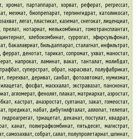
т, хромат, партаппарат, хорват, реферат, регрессат,
рат, мехмат, биопрепарат, терпингидрат, католикосат,
захват, легат, пластикат, каземат, снегокат, лиценциат,
, прелат, нотариат, мелькомбинат, гомотрансплантат,
цинтернат, хлебокомбинат, суррогат, эфирсульфонат,
т, бакалавриат, бильдаппарат, сталагнат, инфильтрат,
 феррат, денотат, тарикат, сопромат, ухват, маностат,
ерат, напрокат, ламинат, вакат, танталат, молибдат,
штрафбат, суперстрат, обрат, нарасхват, полуфабрикат,
т, перехват, дериват, санбат, фотоавтомат, нумизмат,
тилацетат, фосфат, маскхалат, экстравазат, пансионат,
иат, агломерат, фенолят, плакат, матриархат, аэростат,
кат, кастрат, анаэростат, султанат, закат, гомеостат,
т, предикат, набат, дибутилфталат, аллопат, телепат,
 гидроагрегат, триацетат, деканат, постулат, квадрат,
рат, канат, полиграфкомбинат, пятьдесят, магистрат,
т, самозахват, собрат, салат, полупролетариат, шпинат,