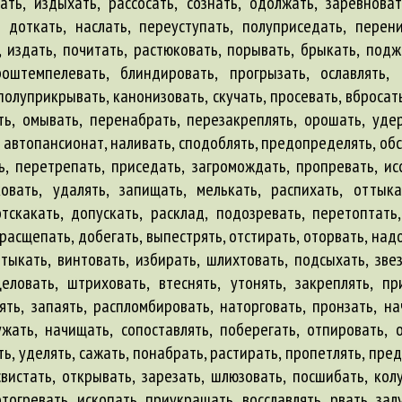
ать, издыхать, рассосать, сознать, одолжать, заревнова
, доткать, наслать, переуступать, полуприседать, перен
, издать, почитать, растюковать, порывать, брыкать, подж
оштемпелевать, блиндировать, прогрызать, ославлять, 
полуприкрывать, канонизовать, скучать, просевать, вбросать
ть, омывать, перенабрать, перезакреплять, орошать, уде
,
автопансионат
, наливать, сподоблять, предопределять, обс
ь, перетрепать, приседать, загромождать, пропревать, ис
овать, удалять, запищать, мелькать, распихать, оттыка
отскакать, допускать, расклад, подозревать, перетоптать
расщепать, добегать, выпестрять, отстирать, оторвать, надо
тыкать, винтовать, избирать, шлихтовать, подсыхать, звез
целовать, штриховать, втеснять, утонять, закреплять, пр
ять, запаять, распломбировать, наторговать, пронзать, на
ужать, начищать, сопоставлять, поберегать, отпировать, 
ь, уделять, сажать, понабрать, растирать, пропетлять, пред
вистать, открывать, зарезать, шлюзовать, посшибать, колу
тогревать, ископать, приукрашать, восславлять, рвать, залу