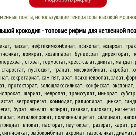
менные поэты, использующие генераторы высокой мощно
ьшой крокодил - топовые рифмы для нетленной по
ат, пассат, нефтехимкомбинат, психопат, экзархат, трак
тификат, домкрат, хозаппарат, бундесрат, директорат, по
ерехват, отхват, термостат, кресс-салат, диктат, мандат,
 старостат, пустосвят, гранат, мясокомбинат, акробат, 
нат, секретариат, сам-пят, арат, психоневропат, элеат, фо
тат, протекторат, золошлакосиликат, конфискат, экспонат
инопрокат, шариат, невропат, транссудат, минорат, субстр
 астат, ветроагрегат, коммодат, радиопират, цинкат, синд
гат, бурат, эякулят, аспират, газават, киловатт, нагнетат
парат, металлопрокат, поливинилацетат, салицилат, напо
атрициат, впокат, пасторат, плутократ, разврат, карат, р
 сигнификат, рыбокомбинат, ахромат, газосиликат, диамат, п