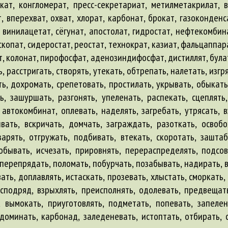
кат, конгломерат, пресс-секретариат, метилметакрилат, 
 вперехват, охват, хлорат, карбонат, брокат, газоконденса
винилацетат, сёгунат, апостолат, гидростат, нефтекомбина
копат, сидеростат, реостат, технократ, казиат, фальцаппара
т, колонат, пирофосфат, аденозиндифосфат, дистиллят, булат
 расстригать, створять, утекать, обтрепать, налетать, изгря
ть, дохромать, срепетовать, простилать, укрывать, обыкать
ь, зашуршать, разгонять, упеленать, распекать, сцеплять,
,
автокомбинат
, оплевать, наделять, загребать, утрясать,
вать, вскричать, домчать, заграждать, разоткать, освоб
арять, отгружать, подбивать, втекать, скоротать, зашта
побывать, исчезать, прировнять, перераспределять, подсов
 перепрядать, поломать, побурчать, позабывать, надирать, вы
ать, доплавлять, истаскать, прозевать, хлыстать, сморкать,
 сподряд, взрыхлять, преисполнять, одолевать, предвещать
, вымокать, приуготовлять, подметать, попевать, запеле
 доминать, карбонад, заледеневать, истоптать, отбирать, 