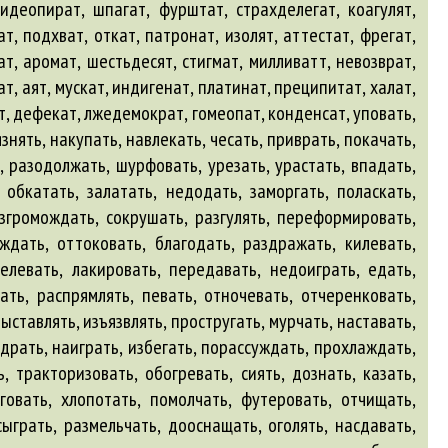
видеопират, шпагат, фурштат, страхделегат, коагулят,
т, подхват, откат, патронат, изолят, аттестат, фрегат,
т, аромат, шестьдесят, стигмат, милливатт, невозврат,
т, аят, мускат, индигенат, платинат, преципитат, халат,
, дефекат, лжедемократ, гомеопат, конденсат, уповать,
знять, накупать, навлекать, чесать, приврать, покачать,
, разодолжать, шурфовать, урезать, урастать, впадать,
 обкатать, залатать, недодать, заморгать, поласкать,
 взгромождать, сокрушать, разгулять, переформировать,
ождать, оттоковать, благодать, раздражать, килевать,
белевать, лакировать, передавать, недоиграть, едать,
ать, распрямлять, певать, отночевать, отчеренковать,
ставлять, изъязвлять, простругать, мурчать, наставать,
 драть, наиграть, избегать, порассуждать, прохлаждать,
, тракторизовать, обогревать, сиять, дознать, казать,
нговать, хлопотать, помолчать, футеровать, отчищать,
сыграть, размельчать, дооснащать, оголять, насдавать,