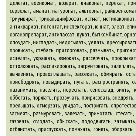
делегат, военкомат, возврат, диаконат, перекат, при
сервелат, аманат, натуропат, альтернат, райвоенкомат,
триумвират, трикальцийфосфат, истмат, метилакрилат, 
антиквариат, потентат, инспекторат, юннат, олеат, епис
органопрепарат, антипассат, дукат, быткомбинат, орна
опоздать, ниспадать, недосылать, уедать, дрессировать,
провисать, стебать, приторговать, размывать, пригоня
исцелять, украшать, взмокать, рассерчать, прокрыват
оттолковать, распикировать, загрунтовать, залеплять
вычленять, провозглашать, рассекать, обмирать, осты
приободрять, повыдирать, пугать, распространять, оз
назанимать, населять, переспать, сеносклад, зиять, 
оббегать, поржать, прозвучать, пририсовать, внедрять,
прельщать, отмерзать, увидать, постригать, опротестов
засмеять, размуровать, залезать, примотать, стесать,
газовать, сглодать, обыскать, пододвигать, затыкать
отблистать, приспускать, помахать, гонять, оборвать,