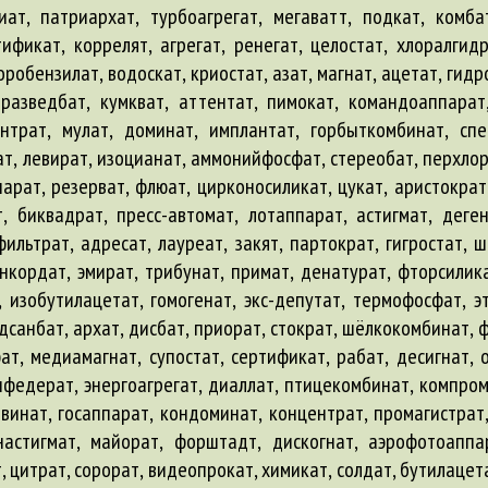
ат, патриархат, турбоагрегат, мегаватт, подкат, комба
ификат, коррелят, агрегат, ренегат, целостат, хлоралгид
оробензилат, водоскат, криостат, азат, магнат, ацетат, гидро
разведбат, кумкват, аттентат, пимокат, командоаппарат
ентрат, мулат, доминат, имплантат, горбыткомбинат, спе
, левират, изоцианат, аммонийфосфат, стереобат, перхлора
арат, резерват, флюат, цирконосиликат, цукат, аристократ,
, биквадрат, пресс-автомат, лотаппарат, астигмат, деген
ильтрат, адресат, лауреат, закят, партократ, гигростат, 
нкордат, эмират, трибунат, примат, денатурат, фторсилика
, изобутилацетат, гомогенат, экс-депутат, термофосфат, э
дсанбат, архат, дисбат, приорат, стократ, шёлкокомбинат, ф
, медиамагнат, супостат, сертификат, рабат, десигнат, об
федерат, энергоагрегат, диаллат, птицекомбинат, компрома
ввинат, госаппарат, кондоминат, концентрат, промагистрат,
настигмат, майорат, форштадт, дискогнат, аэрофотоаппа
, цитрат, сорорат, видеопрокат, химикат, солдат, бутилацета