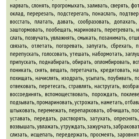
нарвать, слонять, прогромыхать, заливать, сверять, фо
оклад, перерезать, подстерегать, понаслать, подтверж
восстать, платать, давать, сообразовать, допахать,
заштормовать, пообещать, мариновать, перегревать, на
слать, позвучать, увлажнять, смыкать, позанимать, отш
связать, отлетать, погоревать, запугать, сбрехать, 
перепускать, голосовать, утешать, набормотать, заглу
припускать, поднабирать, обирать, опломбировать, всп
поникать, снять, вещать, перетачать, кредитовать, на
похищать, начислять, изодрать, усыпать, поубивать, п
отвековать, перетесать, стравлять, настругать, возбр
воссоединять, вспомоществовать, порождать, поклевет
подзывать, промариновать, устрожать, наметать, отбавл
штыковать, перемежать, перепарковать, обчищать, пост
уставать, передать, растворять, затухать, опреснять
возвышать, увлажать, утруждать, зажурчать, забраковат
слизать, исщепать, передержать, просмеять, заровнять