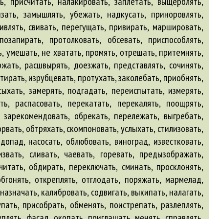
ть, присчитать, налакировать, заплетать, выщерблять,
изать, замышлять, убежать, надкусать, приноровлять,
ивлять, свивать, перегущать, привирать, маршировать,
позапирать, протолковать, обсевать, приспособлять,
, умешать, не хватать, промять, отрешать, притемнять,
ржать, расшвырять, доезжать, представлять, сочинять,
тирать, изрубцевать, протухать, заколебать, приобнять,
сыхать, замерять, подгадать, переиспытать, измерять,
ть, распасовать, перекатать, перекалять, поощрять,
, зарекомендовать, обрекать, перележать, выгребать,
рвать, обтряхать, скомпоновать, услыхать, стилизовать,
допад, насосать, облюбовать, виноград, известковать,
извать, сливать, чаевать, горевать, предызображать,
читать, обдирать, переключать, сминать, просклонять,
обгонять, откреплять, отглодать, поряжать, мармелад,
назначать, калибровать, содвигать, выкипать, налагать,
пать, присобрать, обменять, поистрепать, разлеплять,
плять, фасад, окопать, приглашать, менять, справлять,