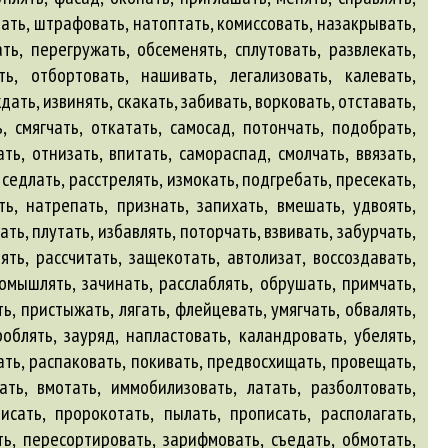
ать, штрафовать, натоптать, комиссовать, назакрывать,
ть, перегружать, обсеменять, сплутовать, развлекать,
ть, отбортовать, нашивать, легализовать, калевать,
ать, извинять, скакать, забивать, ворковать, отставать,
, смягчать, откатать, самосад, потончать, подобрать,
ь, отнизать, впитать, самораспад, смолчать, ввязать,
 седлать, расстрелять, измокать, подгребать, пресекать,
ь, натрепать, признать, запихать, вмешать, удвоять,
ть, плутать, избавлять, поторчать, взвивать, забурчать,
нять, рассчитать, защекотать,
автолизат
, воссоздавать,
ромышлять, зачинать, расслаблять, обрушать, примчать,
ть, пристыжать, лягать, флейцевать, умягчать, обвалять,
облять, зауряд, напластовать, каландровать, убелять,
ать, распаковать, покивать, предвосхищать, провещать,
ать, вмотать, иммобилизовать, латать, разболтовать,
исать, пророкотать, пылать, прописать, располагать,
ь, пересортировать, зарифмовать, съедать, обмотать,