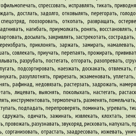
тофильмопечать, спрессовать, исправлять, тикать, приводня
дать, достлать, задолго, отковылять, перегорать, голодов
 спецотряд, поозоровать, откопать, развращать, остерве
дгнивать, нагибать, приумолкать, ронять, восстановлять, 
вартовать, досылать, закривлять, застрекотать, сострадать,
переизбрать, приклонять, заржать, замирать, намалевать
шать, совлекать, приучать, перепаять, прожирать, прививать
лывать, разрубать, постегать, отгорать, разопревать, сгр
пугать, подсортировать, наезжать, доскакать, отвлекать, 
онукать, разуплотнять, прирезать, экзаменовать, уплетать
анять, рафинад, недовязать, растерзать, задрожать, намер
ать, лицевать, выяснять, поколыхать, настегать, растаск
ять, инструментовать, термопечать, разменять, помельчать, 
упать, подпадать, перепроверять, поминать, угревать, тиш
, сдружать, одичать, зажинать, извлекать, клохтать, зен
ь, провожать, разузнавать, звукоряд, рисковать, напухать, п
, сорганизовать, отрастать, заадресовать, изжевать, унич