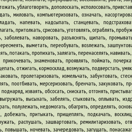
тожать, ублаготворять, дополоскать, исполосовать, привстав
здать, миловать, компьютеризовать, означать, насортирова
ладать, напевать, надсыпать, станцевать, подстрахова
ать, притолкать, срисовать, уготовлять, ограблять, пробужд
, заболевать, наворовать, разъяснять, щипать, промывать
ересмеять, выметать, переобувать, возлежать, зашпунтоват
ять, потакать, пропихать, залягать, перенаселять, навивать,
 прикочевать, знаменовать, проявлять, поймать, почеркат
щепать, отжигать, кормосклад, возмужать, подверстать, умяка
паковать, пролетаризовать, измельчать, забунтовать, стес
лять, поотбивать, мерсеризовать, бренчать, закуковать, п
 поднаряд, изваять, обсосать, снискать, отгонять, пристыва
выгружать, высыхать, забелять, стыковать, оплывать, издр
рать, полулежать, недомогать, обагрять, определять, основ
, добежать, притыкать, прищеплять, подкачать, восклиц
ружать, распушать, зашвартовать, ремилитаризовать, отв
, повышать, ночевать, зачередовать, загущать, понасажат