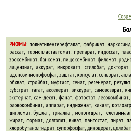
Совре
Бол
РИФМЫ
:
полиэтилентерефталат, фабрикат, наркосиндик
раскат, термопластавтомат, препарат, индоссат, плас
зоокомбинат, банкомат, пищекомбинат, филомат, радиоп
лицензиат, аккурат, микроватт, стилобат, докторат,
аденозинмонофосфат, заштат, консулат, сеньорат, апла
обхват, стройбат, муфтият, сенат, регенерат, резуль
субстрат, гагат, акселерат, зиккурат, самовозврат, к
экстернат, сам-десят, фанат, фотостат, лесокомбинат,
оловокомбинат, аппарат, индиженат, хикаят, котлоагре
дипломат, бушлат, триаллат, моногидрат, телегаммаап
жират, формат, долгопят, виват, пантостат, пират, п
хлоробутанолгидрат, суперфосфат, диноцерат, целибат,