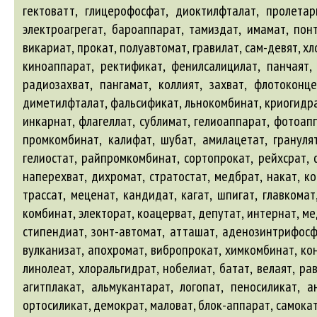
гектоватт, глицерофосфат, диоктилфталат, пролетари
электроагрегат, бароаппарат, тамиздат, имамат, понт
викариат, прокат, полуавтомат, гравилат, сам-девят, хл
киноаппарат, ректификат, фенилсалицилат, панчаят, 
радиозахват, пангамат, коллият, захват, флотоконц
диметилфталат, фальсификат, льнокомбинат, криогидрат
инкарнат, флагеллат, сублимат, гелиоаппарат, фотоапп
промкомбинат, калифат, шубат, амилацетат, гранулят
гелиостат, райпромкомбинат, сортопрокат, рейхсрат, ф
наперехват, дихромат, стратостат, медбрат, накат, ко
трассат, меценат, кандидат, кагат, шпигат, главкомат
комбинат, электорат, коацерват, депутат, интернат, ме
стипендиат, зонт-автомат, атташат, аденозинтрифосфат
вулканизат, апохромат, вибропрокат, химкомбинат, кон
линолеат, хлоральгидрат, нобелиат, батат, велаят, ра
агитплакат, альмукантарат, логопат, пеносиликат, а
ортосиликат, демократ, маловат, блок-аппарат, самокат