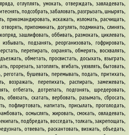
олряда, отлуплять, умокать, отверждать, завладевать,
итеснять, подсобрать, забаловать, разгрызать, шнырять,
ть, прикомандировать, искажать, изломать, расчищать,
 отворять, припоминать, догулять, подминать, слинять,
копряд, зашлифовать, оббивать, размокать, циклевать,
, избывать, подзанять, реорганизовать, гофрировать,
ерстать, перепирать, охранять, обмерять, восхвалять,
дъезжать, обметать, просвистать, досыхать, взыграть,
ть, прорезать, затоплять, вгибать, уязвлять, бытовать,
, реготать, бушевать, перемывать, подать, притихать,
ть, возражать, перепихать, распирать, замежевать,
ять, отбегать, дотрепать, подгонять, шредеровать,
ь, обвязать, скатать, вербовать, разымать, сбросать,
ать, пофлиртовать, напитать, присылать, проголодать,
рамбовать, осмыслять, жировать, смокать, овладевать,
рекипать, подбредать, восседать, толкать, закрепощать,
редузнать, отвевать, раскантовать, визжать, объедать,