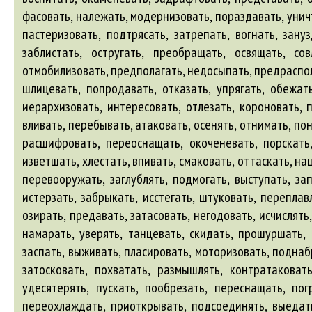
фасовать, належать, модернизовать, пораздавать, унич
пастеризовать, подтрясать, затрепать, вогнать, зану
заблистать, остругать, преобращать, освящать, сов
отмобилизовать, предполагать, недосыпать, предрасполаг
шлицевать, попродавать, отказать, упрягать, обежать
иерархизовать, интересовать, отлезать, короновать, п
вливать, перебывать, атаковать, осенять, отнимать, пон
расшифровать, переоснащать, окоченевать, порскать,
изветшать, хлестать, впивать, смаковать, оттаскать, на
перевооружать, заглублять, подмогать, выступать, за
истерзать, забрыкать, исстегать, штуковать, переплав
озирать, предавать, затасовать, негодовать, исчислять,
намарать, уверять, танцевать, скидать, прошуршать, 
заспать, выживать, пласировать, моторизовать, поднаб
затосковать, похватать, размышлять, контратаковать
удесятерять, пускать, пообрезать, переснащать, пог
переохлаждать, приоткрывать, подсоединять, выедать