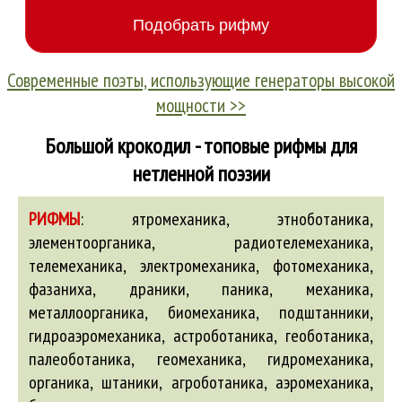
Современные поэты, использующие генераторы высокой
мощности >>
Большой крокодил - топовые рифмы для
нетленной поэзии
РИФМЫ
:
ятромеханика, этноботаника,
элементоорганика, радиотелемеханика,
телемеханика, электромеханика, фотомеханика,
фазаниха,
драники
,
паника
,
механика
,
металлоорганика
,
биомеханика
, подштанники,
гидроаэромеханика
,
астроботаника
,
геоботаника
,
палеоботаника
,
геомеханика
,
гидромеханика
,
органика
, штаники,
агроботаника
,
аэромеханика
,