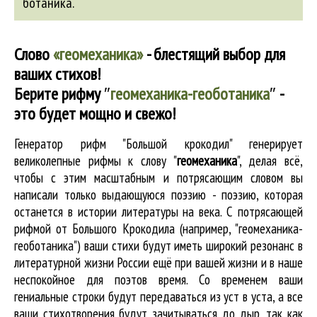
ботаника
.
Слово
«геомеханика»
- блестящий выбор для
ваших стихов!
Берите рифму
″
геомеханика-геоботаника
″
-
это будет мощно и свежо!
Генератор рифм "Большой крокодил" генерирует
великолепные
рифмы к слову "
геомеханика
"
, делая всё,
чтобы с этим масштабным и потрясающим словом вы
написали только выдающуюся поэзию - поэзию, которая
останется в истории литературы на века. С потрясающей
рифмой от Большого Крокодила (например, "геомеханика-
геоботаника") ваши стихи будут иметь широкий резонанс в
литературной жизни России ещё при вашей жизни и в наше
неспокойное для поэтов время. Со временем ваши
гениальные строки будут передаваться из уст в уста, а все
ваши стихотворения будут зачитываться до дыр, так как