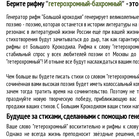
Берите рифму
″
гетерохромный-бахромный
″
- это
Генератор рифм "Большой крокодил" генерирует великолепны
поэзию - поэзию, которая останется в истории литературы н
резонанс в литературной жизни России ещё при вашей жизни 
стихотворения будут зачитываться до дыр, так как гарантиро
рифмы от Большого Крокодила. Рифма к слову "гетерохромн
стабильный спрос у всех любителей поэзии от Москвы до 
"гетерохромный"! И отныне все будут наслаждаться вашим по
Чем больше вы будете писать стихи со словом "гетерохромный
сочинённая вами высокая поэзия будет иметь колоссальный к
зачем тогда тратить время на сочинительство. Поэтому не 
празднуйте новую творческую победу, приближающую вас 
продажи ваших стихов. С Большим Крокодилом ваши стихи нап
Будущее за стихами, сделанными с помощью ген
Ваше слово "гетерохромный" восхитительно и рифмы к сло
Однако не всегда жизнь преподносит звёздные решения, п