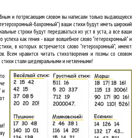
табным и потрясающим словом вы написали только выдающуюся
 "гетерохромный-бахромный") ваши стихи будут иметь широкий
альные строки будут передаваться из уст в уста, а все ваши
о успеха как гения - ваше волшебное слово "гетерохромный" и
 стихи, в которых встречается
слово "гетерохромный"
, имеют
в. Всем нравится читать стихотворения и поэмы со словом
и стихи стали шедевральными и нетленными!
что
аче
 и
от
л!
ву