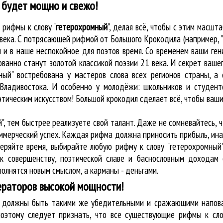
 будет мощно и свежо!
е
рифмы к слову "
гетерохромный
"
, делая всё, чтобы с этим масш
а века. С потрясающей рифмой от Большого Крокодила (например,
и в наше неспокойное для поэтов время. Со временем ваши гени
ванно станут золотой классикой поэзии 21 века. И секрет вашег
ый" востребована у мастеров слова всех регионов страны, а
Владивостока. И особенно у молодёжи: школьников и студенто
этическим искусством! Большой крокодил cделает всё, чтобы ваш
", тем быстрее реализуете свой талант. Даже не сомневайтесь, 
оммерческий успех. Каждая рифма должна приносить прибыль, ин
теряйте время, выбирайте любую рифму к слову "гетерохромный"
к совершенству, поэтической славе и баснословным доходам 
олнятся новым смыслом, а карманы - деньгами.
ераторов высокой мощности!
ву должны быть такими же убедительными и сражающими напова
оэтому следует признать, что все существующие рифмы к сло