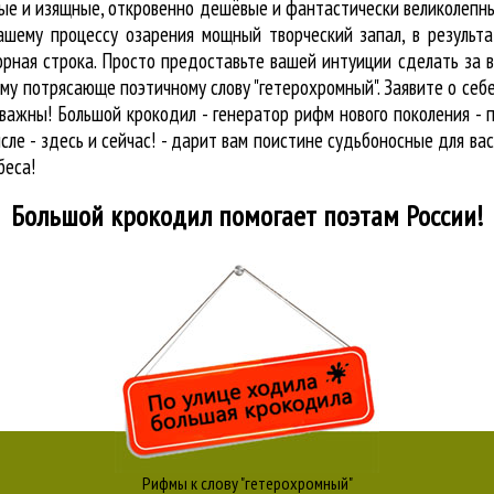
бые и изящные, откровенно дешёвые и фантастически великолепн
ашему процессу озарения мощный творческий запал, в результа
орная строка. Просто предоставьте вашей интуиции сделать за 
му потрясающе поэтичному слову "гетерохромный". Заявите о себе
ажны! Большой крокодил - генератор рифм нового поколения - 
сле - здесь и сейчас! - дарит вам поистине судьбоносные для ва
беса!
Большой крокодил
помогает поэтам России!
Рифмы к слову "гетерохромный"