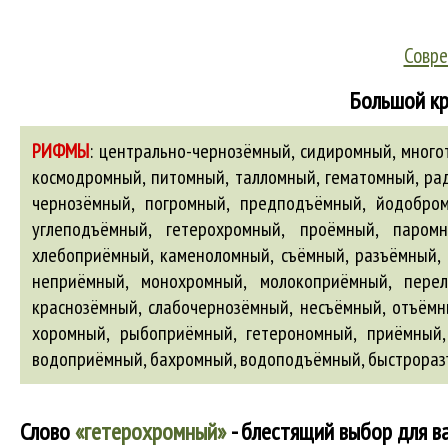
Совре
Большой кр
РИФМЫ
:
центрально-чернозёмный, сидиромный, много
космодромный, питомный, талломный, гематомный, ра
чернозёмный, погромный, предподъёмный, йодобром
углеподъёмный, гетерохромный, проёмный, паром
хлебоприёмный, каменоломный, съёмный, разъёмный, 
неприёмный, монохромный, молокоприёмный, перел
краснозёмный, слабочернозёмный, несъёмный, отъёмн
хоромный, рыбоприёмный, гетерономный, приёмный
водоприёмный
,
бахромный
,
водоподъёмный
,
быстрора
Слово
«гетерохромный»
- блестящий выбор для в