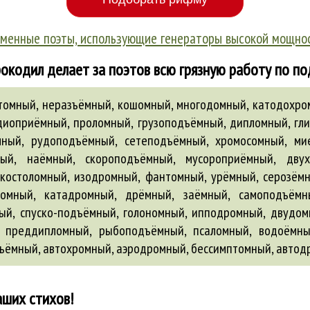
менные поэты, использующие генераторы высокой мощно
окодил делает за поэтов всю грязную работу по п
томный, неразъёмный, кошомный, многодомный, катодохро
диоприёмный, проломный, грузоподъёмный, дипломный, гли
ный, рудоподъёмный, сетеподъёмный, хромосомный, ми
ный, наёмный, скороподъёмный, мусороприёмный, двух
костоломный, изодромный, фантомный, урёмный, серозём
омный, катадромный, дрёмный, заёмный, самоподъёмн
ый, спуско-подъёмный, голономный, ипподромный, двудо
, преддипломный, рыбоподъёмный, псаломный,
водоёмн
зъёмный
,
автохромный
,
аэродромный
,
бессимптомный
,
автод
аших стихов!