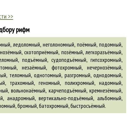
сти >>
одбору рифм
мный, ледоломный, неголономный, поёмный, подомный,
нозёмный, скотоприёмный, позёмный, легкоразъёмный,
еломный, подъёмный, судоподъёмный, гипсохромный,
томный, незаёмный, фотохромный, нечернозёмный,
ный, теломный, однотомный, разгромный, однодомный,
ый, трахомный, геномный, полихромный, надомный,
мный, вольнонаёмный, карчеподъёмный, кремнезёмный,
ый
,
анадромный
,
вертикально-подъёмный
,
альбомный
,
ромный
,
бромный
,
батохромный
,
быстросъёмный
.