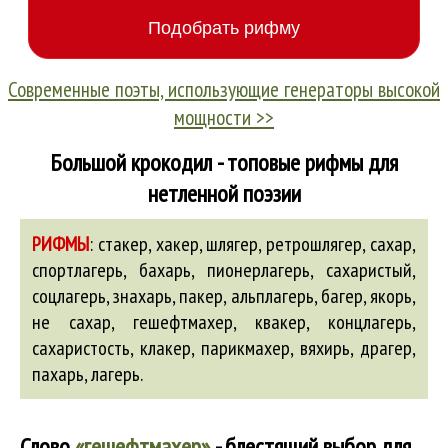
Современные поэты, использующие генераторы высокой
мощности >>
Большой крокодил - топовые рифмы для
нетленной поэзии
РИФМЫ
:
стакер, хакер, шлягер, ретрошлягер, сахар,
спортлагерь,
бахарь
, пионерлагерь, сахаристый,
соцлагерь,
знахарь
,
пакер
,
альплагерь
,
багер
, якорь,
не сахар
,
гешефтмахер
,
квакер
,
концлагерь
,
сахаристость,
клакер
,
парикмахер
,
вяхирь
,
драгер
,
пахарь
,
лагерь
.
Слово
«гешефтмахер»
- блестящий выбор для