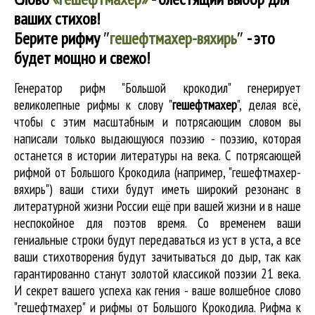
ваших стихов!
Берите рифму
″
гешефтмахер-вяхирь
″
- это
будет мощно и свежо!
Генератор рифм "Большой крокодил" генерирует
великолепные
рифмы к слову "
гешефтмахер
"
, делая всё,
чтобы с этим масштабным и потрясающим словом вы
написали только выдающуюся поэзию - поэзию, которая
останется в истории литературы на века. С потрясающей
рифмой от Большого Крокодила (например, "гешефтмахер-
вяхирь") ваши стихи будут иметь широкий резонанс в
литературной жизни России ещё при вашей жизни и в наше
неспокойное для поэтов время. Со временем ваши
гениальные строки будут передаваться из уст в уста, а все
ваши стихотворения будут зачитываться до дыр, так как
гарантированно станут золотой классикой поэзии 21 века.
И секрет вашего успеха как гения - ваше волшебное слово
"гешефтмахер" и рифмы от Большого Крокодила. Рифма к