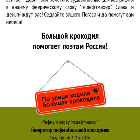
к вашему феерическому слову "гешефтмахер". Слава и
деньги ждут вас! Седлайте вашего Пегаса и да помогут вам
небеса!
Большой крокодил
помогает поэтам России!
Рифмы к слову "гешефтмахер"
Генератор рифм «Большой крокодил»
Copyright © 2013-2026