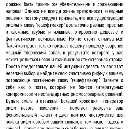
должны быть такими же убедительными и сражающими
наповал! Однако не всегда жизнь преподносит звёздные
решения, поэтому следует признать, что все существующие
рифмы к слову "гешефтмахер" достаточно разные: простые
и сложные, грубые и изящные, откровенно дешёвые и
фантастически великолепные. Но не стоит отчаиваться!
Такой контраст только придаст вашему процессу озарения
мощный творческий запал, в результате которого у вас
может родиться новая и грандиозная стихотворная строка.
Просто предоставьте вашей интуиции сделать за вас этот
нелёгкий выбор и найдите свою счастливую рифму к вашему
потрясающе поэтичному слову "гешефтмахер". Заявите о
себе как о поэте, который не боится литературных
компромиссов и нестандартных рифмословарных решений.
Будьте смелы и отважны! Большой крокодил - генератор
рифм нового поколения - помогает раскрыть ваш
феноменальный талант и даёт вам все инструменты для
поиска рифм
к любым вашим словам, в том числе - здесь и
сейчас! - дарит вам поистине судьбоносные для вас рифмы