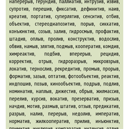
наперерыв, герундив, паллиатив, интрузив, извив,
супротив, перешив, фиксатив, дефинитив, наив,
креатив, портатив, суперлятив, сенситив, отбив,
объектив, стереодиапозитив, порыв, сиккатив,
конъюнктив, созыв, залив, гидросмыв, профактив,
штадив, оплыв, пролив, конструктив, водослив,
обвив, намыв, элятив, подмыв, кооператив, комдив,
химреактив, подбив, вперерыв, рецидив,
корректив, отрыв, гидроразрыв, микровзрыв,
локатив, тернослив, рекредитив, промыв, прорыв,
форматив, зазыв, оптатив, фотообъектив, реактив,
индпошив, позыв, кинообъектив, подрыв, подлив,
номинатив, наплыв, дижестив, обрыв, жилмассив,
перелив, курсив, вокатив, презерватив, призыв,
начдив, мотив, размыв, штатив, отзыв, предикатив,
разрыв, налив, перерыв, недолив, императив,
норматив, жилкооператив, прилив, инъюнктив,
примитив, инклюзив, компаратив, интенсив, отлив,