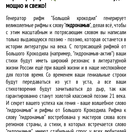
мощно и свежо!
Генератор рифм "Большой крокодил" генерирует
великолепные
рифмы к слову "
гидронамыв
"
, делая всё, чтобы
с этим масштабным и потрясающим словом вы написали
только выдающуюся поэзию - поэзию, которая останется в
истории литературы на века. С потрясающей рифмой от
Большого Крокодила (например, "гидронамыв-актив") ваши
стихи будут иметь широкий резонанс в литературной
жизни России ещё при вашей жизни и в наше неспокойное
для поэтов время. Со временем ваши гениальные строки
будут передаваться из уст в уста, а все ваши
стихотворения будут зачитываться до дыр, так как
гарантированно станут золотой классикой поэзии 21 века.
И секрет вашего успеха как гения - ваше волшебное слово
"гидронамыв" и рифмы от Большого Крокодила. Рифма к
слову "гидронамыв" востребована у мастеров слова всех
регионов страны, а стихи, в которых встречается
слово
"гидронамыв"
, имеют стабильный спрос у всех любителей