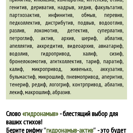
генитив, дериватив, надрыв, хедив, факультатив,
партхозактив, инфинитив, обмыв, перевив,
педколлектив, дистрибутив, подвыв, водоотлив,
разлив, локомотив, детектив, суперлатив,
петроглиф,
актив
,
архив
, шериф,
аблатив
,
апеллятив
,
аккредитив
,
видеоархив
,
авиатариф
,
водолив
, гидропривод, халиф, сизиф,
бронелокомотив
,
агитколлектив
, тариф, паратиф,
калиф, микропривод, живенько,
аккузатив
,
бульмастиф
, микрошлиф, пневмопривод,
аперитив
,
тенериф, редиф, логогриф, контрпривод,
аблатив
,
лекиф, макрошлиф,
абразив
.
Слово
«гидронамыв»
- блестящий выбор для
ваших стихов!
Берите рифму
″
гидронамыв-актив
″
- это будет