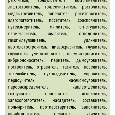
рыхлитель, золоуловитель, воспламенитель,
лифтостроитель, грязеочиститель, расточитель,
медвытрезвитель, попечитель, ракетоноситель,
влагопоглотитель, посетитель, соисполнитель,
путеизмеритель, мягчитель, огнетушитель,
пламегаситель, хвалитель, осведомитель,
газопылеуловитель, удлинитель,
вертолётостроитель, диазокраситель, глушитель,
глушитель умиротворитель, пламеискрогаситель,
вибриононоситель, паритель, дымоуловитель,
построитель, отравитель, гаситель, повелитель,
телелюбитель, пухоотделитель, управитель,
первоучитель, насекомоуловитель,
парораспределитель, каплеотделитель,
сокрушитель, наполнитель, исполнитель,
запахопоглотитель, насадитель, составитель,
примиритель, противостаритель, заполнитель,
шрифтоноситель, решитель, уличитель,