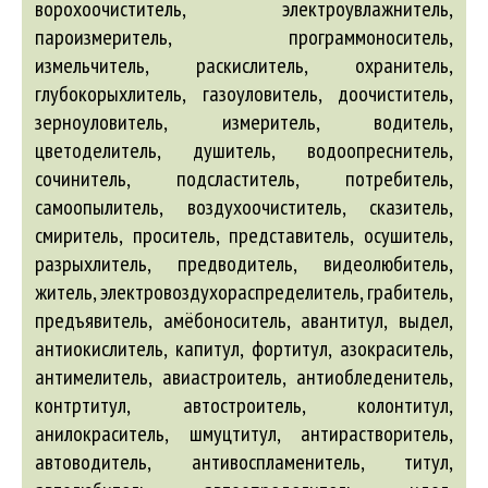
ворохоочиститель, электроувлажнитель,
пароизмеритель, программоноситель,
измельчитель, раскислитель, охранитель,
глубокорыхлитель, газоуловитель, доочиститель,
зерноуловитель, измеритель, водитель,
цветоделитель, душитель, водоопреснитель,
сочинитель, подсластитель, потребитель,
самоопылитель, воздухоочиститель, сказитель,
смиритель, проситель, представитель, осушитель,
разрыхлитель, предводитель, видеолюбитель,
житель, электровоздухораспределитель, грабитель,
предъявитель,
амёбоноситель
,
авантитул
, выдел,
антиокислитель
, капитул, фортитул,
азокраситель
,
антимелитель
,
авиастроитель
,
антиобледенитель
,
контртитул,
автостроитель
, колонтитул,
анилокраситель
, шмуцтитул,
антирастворитель
,
автоводитель
,
антивоспламенитель
, титул,