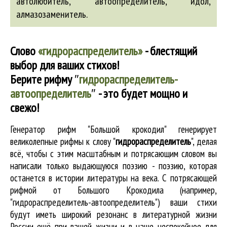
автолюбитель
,
автоопределитель
, идол,
алмазозаменитель
.
Слово
«гидрораспределитель»
- блестящий
выбор для ваших стихов!
Берите рифму
″
гидрораспределитель-
автоопределитель
″
- это будет мощно и
свежо!
Генератор рифм "Большой крокодил" генерирует
великолепные
рифмы к слову "
гидрораспределитель
"
, делая
всё, чтобы с этим масштабным и потрясающим словом вы
написали только выдающуюся поэзию - поэзию, которая
останется в истории литературы на века. С потрясающей
рифмой от Большого Крокодила (например,
"гидрораспределитель-автоопределитель") ваши стихи
будут иметь широкий резонанс в литературной жизни
России ещё при вашей жизни и в наше неспокойное для