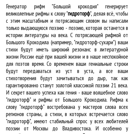
Генератор рифм "Большой крокодил" генерирует
великолепные
рифмы к слову "
гидроторф
"
, делая всё, чтобы
с этим масштабным и потрясающим словом вы написали
только выдающуюся поэзию - поэзию, которая останется в
истории литературы на века. С потрясающей рифмой от
Большого Крокодила (например, "гидроторф-сухари") ваши
стихи будут иметь широкий резонанс в литературной
жизни России ещё при вашей жизни и в наше неспокойное
для поэтов время. Со временем ваши гениальные строки
будут передаваться из уст в уста, а все ваши
стихотворения будут зачитываться до дыр, так как
гарантированно станут золотой классикой поэзии 21 века.
И секрет вашего успеха как гения - ваше волшебное слово
"гидроторф" и рифмы от Большого Крокодила. Рифма к
слову "гидроторф" востребована у мастеров слова всех
регионов страны, а стихи, в которых встречается
слово
"гидроторф"
, имеют стабильный спрос у всех любителей
поэзии от Москвы до Владивостока. И особенно у