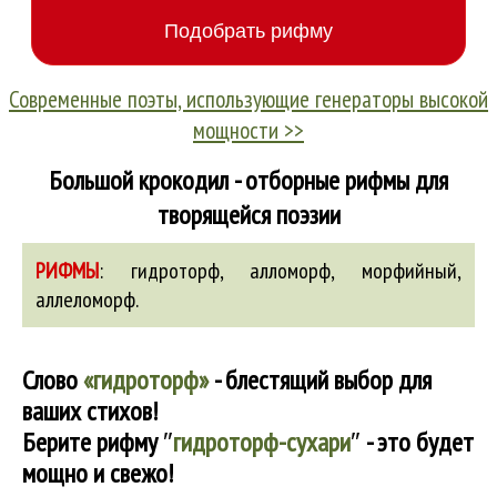
Современные поэты, использующие генераторы высокой
мощности >>
Большой крокодил - отборные рифмы для
творящейся поэзии
РИФМЫ
:
гидроторф
,
алломорф
,
морфийный
,
аллеломорф
.
Слово
«гидроторф»
- блестящий выбор для
ваших стихов!
Берите рифму
″
гидроторф-сухари
″
- это будет
мощно и свежо!