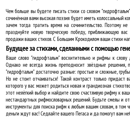
Чем больше вы будете писать стихи со словом "гидрофтальм"
сочинённая вами высокая поэзия будет иметь колоссальный к
зачем тогда тратить время на сочинительство. Поэтому не
празднуйте новую творческую победу, приближающую вас 
продажи ваших стихов. С Большим Крокодилом ваши стихи нап
Будущее за стихами, сделанными с помощью ген
Ваше слово "гидрофтальм" восхитительно и рифмы к слов
Однако не всегда жизнь преподносит звёздные решения, п
"гидрофтальм" достаточно разные: простые и сложные, груб
Но не стоит отчаиваться! Такой контраст только придаст в
которого у вас может родиться новая и грандиозная стихотв
этот нелёгкий выбор и найдите свою счастливую рифму к ваше
нестандартных рифмословарных решений. Будьте смелы и отв
инструменты для
поиска рифм
к любым вашим словам, в том ч
деньги ждут вас! Седлайте вашего Пегаса и да помогут вам не