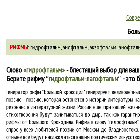
Совре
Боль
РИФМЫ
:
гидрофтальм
,
энофтальм
,
экзофтальм
,
анофтал
Слово
«гидрофтальм»
- блестящий выбор для ваш
Берите рифму
″
гидрофтальм-лагофтальм
″
- это 
Генератор рифм "Большой крокодил" генерирует великолепн
поэзию - поэзию, которая останется в истории литературы н
резонанс в литературной жизни России ещё при вашей жизни 
стихотворения будут зачитываться до дыр, так как гарантир
рифмы от Большого Крокодила. Рифма к слову "гидрофтальм" 
спрос у всех любителей поэзии от Москвы до Владивостока.
отныне все будут наслаждаться вашим поэтическим искусство