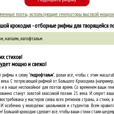
менные поэты, использующие генераторы высокой мощно
шой крокодил - отборные рифмы для творящейся п
ьм
,
напалм
,
лагофтальм
.
их стихов!
будет мощно и свежо!
ые
рифмы к слову "
гидрофтальм
"
, делая всё, чтобы с этим масшт
а века. С потрясающей рифмой от Большого Крокодила (например
и в наше неспокойное для поэтов время. Со временем ваши гени
ованно станут золотой классикой поэзии 21 века. И секрет ваше
востребована у мастеров слова всех регионов страны, а стихи, 
 И особенно у молодёжи: школьников и студентов. Всем нравитс
м! Большой крокодил cделает всё, чтобы ваши стихи стали шеде