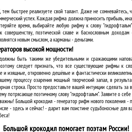
, тем быстрее реализуете свой талант. Даже не сомневайтесь, 
оммерческий успех. Каждая рифма должна приносить прибыль, ин
 теряйте время, выбирайте любую рифму к слову "гидрофтальм"
к совершенству, поэтической славе и баснословным доходам 
олнятся новым смыслом, а карманы - деньгами.
ераторов высокой мощности!
у должны быть такими же убедительными и сражающими напова
оэтому следует признать, что все существующие рифмы к сло
ые и изящные, откровенно дешёвые и фантастически великолепны
ашему процессу озарения мощный творческий запал, в результа
орная строка. Просто предоставьте вашей интуиции сделать за 
му потрясающе поэтичному слову "гидрофтальм". Заявите о себе
ажны! Большой крокодил - генератор рифм нового поколения - 
исле - здесь и сейчас! - дарит вам поистине судьбоносные для в
беса!
Большой крокодил
помогает поэтам России!