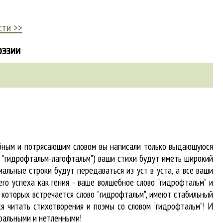
сти >>
оэзии
абным и потрясающим словом вы написали только выдающуюся
, "гидрофтальм-лагофтальм") ваши стихи будут иметь широкий
альные строки будут передаваться из уст в уста, а все ваши
го успеха как гения - ваше волшебное слово "гидрофтальм" и
в которых встречается
слово "гидрофтальм"
, имеют стабильный
я читать стихотворения и поэмы со словом "гидрофтальм"! И
вральными и нетленными!