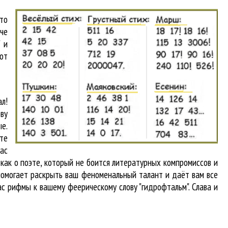
что
аче
 и
от
л!
ву
е.
те
вас
 как о поэте, который не боится литературных компромиссов и
помогает раскрыть ваш феноменальный талант и даёт вам все
ас рифмы к вашему феерическому слову "гидрофтальм". Слава и