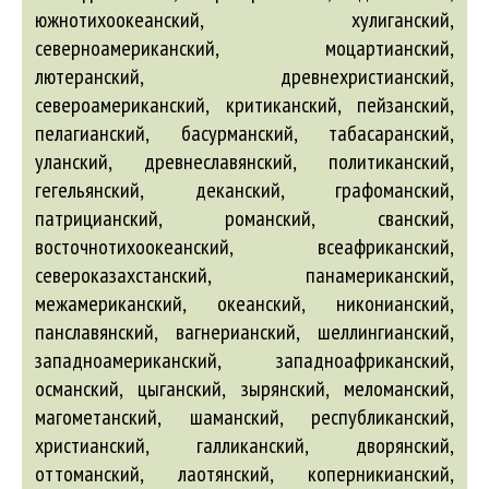
южнотихоокеанский, хулиганский,
северноамериканский, моцартианский,
лютеранский, древнехристианский,
североамериканский, критиканский, пейзанский,
пелагианский, басурманский, табасаранский,
уланский, древнеславянский, политиканский,
гегельянский, деканский, графоманский,
патрицианский, романский, сванский,
восточнотихоокеанский, всеафриканский,
североказахстанский, панамериканский,
межамериканский, океанский, никонианский,
панславянский, вагнерианский, шеллингианский,
западноамериканский, западноафриканский,
османский, цыганский, зырянский, меломанский,
магометанский, шаманский, республиканский,
христианский, галликанский, дворянский,
оттоманский, лаотянский, коперникианский,