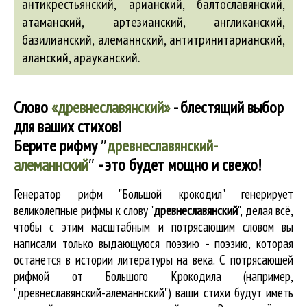
антикрестьянский
,
арианский
,
балтославянский
,
атаманский
,
артезианский
,
англиканский
,
базилианский
,
алеманнский
,
антитринитарианский
,
аланский
,
арауканский
.
Слово
«древнеславянский»
- блестящий выбор
для ваших стихов!
Берите рифму
″
древнеславянский-
алеманнский
″
- это будет мощно и свежо!
Генератор рифм "Большой крокодил" генерирует
великолепные
рифмы к слову "
древнеславянский
"
, делая всё,
чтобы с этим масштабным и потрясающим словом вы
написали только выдающуюся поэзию - поэзию, которая
останется в истории литературы на века. С потрясающей
рифмой от Большого Крокодила (например,
"древнеславянский-алеманнский") ваши стихи будут иметь