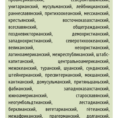
унитарианский, мусульманский, лейбницианский,
раннеславянский, притихоокеанский, мессианский,
крестьянский, восточноказахстанский,
всеславянский, общегражданский,
поздневикторианский, демохристианский,
западнохристианский, северотихоокеанский,
великанский, неохристианский,
латиноамериканский, межреспубликанский, штабс-
капитанский, центральноамериканский,
межокеанский, туранский, шуанский, сунданский,
штейнерианский, пресвитерианский, мокшанский,
кантианский, домусульманский, притяньшаньский,
фабианский, западноказахстанский,
южноамериканский, старославянский,
неогумбольдтианский, лестадианский,
берклианский, вегетарианский, гётеанский,
межафриканский, прагерманский, долганский,