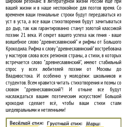
широкий резонанс в литературной жизни России ещё при
вашей жизни и в наше неспокойное для поэтов время. Со
временем ваши гениальные строки будут передаваться из
уст в уста, а все ваши стихотворения будут зачитываться
до дыр, так как гарантированно станут золотой классикой
поэзии 21 века. И секрет вашего успеха как гения - ваше
волшебное слово "древнеславянский" и рифмы от Большого
Крокодила. Рифма к слову "древнеславянский" востребована
у мастеров слова всех регионов страны, а стихи, в которых
встречается
слово "древнеславянский"
, имеют стабильный
спрос у всех любителей поэзии от Москвы до
Владивостока. И особенно у молодёжи: школьников и
студентов. Всем нравится читать стихотворения и поэмы со
словом "древнеславянский"! И отныне все будут
наслаждаться вашим поэтическим искусством! Большой
крокодил cделает всё, чтобы ваши стихи стали
шедевральными и нетленными!