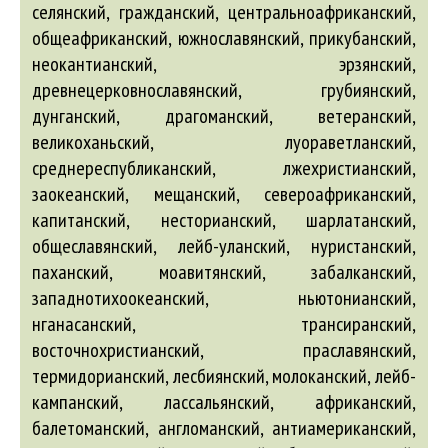
селянский, гражданский, центральноафриканский,
общеафриканский, южнославянский, прикубанский,
неокантианский, эрзянский,
древнецерковнославянский, грубиянский,
дунганский, драгоманский, ветеранский,
великоханьский, луораветланский,
среднереспубликанский, лжехристианский,
заокеанский, мещанский, североафриканский,
капитанский, несторианский, шарлатанский,
общеславянский, лейб-уланский, нуристанский,
паханский, моавитянский, забалканский,
западнотихоокеанский, ньютонианский,
нганасанский, трансиранский,
восточнохристианский, праславянский,
термидорианский, лесбиянский, молоканский, лейб-
кампанский, лассальянский,
африканский
,
балетоманский
,
англоманский
,
антиамериканский
,