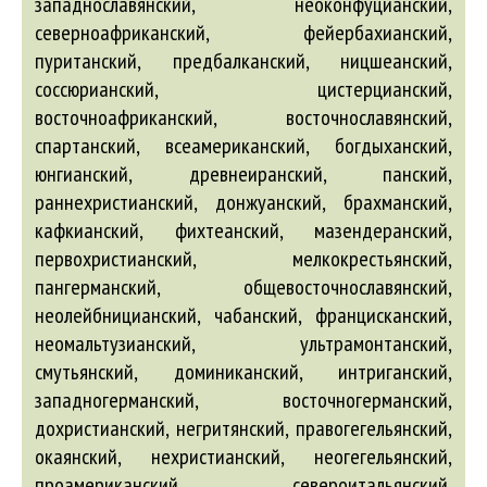
западнославянский, неоконфуцианский,
северноафриканский, фейербахианский,
пуританский, предбалканский, ницшеанский,
соссюрианский, цистерцианский,
восточноафриканский, восточнославянский,
спартанский, всеамериканский, богдыханский,
юнгианский, древнеиранский, панский,
раннехристианский, донжуанский, брахманский,
кафкианский, фихтеанский, мазендеранский,
первохристианский, мелкокрестьянский,
пангерманский, общевосточнославянский,
неолейбницианский, чабанский, францисканский,
неомальтузианский, ультрамонтанский,
смутьянский, доминиканский, интриганский,
западногерманский, восточногерманский,
дохристианский, негритянский, правогегельянский,
окаянский, нехристианский, неогегельянский,
проамериканский, североитальянский,