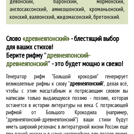
девонский
,
баронский
,
мормонский
,
англосаксонский
,
амикошонский
,
кроманьонский
,
конский
,
валлонский
,
жидомасонский
,
бретонский
.
Слово
«древнеяпонский»
- блестящий выбор
для ваших стихов!
Берите рифму
″
древнеяпонский-
древнеяпонский
″
- это будет мощно и свежо!
Генератор рифм "Большой крокодил" генерирует
великолепные
рифмы к слову "
древнеяпонский
"
, делая всё,
чтобы с этим масштабным и потрясающим словом вы
написали только выдающуюся поэзию - поэзию, которая
останется в истории литературы на века. С потрясающей
рифмой от Большого Крокодила (например,
"древнеяпонский-древнеяпонский") ваши стихи будут
иметь широкий резонанс в литературной жизни России ещё
при вашей жизни и в наше неспокойное для поэтов время.