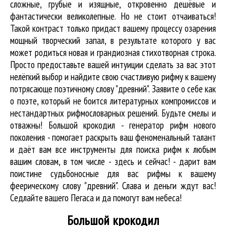
сложные, грубые и изящные, откровенно дешёвые и
фантастически великолепные. Но не стоит отчаиваться!
Такой контраст только придаст вашему процессу озарения
мощный творческий запал, в результате которого у вас
может родиться новая и грандиозная стихотворная строка.
Просто предоставьте вашей интуиции сделать за вас этот
нелёгкий выбор и найдите свою счастливую рифму к вашему
потрясающе поэтичному слову "древний". Заявите о себе как
о поэте, который не боится литературных компромиссов и
нестандартных рифмословарных решений. Будьте смелы и
отважны! Большой крокодил - генератор рифм нового
поколения - помогает раскрыть ваш феноменальный талант
и даёт вам все инструменты для
поиска рифм
к любым
вашим словам, в том числе - здесь и сейчас! - дарит вам
поистине судьбоносные для вас рифмы к вашему
феерическому слову "древний". Слава и деньги ждут вас!
Седлайте вашего Пегаса и да помогут вам небеса!
Большой крокодил