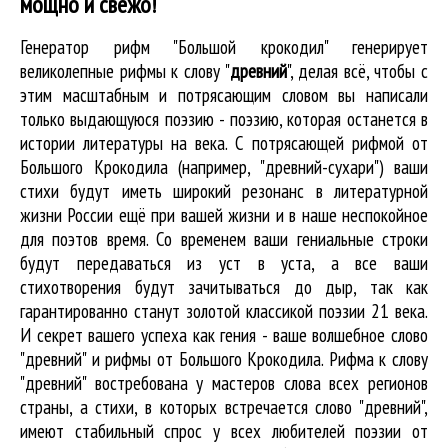
мощно и свежо!
Генератор рифм "Большой крокодил" генерирует
великолепные
рифмы к слову "
древний
"
, делая всё, чтобы с
этим масштабным и потрясающим словом вы написали
только выдающуюся поэзию - поэзию, которая останется в
истории литературы на века. С потрясающей рифмой от
Большого Крокодила (например, "древний-сухари") ваши
стихи будут иметь широкий резонанс в литературной
жизни России ещё при вашей жизни и в наше неспокойное
для поэтов время. Со временем ваши гениальные строки
будут передаваться из уст в уста, а все ваши
стихотворения будут зачитываться до дыр, так как
гарантированно станут золотой классикой поэзии 21 века.
И секрет вашего успеха как гения - ваше волшебное слово
"древний" и рифмы от Большого Крокодила. Рифма к слову
"древний" востребована у мастеров слова всех регионов
страны, а стихи, в которых встречается
слово "древний"
,
имеют стабильный спрос у всех любителей поэзии от