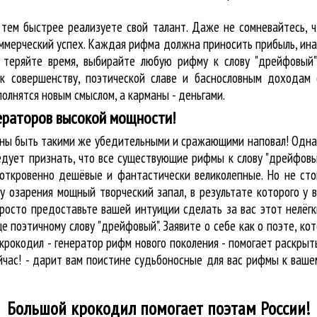
 тем быстрее реализуете свой талант. Даже не сомневайтесь, ч
оммерческий успех. Каждая рифма должна приносить прибыль, ин
е теряйте время, выбирайте любую рифму к слову "дрейфовый"
к совершенству, поэтической славе и баснословным доходам 
олнятся новым смыслом, а карманы - деньгами.
ераторов высокой мощности!
жны быть такими же убедительными и сражающими наповал! Одна
едует признать, что все существующие рифмы к слову "дрейфовы
 откровенно дешёвые и фантастически великолепные. Но не сто
у озарения мощный творческий запал, в результате которого у 
росто предоставьте вашей интуиции сделать за вас этот нелёг
 поэтичному слову "дрейфовый". Заявите о себе как о поэте, к
рокодил - генератор рифм нового поколения - помогает раскры
йчас! - дарит вам поистине судьбоносные для вас рифмы к ваше
Большой крокодил
помогает поэтам России!