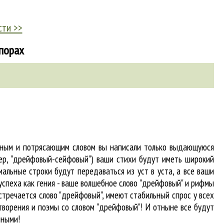
сти >>
апорах
абным и потрясающим словом вы написали только выдающуюся
мер, "дрейфовый-сейфовый") ваши стихи будут иметь широкий
альные строки будут передаваться из уст в уста, а все ваши
 успеха как гения - ваше волшебное слово "дрейфовый" и рифмы
встречается
слово "дрейфовый"
, имеют стабильный спрос у всех
творения и поэмы со словом "дрейфовый"! И отныне все будут
нными!