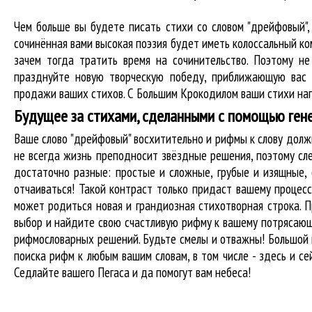
Чем больше вы будете писать стихи со словом "дрейфовый",
сочинённая вами высокая поэзия будет иметь колоссальный к
зачем тогда тратить время на сочинительство. Поэтому н
празднуйте новую творческую победу, приближающую вас 
продажи ваших стихов. С Большим Крокодилом ваши стихи нап
Будущее за стихами, сделанными с помощью ген
Ваше слово "дрейфовый" восхитительно и рифмы к слову дол
не всегда жизнь преподносит звёздные решения, поэтому сл
достаточно разные: простые и сложные, грубые и изящные,
отчаиваться! Такой контраст только придаст вашему процесс
может родиться новая и грандиозная стихотворная строка. П
выбор и найдите свою счастливую рифму к вашему потрясающе
рифмословарных решений. Будьте смелы и отважны! Большой к
поиска рифм
к любым вашим словам, в том числе - здесь и се
Седлайте вашего Пегаса и да помогут вам небеса!