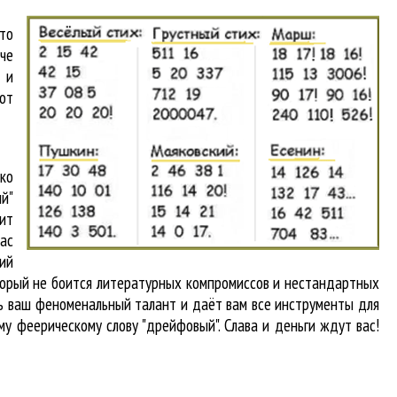
то
аче
 и
от
ко
й"
ит
вас
кий
оторый не боится литературных компромиссов и нестандартных
ть ваш феноменальный талант и даёт вам все инструменты для
му феерическому слову "дрейфовый". Слава и деньги ждут вас!