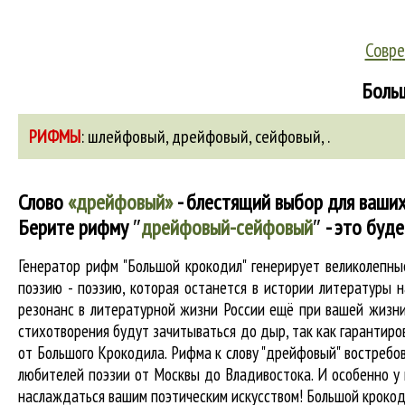
Совре
Больш
РИФМЫ
:
шлейфовый
,
дрейфовый
,
сейфовый
,
.
Слово
«дрейфовый»
- блестящий выбор для ваших
Берите рифму
″
дрейфовый-сейфовый
″
- это буд
Генератор рифм "Большой крокодил" генерирует великолепн
поэзию - поэзию, которая останется в истории литературы 
резонанс в литературной жизни России ещё при вашей жизни 
стихотворения будут зачитываться до дыр, так как гарантиров
от Большого Крокодила. Рифма к слову "дрейфовый" востребов
любителей поэзии от Москвы до Владивостока. И особенно у 
наслаждаться вашим поэтическим искусством! Большой крокод