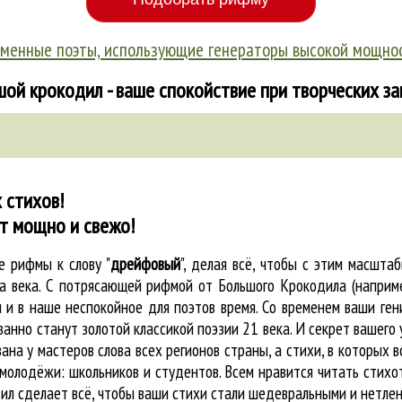
менные поэты, использующие генераторы высокой мощно
ой крокодил - ваше спокойствие при творческих з
 стихов!
ет мощно и свежо!
ые
рифмы к слову "
дрейфовый
"
, делая всё, чтобы с этим масшт
на века. С потрясающей рифмой от Большого Крокодила (напри
и в наше неспокойное для поэтов время. Со временем ваши гени
анно станут золотой классикой поэзии 21 века. И секрет вашего
ана у мастеров слова всех регионов страны, а стихи, в которых 
молодёжи: школьников и студентов. Всем нравится читать стихо
ил cделает всё, чтобы ваши стихи стали шедевральными и нетле