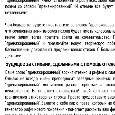
"дренажированный"
, имеют стабильный спрос у всех любител
поэмы со словом "дренажированный"! И отныне все будут 
нетленными!
Чем больше вы будете писать стихи со словом "дренажирован
что сочинённая вами высокая поэзия будет иметь колоссаль
иначе зачем тогда тратить время на сочинительство.
"дренажированный" и празднуйте новую творческую поб
баснословным доходам от продажи ваших стихов. С Большим
деньгами.
Будущее за стихами, сделанными с помощью ген
Ваше слово "дренажированный" восхитительно и рифмы к сл
Однако не всегда жизнь преподносит звёздные решения, п
"дренажированный" достаточно разные: простые и слож
великолепные. Но не стоит отчаиваться! Такой контраст т
грандиозная стихотворная строка. Просто предоставьте ваш
"дренажированный". Заявите о себе как о поэте, который н
генератор рифм нового поколения - помогает раскрыть ваш ф