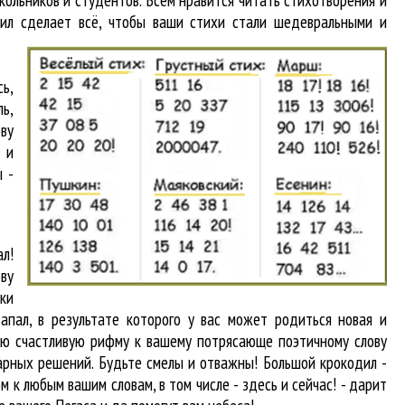
кольников и студентов. Всем нравится читать стихотворения и
дил cделает всё, чтобы ваши стихи стали шедевральными и
сь,
ь,
ву
 и
 -
л!
ву
ки
апал, в результате которого у вас может родиться новая и
вою счастливую рифму к вашему потрясающе поэтичному слову
арных решений. Будьте смелы и отважны! Большой крокодил -
фм
к любым вашим словам, в том числе - здесь и сейчас! - дарит