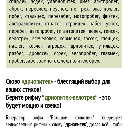
спардек, эсдек, удабнопитек, омег,
агитпробег
,
абрек
, пересмех, неуспех, не грех, эка, ночлег,
побег, стальцех, перезабег, мотопробег, физтех,
австралопитек
, стратег, стройцех, набег, успех,
перебег,
автопробег
,
гигантопитек
,
вовек
,
генсек
,
велотрек
,
всечеловек
, кормоцех,
госсек
, спеццех,
наслег, ковчег,
агроцех
,
дриопитек
, утильцех,
разбег,
дровосек
, огрех,
велопробег
,
главмех
,
пробег, забег, зампотех, чех, политех, орех.
Слово
«дриопитек»
- блестящий выбор для
ваших стихов!
Берите рифму
″
дриопитек-велотрек
″
- это
будет мощно и свежо!
Генератор рифм "Большой крокодил" генерирует
великолепные
рифмы к слову "
дриопитек
"
, делая всё, чтобы