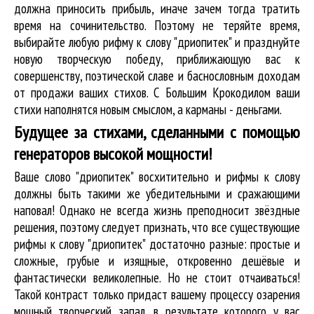
должна приносить прибыль, иначе зачем тогда тратить
время на сочинительство. Поэтому не теряйте время,
выбирайте любую рифму к слову "дриопитек" и празднуйте
новую творческую победу, приближающую вас к
совершенству, поэтической славе и баснословным доходам
от продажи ваших стихов. С Большим Крокодилом ваши
стихи наполнятся новым смыслом, а карманы - деньгами.
Будущее за стихами, сделанными с помощью
генераторов высокой мощности!
Ваше слово "дриопитек" восхитительно и рифмы к слову
должны быть такими же убедительными и сражающими
наповал! Однако не всегда жизнь преподносит звёздные
решения, поэтому следует признать, что все существующие
рифмы к слову "дриопитек" достаточно разные: простые и
сложные, грубые и изящные, откровенно дешёвые и
фантастически великолепные. Но не стоит отчаиваться!
Такой контраст только придаст вашему процессу озарения
мощный творческий запал, в результате которого у вас