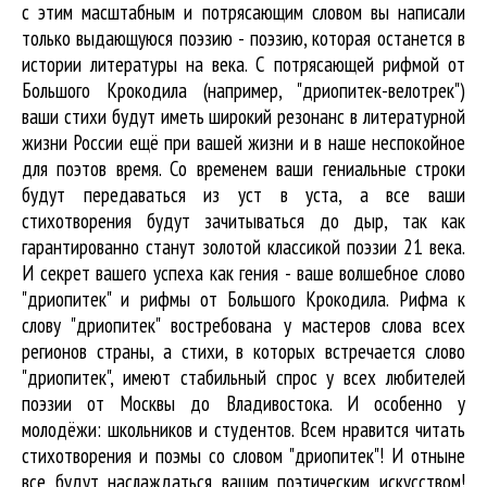
с этим масштабным и потрясающим словом вы написали
только выдающуюся поэзию - поэзию, которая останется в
истории литературы на века. С потрясающей рифмой от
Большого Крокодила (например, "дриопитек-велотрек")
ваши стихи будут иметь широкий резонанс в литературной
жизни России ещё при вашей жизни и в наше неспокойное
для поэтов время. Со временем ваши гениальные строки
будут передаваться из уст в уста, а все ваши
стихотворения будут зачитываться до дыр, так как
гарантированно станут золотой классикой поэзии 21 века.
И секрет вашего успеха как гения - ваше волшебное слово
"дриопитек" и рифмы от Большого Крокодила. Рифма к
слову "дриопитек" востребована у мастеров слова всех
регионов страны, а стихи, в которых встречается
слово
"дриопитек"
, имеют стабильный спрос у всех любителей
поэзии от Москвы до Владивостока. И особенно у
молодёжи: школьников и студентов. Всем нравится читать
стихотворения и поэмы со словом "дриопитек"! И отныне
все будут наслаждаться вашим поэтическим искусством!