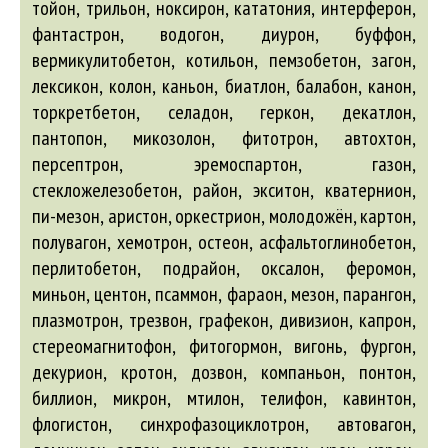
тойон, трильон, ноксирон, кататония, интерферон,
фантастрон, водогон, диурон, буффон,
вермикулитобетон, котильон, пемзобетон, загон,
лексикон, колон, каньон, биатлон, балабон, канон,
торкретбетон, селадон, геркон, декатлон,
пантопон, микозолон, фитотрон,
автохтон
,
персептрон, эремоспартон, газон,
стекложелезобетон, район, экситон, кватернион,
пи-мезон, аристон, оркестрион, молодожён, картон,
полувагон, хемотрон, остеон, асфальтоглинобетон,
перлитобетон, подрайон, оксалон, феромон,
миньон, центон, псаммон, фараон, мезон, парангон,
плазмотрон, трезвон, графекон, дивизион, капрон,
стереомагнитофон, фитогормон, вигонь, фургон,
декурион, кротон, дозвон, компаньон, понтон,
биллион, микрон, мтилон, телифон, кавинтон,
флогистон, синхрофазоциклотрон,
автовагон
,