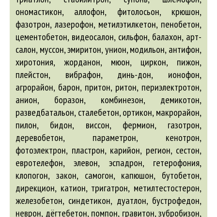
ономастикон,
аллофон
, фитолосьон, крюшон,
фазотрон, лазерофон, метилэтилкетон, пенобетон,
цементобетон, видеосалон, сильфон, балахон, арт-
салон, муссон, эмиритон, унион, модильон, антифон,
хиротония, жорданон, мюон, циркон, пижон,
плейстон, вибрафон, динь-дон, ионофон,
агрорайон
, барон, притон, ритон, периэлектротон,
анион, боразон, комбинезон, демикотон,
разведбатальон, сталебетон, ортикон, макрорайон,
пилон, бидон, виссон, фермион, газотрон,
деревобетон, параметрон, кенотрон,
фотоэлектрон, пластрон, карийон, регион, сестон,
евротелефон, элевон, эспадрон, гетерофония,
клопогон, закон, самогон, капюшон, бутобетон,
дирекцион, катион, тригатрон, метилтестостерон,
железобетон, синдетикон, дуатлон, бустрофедон,
неврон, дёгтебетон, помпон, гравитон, зубробизон,