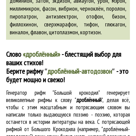
доминион, затон, экдизон,
авиаугон
, урон, мэрон,
миллимикрон, фасон, вибрион, черноклён, поролон,
пиропатрон, антиэлектрон, отофон, бизон,
филлохинон, сверхмарафон, тифон, глюкагон,
виналон, флавон, цитоплазмон, кортизон.
Слово
«дроблённый»
- блестящий выбор для
ваших стихов!
Берите рифму
″
дроблённый-автодозвон
″
- это
будет мощно и свежо!
Генератор рифм "Большой крокодил" генерирует
великолепные
рифмы к слову "
дроблённый
"
, делая всё,
чтобы с этим масштабным и потрясающим словом вы
написали только выдающуюся поэзию - поэзию, которая
останется в истории литературы на века. С потрясающей
рифмой от Большого Крокодила (например, "дроблённый-