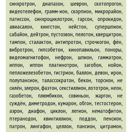
синхротрон, диапазон, шеврон, скотопрогон,
видеотелефон, грамм-ион, скорпион, микрорайон,
патиссон, синхроциклотрон, гарсон, опрокидон,
авиасалон
, кингстон, нейстон, супершпион,
сабайон, дейтрон, пустозвон, пелотон, кверцитрон,
тампон, сталактон, антипротон, строчкогон, фён,
вибротрон, гипсобетон, кинопавильон, поноры,
видеомагнитофон, нефрон, шпион, гамматрон,
иппон, иппон платинотрон, загобон, нойон,
пепложелезобетон, гистрион, баллон, девон, ирон,
полупансион, талассократон, бекон, торсион, не
силён, элерон, фаэтон, секстиллион, лототрон, неон,
газобетон, плюмбикон, совиньон, жаргон, не
суждён, диметродон, кумарон, обгон, тестостерон,
аэрон, диафон, циклон, легион, нематофитон,
птеранодон, квинтиллион, поддон, пенсион,
патрон, лингафон, целлон, пансион, цитрамон,