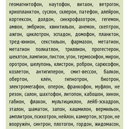
геомагнитофон, наутофон, витаон, ветрогон,
криопланктон, суслон, склерон, патефон,
алейрон
,
кортексон, долдон, синхрофазотрон, гегемон,
амвон, эмбрион, квинтильон, анемон, скептрон,
ажгон
, циклотрон, эспадон, домофон, планктон,
тред-юнион, секстильон, фармазон, метатион,
метатион полиатлон, триллион, прогестерон,
шеклтон, лампион, пистон, угон, термосифон, мирон,
оротрон, шелупонь, клистрон, роброн, сарюсофон,
козлетон, антигиперон, смит-вессон, балкон,
обертон, клён, гипнотрон, биотрон,
электромегафон, оперон, франкофон, муфлон, не
резон, салон, шахтофон, литопон, кабошон, хинон,
габион, флакон, мультициклон, лейб-эскадрон,
эталон, шаматон, запон, кашмилон, вермильон,
амплитрон, психотрон, нейлон, камертон, эстрон, не
вооружён, синтрон, плотогон, гордон, жидомасон,