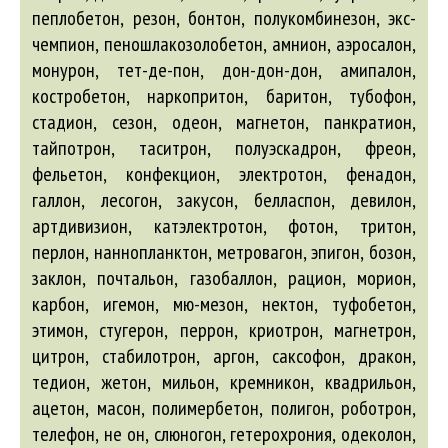
пеплобетон, резон, бонтон, полукомбинезон, экс-
чемпион, пеношлакозолобетон, амнион, аэросалон,
монурон, тет-де-пон, дон-дон-дон, амипалон,
костробетон, наркопритон, баритон, тубофон,
стадион, сезон, одеон, магнетон, панкратион,
тайпотрон, таситрон, полуэскадрон, фреон,
фельетон, конфекцион, электротон, фенадон,
галлон, лесогон, закусон, белласпон, девилон,
артдивизион, катэлектротон, фотон, тритон,
перлон, наннопланктон, метровагон, эпигон, бозон,
заклон, почтальон, газобаллон, рацион, морион,
карбон, игемон, мю-мезон, нектон, туфобетон,
этимон, стугерон, перрон, криотрон, магнетрон,
цитрон, стабилотрон, аргон, саксофон, дракон,
тедион, жетон, мильон, кремникон, квадрильон,
ацетон, масон, полимербетон, полигон, роботрон,
телефон, не он, слюногон, гетерохрония, одеколон,