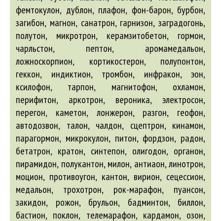
фемтокулон, дублон, плафон, фон-барон, бурбон,
загибон, магнон, санатрон, гарнизон, заградогонь,
полутон, микротрон, керамзитобетон, гормон,
чарльстон, пептон, аромамедальон,
ложноскорпион, кортикостерон, полупонтон,
геккон, индиктион, тромбон, инфракон, эон,
ксилофон, тарпон, магнитофон, охламон,
перифитон, аркотрон, вероника, электросон,
перегон, каметон, лонжерон, разгон, геофон,
автодозвон
, талон, чалдон, сцептрон, кинамон,
парагормон, микрокулон, питон, фордзон, радон,
бетатрон, кратон, синтепон, олигодон, органон,
пирамидон, полукантон, милон, антиаон, линотрон,
моцион, противоугон, кантон, вирион, сецессион,
медальон, трохотрон, рок-марафон, пуансон,
закидон, рожон, брульон, бадминтон, биллон,
бастион, поклон, телемарафон, кардамон, озон,