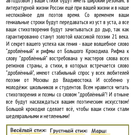
автодозвон") ваши стихи будут иметь широкий резонанс в
литературной жизни России ещё при вашей жизни и в наше
неспокойное для поэтов время. Со временем ваши
гениальные строки будут передаваться из уст в уста, а все
ваши стихотворения будут зачитываться до дыр, так как
гарантированно станут золотой классикой поэзии 21 века.
И секрет вашего успеха как гения - ваше волшебное слово
"дроблённый" и рифмы от Большого Крокодила. Рифма к
слову "дроблённый" востребована у мастеров слова всех
регионов страны, а стихи, в которых встречается
слово
"дроблённый"
, имеют стабильный спрос у всех любителей
поэзии от Москвы до Владивостока. И особенно у
молодёжи: школьников и студентов. Всем нравится читать
стихотворения и поэмы со словом "дроблённый"! И отныне
все будут наслаждаться вашим поэтическим искусством!
Большой крокодил cделает всё, чтобы ваши стихи стали
шедевральными и нетленными!