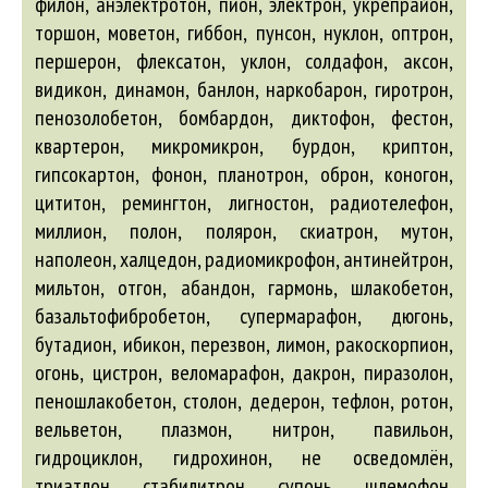
филон, анэлектротон, пион, электрон, укрепрайон,
торшон, моветон, гиббон, пунсон, нуклон, оптрон,
першерон, флексатон, уклон, солдафон,
аксон
,
видикон, динамон, банлон, наркобарон, гиротрон,
пенозолобетон, бомбардон, диктофон, фестон,
квартерон, микромикрон, бурдон, криптон,
гипсокартон, фонон, планотрон, оброн, коногон,
цититон, ремингтон, лигностон, радиотелефон,
миллион, полон, полярон, скиатрон, мутон,
наполеон, халцедон, радиомикрофон, антинейтрон,
мильтон, отгон,
абандон
, гармонь, шлакобетон,
базальтофибробетон, супермарафон, дюгонь,
бутадион, ибикон, перезвон, лимон, ракоскорпион,
огонь, цистрон, веломарафон, дакрон, пиразолон,
пеношлакобетон, столон, дедерон, тефлон, ротон,
вельветон, плазмон, нитрон, павильон,
гидроциклон, гидрохинон, не осведомлён,
триатлон, стабилитрон, супонь, шлемофон,