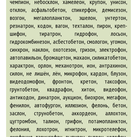
чемпион, небосклон, хамелеон, крупон, унисон,
отклон, асфальтобетон, спикерфон, демисезон,
возгон, мегалопланктон, эшелон, унтертон,
резнатрон, кодон, вагон, техталон, пирон, креп-
шифон, тиратрон, гидрофон, лосьон,
гидрокомбинезон, асбестобетон, смологон, угомон,
синхрон, наклон, охотсезон, гризон, электрофон,
автопавильон
, бромацетон, махаон, силикатобетон,
характрон, орлон, механотрон, ион, антрахинон,
силон, не лишён, лён, микрофон, кардон, блузон,
видеодомофон, фронтон, кретон, таксофон,
грунтобетон, квадрафон, хитон, видеофон,
антикодон, динатрон, аукцион, биохрон, мегафон,
фенилон,
автофургон
, иллюзион, фелонь, бетон,
заслон, струнобетон,
аккордеон
, аллохтон,
цугтромбон, талион, грифон, потамопланктон,
фелония, лохотрон, игнитрон, микротелефон,