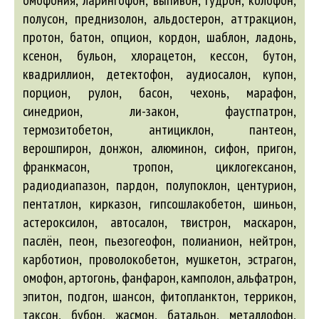
омофония, ларингофон, выпивон, гудрон, колофон,
полусон, преднизолон, альдостерон, аттракцион,
протон, батон, опцион, кордон, шаблон, ладонь,
ксенон, бульон, хлорацетон, кессон, бутон,
квадриллион, детектофон, аудиосалон, купон,
порцион, рулон, басон, чехонь, марафон,
синедрион, ли-закон, фаустпатрон,
термозитобетон, антициклон, пантеон,
верошпирон, донжон, алюминон, сифон, пригон,
франкмасон, тропон, циклогексанон,
радиодиапазон, пардон, полупоклон, центурион,
пентатлон, кирказон, гипсошлакобетон, шиньон,
астероксилон,
автосалон
, твистрон, маскарон,
паслён, пеон, пьезогеофон, полианион, нейтрон,
карботион, проволокобетон, мушкетон, эстрагон,
омофон, артогонь, фанфарон, камполон, альфатрон,
эпитон, подгон, шансон, фитопланктон, террикон,
таксон, бубон, жасмон, батальон, металлофон,