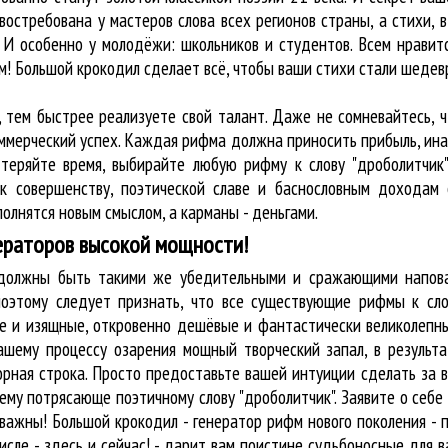
востребована у мастеров слова всех регионов страны, а стихи, 
 И особенно у молодёжи: школьников и студентов. Всем нравитс
м! Большой крокодил cделает всё, чтобы ваши стихи стали шеде
, тем быстрее реализуете свой талант. Даже не сомневайтесь, 
оммерческий успех. Каждая рифма должна приносить прибыль, ин
 теряйте время, выбирайте любую рифму к слову "дроболитчик"
к совершенству, поэтической славе и баснословным доходам 
олнятся новым смыслом, а карманы - деньгами.
ераторов высокой мощности!
у должны быть такими же убедительными и сражающими напова
оэтому следует признать, что все существующие рифмы к сло
ые и изящные, откровенно дешёвые и фантастически великолепны
ашему процессу озарения мощный творческий запал, в результа
орная строка. Просто предоставьте вашей интуиции сделать за 
му потрясающе поэтичному слову "дроболитчик". Заявите о себе
ажны! Большой крокодил - генератор рифм нового поколения - 
исле - здесь и сейчас! - дарит вам поистине судьбоносные для в