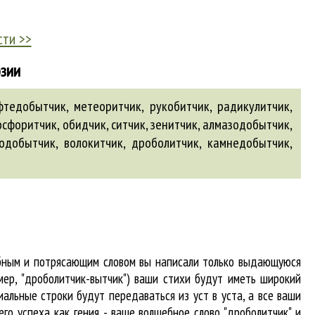
сти >>
эзии
фтедобытчик, метеоритчик, рукобитчик, радикулитчик,
сфоритчик, обидчик, ситчик,
зенитчик
,
алмазодобытчик
,
одобытчик
,
волокитчик
,
дроболитчик
,
камнедобытчик
,
абным и потрясающим словом вы написали только выдающуюся
мер, "дроболитчик-вытчик") ваши стихи будут иметь широкий
альные строки будут передаваться из уст в уста, а все ваши
го успеха как гения - ваше волшебное слово "дроболитчик" и