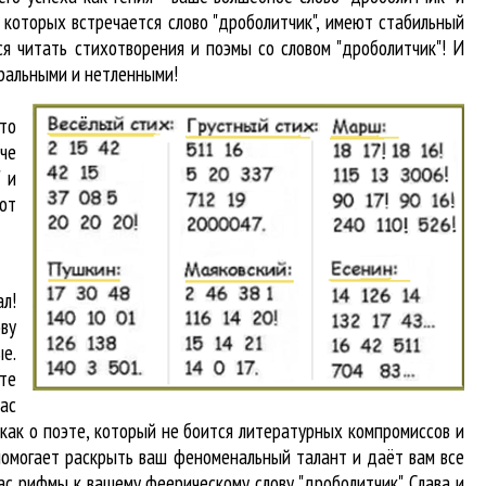
в которых встречается
слово "дроболитчик"
, имеют стабильный
я читать стихотворения и поэмы со словом "дроболитчик"! И
вральными и нетленными!
что
аче
 и
от
л!
ву
е.
те
вас
 как о поэте, который не боится литературных компромиссов и
помогает раскрыть ваш феноменальный талант и даёт вам все
ас рифмы к вашему феерическому слову "дроболитчик". Слава и