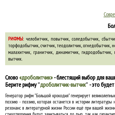
Совре
Бол
РИФМЫ
:
челобитчик, повытчик, соледобытчик, сбытчик
торфодобытчик, считчик, теодолитчик, огнедобытчик, н
малахитчик
,
гранитчик
,
динамитчик
,
гидродобытчик
,
вытчик
.
Слово
«дроболитчик»
- блестящий выбор для ваш
Берите рифму
″
дроболитчик-вытчик
″
- это будет
Генератор рифм "Большой крокодил" генерирует великолепн
поэзию - поэзию, которая останется в истории литературы 
резонанс в литературной жизни России ещё при вашей жизни 
стихотворения будут зачитываться до дыр, так как гарантир