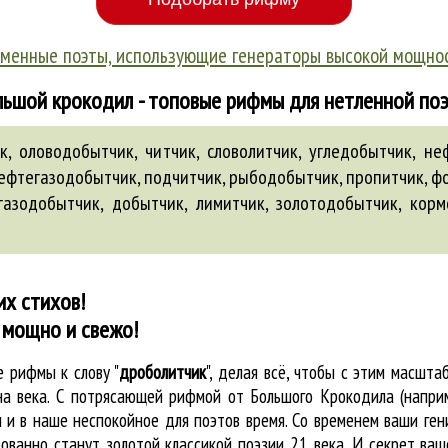
менные поэты, использующие генераторы высокой мощно
ьшой крокодил - топовые рифмы для нетленной по
, оловодобытчик, читчик, словолитчик, угледобытчик, не
ефтегазодобытчик, подчитчик, рыбодобытчик, пропитчик, фо
газодобытчик
,
добытчик
,
лимитчик
,
золотодобытчик
,
корм
их стихов!
 мощно и свежо!
ые
рифмы к слову "
дроболитчик
"
, делая всё, чтобы с этим масшт
на века. С потрясающей рифмой от Большого Крокодила (напри
и в наше неспокойное для поэтов время. Со временем ваши гени
ованно станут золотой классикой поэзии 21 века. И секрет ваше