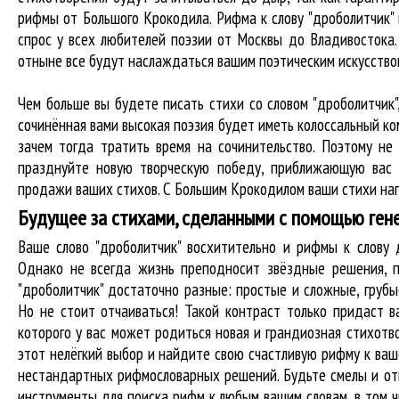
рифмы от Большого Крокодила. Рифма к слову "дроболитчик" 
спрос у всех любителей поэзии от Москвы до Владивостока.
отныне все будут наслаждаться вашим поэтическим искусство
Чем больше вы будете писать стихи со словом "дроболитчик"
сочинённая вами высокая поэзия будет иметь колоссальный к
зачем тогда тратить время на сочинительство. Поэтому не
празднуйте новую творческую победу, приближающую вас 
продажи ваших стихов. С Большим Крокодилом ваши стихи нап
Будущее за стихами, сделанными с помощью ген
Ваше слово "дроболитчик" восхитительно и рифмы к слов
Однако не всегда жизнь преподносит звёздные решения, п
"дроболитчик" достаточно разные: простые и сложные, груб
Но не стоит отчаиваться! Такой контраст только придаст в
которого у вас может родиться новая и грандиозная стихотв
этот нелёгкий выбор и найдите свою счастливую рифму к ваше
нестандартных рифмословарных решений. Будьте смелы и отв
инструменты для
поиска рифм
к любым вашим словам, в том ч