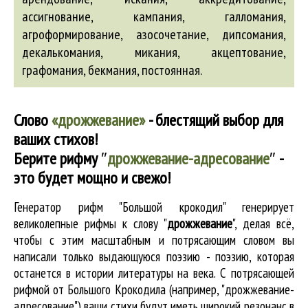
ассигнование
, кампания, галломания,
агроформирование
,
азосочетание
, дипсомания,
декалькомания, микания,
акцептование
,
графомания,
бекмания
, постоянная.
Слово
«дрожжевание»
- блестящий выбор для
ваших стихов!
Берите рифму
″
дрожжевание-адресование
″
-
это будет мощно и свежо!
Генератор рифм "Большой крокодил" генерирует
великолепные
рифмы к слову "
дрожжевание
"
, делая всё,
чтобы с этим масштабным и потрясающим словом вы
написали только выдающуюся поэзию - поэзию, которая
останется в истории литературы на века. С потрясающей
рифмой от Большого Крокодила (например, "дрожжевание-
адресование") ваши стихи будут иметь широкий резонанс в