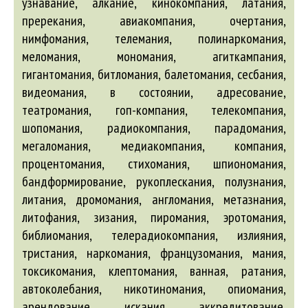
алкание
, кинокомпания, латания,
пререкания,
авиакомпания
, очертания,
нимфомания, телемания, полинаркомания,
меломания, мономания,
агиткампания
,
гигантомания, битломания,
балетомания
, сесбания,
видеомания, в состоянии,
адресование
,
театромания, гоп-компания, телекомпания,
шопомания, радиокомпания, парадомания,
мегаломания, медиакомпания, компания,
процентомания, стихомания, шпиономания,
бандформирование
, рукоплескания, полузнания,
литания, дромомания,
англомания
, метазнания,
литофания, зизания, пиромания, эротомания,
библиомания, телерадиокомпания, излияния,
тристания, наркомания, французомания, мания,
токсикомания, клептомания, ванная, ратания,
автоколебания
, никотиномания, опиомания,
арендование
, искания,
аккредитование
,