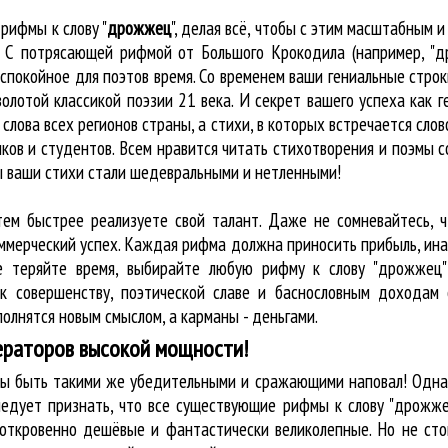
е
рифмы к слову "
дрожжец
"
, делая всё, чтобы с этим масштабным
а. С потрясающей рифмой от Большого Крокодила (например, "
покойное для поэтов время. Со временем ваши гениальные строки
золотой классикой поэзии 21 века. И секрет вашего успеха как 
слова всех регионов страны, а стихи, в которых встречается
слов
ков и студентов. Всем нравится читать стихотворения и поэмы 
бы ваши стихи стали шедевральными и нетленными!
тем быстрее реализуете свой талант. Даже не сомневайтесь, ч
оммерческий успех. Каждая рифма должна приносить прибыль, ин
не теряйте время, выбирайте любую рифму к слову "дрожжец"
к совершенству, поэтической славе и баснословным доходам 
олнятся новым смыслом, а карманы - деньгами.
ераторов высокой мощности!
ны быть такими же убедительными и сражающими наповал! Одна
ледует признать, что все существующие рифмы к слову "дрожже
 откровенно дешёвые и фантастически великолепные. Но не сто