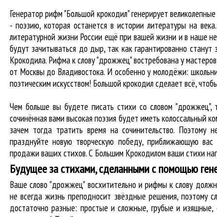
Генератор рифм "Большой крокодил" генерирует великолепны
- поэзию, которая останется в истории литературы на век
литературной жизни России ещё при вашей жизни и в наше нес
будут зачитываться до дыр, так как гарантированно станут 
Крокодила. Рифма к слову "дрожжец" востребована у мастеров 
от Москвы до Владивостока. И особенно у молодёжи: школьни
поэтическим искусством! Большой крокодил cделает всё, что
Чем больше вы будете писать стихи со словом "дрожжец", 
сочинённая вами высокая поэзия будет иметь колоссальный к
зачем тогда тратить время на сочинительство. Поэтому 
празднуйте новую творческую победу, приближающую вас 
продажи ваших стихов. С Большим Крокодилом ваши стихи нап
Будущее за стихами, сделанными с помощью ген
Ваше слово "дрожжец" восхитительно и рифмы к слову долж
не всегда жизнь преподносит звёздные решения, поэтому с
достаточно разные: простые и сложные, грубые и изящные,