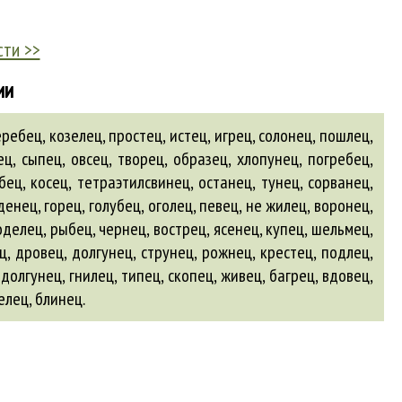
сти >>
ии
ребец, козелец, простец, истец, игрец, солонец, пошлец,
ец, сыпец, овсец, творец, образец, хлопунец, погребец,
бец, косец, тетраэтилсвинец, останец, тунец, сорванец,
денец, горец, голубец, оголец, певец, не жилец, воронец,
оделец, рыбец, чернец, вострец, ясенец, купец, шельмец,
ц, дровец, долгунец, струнец, рожнец, крестец, подлец,
-долгунец, гнилец, типец, скопец, живец,
багрец
,
вдовец
,
елец
,
блинец
.