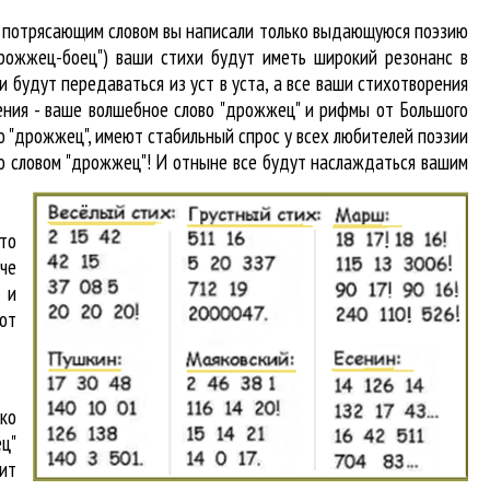
 и потрясающим словом вы написали только выдающуюся поэзию
дрожжец-боец") ваши стихи будут иметь широкий резонанс в
 будут передаваться из уст в уста, а все ваши стихотворения
гения - ваше волшебное слово "дрожжец" и рифмы от Большого
о "дрожжец"
, имеют стабильный спрос у всех любителей поэзии
со словом "дрожжец"! И отныне все будут наслаждаться вашим
то
аче
 и
от
ко
ц"
ит