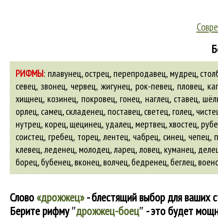
Совре
Б
РИФМЫ
:
плавунец, острец, перепродавец, мудрец, столбе
севец, звонец, червец, жигунец, рок-певец, пловец, ка
хищнец, козинец, покровец, гонец, наглец, ставец, шёл
орлец, самец, складенец, поставец, светец, голец, чисте
нутрец, корец, щецинец, удалец, мертвец, хвостец, рубе
соистец, гребец, торец, лентец, чабрец, синец, чепец,
клевец, леденец, молодец, ларец, ловец, куманец, делец
борец
,
бубенец
,
вконец
,
волчец
,
бедренец
,
беглец
,
воен
Слово
«дрожжец»
- блестящий выбор для ваших с
Берите рифму
″
дрожжец-боец
″
- это будет мощн