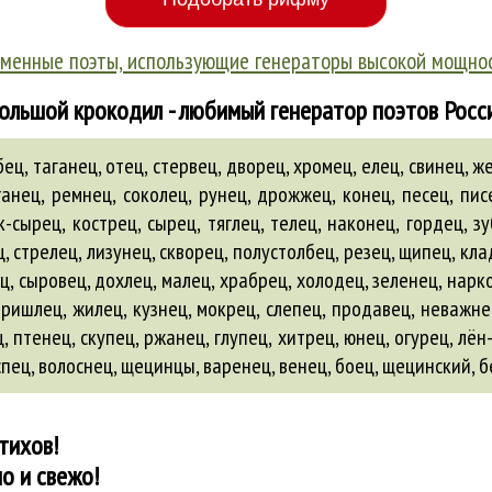
менные поэты, использующие генераторы высокой мощно
ольшой крокодил - любимый генератор поэтов Росс
ц, таганец, отец, стервец, дворец, хромец, елец, свинец, же
ганец, ремнец, соколец, рунец, дрожжец, конец, песец, пис
к-сырец, кострец, сырец, тяглец, телец, наконец, гордец, зу
ц, стрелец, лизунец, скворец, полустолбец, резец, щипец, кла
ц, сыровец, дохлец, малец, храбрец, холодец, зеленец, нарк
 пришлец, жилец, кузнец, мокрец, слепец, продавец, неважне
, птенец, скупец, ржанец, глупец, хитрец, юнец, огурец, лён
спец
,
волоснец
, щецинцы,
варенец
,
венец
,
боец
, щецинский,
б
тихов!
о и свежо!