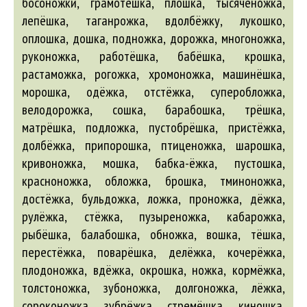
босоножки
, грамотёшка, плошка, тысяченожка,
лепёшка, таганрожка,
вдолбёжку
, лукошко,
оплошка, дошка, подножка, дорожка, многоножка,
руконожка, работёшка,
бабёшка
, крошка,
растаможка, рогожка, хромоножка, машинёшка,
морошка, одёжка, отстёжка, суперобложка,
велодорожка
, сошка,
барабошка
, трёшка,
матрёшка, подложка, пустобрёшка, пристёжка,
долбёжка, припорошка, птиценожка, шарошка,
кривоножка, мошка,
бабка-ёжка
, пустошка,
красноножка, обложка,
брошка
, тминоножка,
достёжка,
бульдожка
, ложка, проножка, дёжка,
рулёжка, стёжка, пузыреножка, кабарожка,
рыбёшка,
балабошка
, обножка,
вошка
, тёшка,
перестёжка, поварёшка, делёжка, кочерёжка,
плодоножка,
вдёжка
, окрошка, ножка, кормёжка,
толстоножка, зубоножка, долгоножка, лёжка,
сороконожка, зубрёжка, стремёшка, киношка,