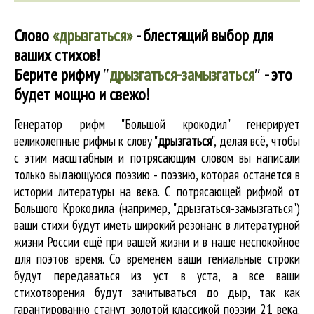
Слово
«дрызгаться»
- блестящий выбор для
ваших стихов!
Берите рифму
″
дрызгаться-замызгаться
″
- это
будет мощно и свежо!
Генератор рифм "Большой крокодил" генерирует
великолепные
рифмы к слову "
дрызгаться
"
, делая всё, чтобы
с этим масштабным и потрясающим словом вы написали
только выдающуюся поэзию - поэзию, которая останется в
истории литературы на века. С потрясающей рифмой от
Большого Крокодила (например, "дрызгаться-замызгаться")
ваши стихи будут иметь широкий резонанс в литературной
жизни России ещё при вашей жизни и в наше неспокойное
для поэтов время. Со временем ваши гениальные строки
будут передаваться из уст в уста, а все ваши
стихотворения будут зачитываться до дыр, так как
гарантированно станут золотой классикой поэзии 21 века.