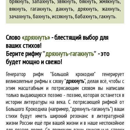
брякнуть
,
запахнуть
,
звякнуть
,
бякнуть
,
жмякнуть
,
вякнуть
,
гагакнуть
,
дакнуть
,
дряхнуть
,
жахнуть
,
зачахнуть
,
бахнуть
,
иссякнуть
,
бабахнуть
,
гакнуть
.
Слово
«дряхнуть»
- блестящий выбор для
ваших стихов!
Берите рифму
″
дряхнуть-гагакнуть
″
- это
будет мощно и свежо!
Генератор рифм "Большой крокодил" генерирует
великолепные
рифмы к слову "
дряхнуть
"
, делая всё, чтобы с
этим масштабным и потрясающим словом вы написали
только выдающуюся поэзию - поэзию, которая останется в
истории литературы на века. С потрясающей рифмой от
Большого Крокодила (например, "дряхнуть-гагакнуть") ваши
стихи будут иметь широкий резонанс в литературной
жизни России ещё при вашей жизни и в наше неспокойное
для поэтов время. Со временем ваши гениальные строки