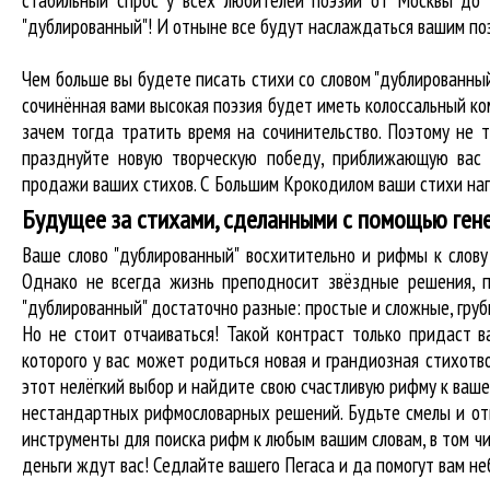
стабильный спрос у всех любителей поэзии от Москвы до 
"дублированный"! И отныне все будут наслаждаться вашим по
Чем больше вы будете писать стихи со словом "дублированный
сочинённая вами высокая поэзия будет иметь колоссальный к
зачем тогда тратить время на сочинительство. Поэтому не 
празднуйте новую творческую победу, приближающую вас 
продажи ваших стихов. С Большим Крокодилом ваши стихи нап
Будущее за стихами, сделанными с помощью ген
Ваше слово "дублированный" восхитительно и рифмы к сло
Однако не всегда жизнь преподносит звёздные решения, п
"дублированный" достаточно разные: простые и сложные, гру
Но не стоит отчаиваться! Такой контраст только придаст в
которого у вас может родиться новая и грандиозная стихотв
этот нелёгкий выбор и найдите свою счастливую рифму к ваше
нестандартных рифмословарных решений. Будьте смелы и отв
инструменты для
поиска рифм
к любым вашим словам, в том чи
деньги ждут вас! Седлайте вашего Пегаса и да помогут вам не