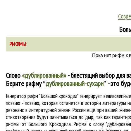
Совре
Боль
РИФМЫ
:
Пока нет рифм к 
Слово
«дублированный»
- блестящий выбор для в
Берите рифму
″
дублированный-сухари
″
- это буд
Генератор рифм "Большой крокодил" генерирует великолепны
поэзию - поэзию, которая останется в истории литературы 
резонанс в литературной жизни России ещё при вашей жизни 
стихотворения будут зачитываться до дыр, так как гарантиро
рифмы от Большого Крокодила. Рифма к слову "дублированн