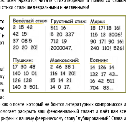
в. Всем нравится читать стихотворения и поэмы со словом
и стихи стали шедевральными и нетленными!
что
аче
 и
от
л!
ву
ые.
те
вас
 как о поэте, который не боится литературных компромиссов и
помогает раскрыть ваш феноменальный талант и даёт вам все
с рифмы к вашему феерическому слову "дублированный". Слава и