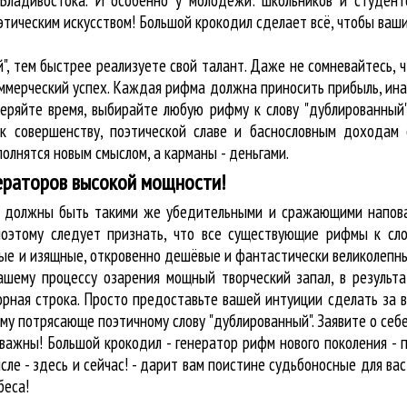
Владивостока. И особенно у молодёжи: школьников и студенто
этическим искусством! Большой крокодил cделает всё, чтобы ваш
", тем быстрее реализуете свой талант. Даже не сомневайтесь, 
оммерческий успех. Каждая рифма должна приносить прибыль, ин
теряйте время, выбирайте любую рифму к слову "дублированный"
к совершенству, поэтической славе и баснословным доходам 
олнятся новым смыслом, а карманы - деньгами.
ераторов высокой мощности!
ву должны быть такими же убедительными и сражающими напова
оэтому следует признать, что все существующие рифмы к сло
бые и изящные, откровенно дешёвые и фантастически великолепн
ашему процессу озарения мощный творческий запал, в результа
орная строка. Просто предоставьте вашей интуиции сделать за 
му потрясающе поэтичному слову "дублированный". Заявите о себе
ажны! Большой крокодил - генератор рифм нового поколения - 
сле - здесь и сейчас! - дарит вам поистине судьбоносные для ва
беса!