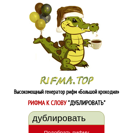
Высокомощный генератор рифм
«Большой крокодил»
РИФМА К СЛОВУ
"ДУБЛИРОВАТЬ"