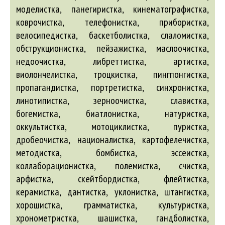
моделистка, панегиристка, кинематографистка,
коврочистка, телефонистка, прибористка,
велосипедистка, баскетболистка, слаломистка,
обструкционистка, пейзажистка, маслоочистка,
недоочистка, либреттистка, артистка,
виолончелистка, троцкистка, пингпонгистка,
пропагандистка, портретистка, синхронистка,
линотипистка, зерноочистка, славистка,
богемистка, биатлонистка, натуристка,
оккультистка, мотоциклистка, пуристка,
дробеочистка, националистка, картофелечистка,
методистка, бомбистка, эссеистка,
коллаборационистка, полемистка, счистка,
арфистка, скейтбордистка, флейтистка,
керамистка, дантистка, уклонистка, штангистка,
хорошистка, грамматистка, культуристка,
хронометристка, шашистка, гандболистка,