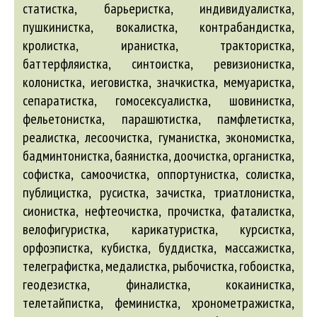
статистка, барьеристка, индивидуалистка,
пушкинистка, вокалистка, контрабандистка,
кролистка, иранистка, трактористка,
баттерфляистка, синтоистка, ревизионистка,
колонистка, иеговистка, значкистка, мемуаристка,
сепаратистка, гомосексуалистка, шовинистка,
фельетонистка, парашютистка, памфлетистка,
реалистка, лесоочистка, гуманистка, экономистка,
бадминтонистка, баянистка, доочистка, органистка,
софистка, самоочистка, оппортунистка, солистка,
публицистка, русистка, зачистка, триатлонистка,
сионистка, нефтеочистка, прочистка, фаталистка,
велофигуристка, карикатуристка, курсистка,
орфоэпистка, кубистка, буддистка, массажистка,
телеграфистка, медалистка, рыбочистка, гобоистка,
геодезистка, финалистка, кокаинистка,
телетайпистка, феминистка, хронометражистка,