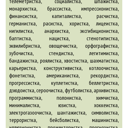
телеметристка, социалистка, шпажистка,
монархистка, брассистка, импрессионистка,
финансистка, капиталистка, расчистка,
германистка, расистка, хористка, лицеистка,
нигилистка, анархистка, эксгибиционистка,
баптистка, нацистка, стенотипистка,
эквилибристка, овощечистка, орфографистка,
зубочистка, стендистка, легитимистка,
бандажистка, роялистка, хвостистка, шахматистка,
карьеристка, конструктивистка, котлоочистка,
фонетистка, американистка, рекордистка,
прогрессистка, куплетистка, беллетристка,
дзюдоистка, сероочистка, футболистка, архивистка,
программистка, полонистка, химчистка,
минималистка, юзистка, хоккеистка,
электрогазоочистка, шантажистка, символистка,
террористка, бейсболистка, машинистка,
иллюзионистка, прожектористка, прогнозистка,