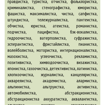
правдистка, туристка, отчистка, фольклористка,
криминалистка, стенографистка, юмористка,
фашистка, максималистка, чистка, сапфистка,
штундистка, тележурналистка, пантеистка,
обчистка, юристка, атеистка, романистка,
подчистка, пацифистка, бэк-вокалистка,
гидроочистка, ватерполистка, суфражистка,
эсперантистка, фристайлистка, пианистка,
волейболистка, мотористка, интернационалистка,
мазохистка, углеочистка, рекламистка,
позитивистка, химводоочистка, визажистка,
японистка, газоочистка, детективистка, латинистка,
хлопкоочистка, журналистка, канцеляристка,
акварелистка
,
академистка
,
алармистка
,
альпинистка
,
альтруистка
,
активистка
,
автомобилистка
,
абстракционистка
,
абстракционистка
аккуратистка
,
аквалангистка
,