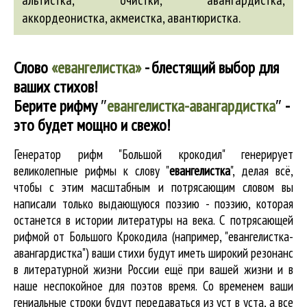
альтистка
, очистки,
авангардистка
,
аккордеонистка
,
акмеистка
,
авантюристка
.
Слово
«евангелистка»
- блестящий выбор для
ваших стихов!
Берите рифму
″
евангелистка-авангардистка
″
-
это будет мощно и свежо!
Генератор рифм "Большой крокодил" генерирует
великолепные
рифмы к слову "
евангелистка
"
, делая всё,
чтобы с этим масштабным и потрясающим словом вы
написали только выдающуюся поэзию - поэзию, которая
останется в истории литературы на века. С потрясающей
рифмой от Большого Крокодила (например, "евангелистка-
авангардистка") ваши стихи будут иметь широкий резонанс
в литературной жизни России ещё при вашей жизни и в
наше неспокойное для поэтов время. Со временем ваши
гениальные строки будут передаваться из уст в уста, а все