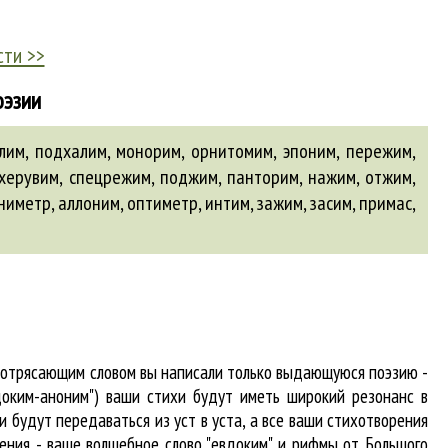
сти >>
оэзии
лим, подхалим, монорим, орнитомим, эпоним, пережим,
 херувим, спецрежим, поджим, панторим, нажим, отжим,
иниметр,
аллоним
, оптиметр,
интим
,
зажим
,
засим
, примас,
 потрясающим словом вы написали только выдающуюся поэзию -
доким-аноним") ваши стихи будут иметь широкий резонанс в
 будут передаваться из уст в уста, а все ваши стихотворения
гения - ваше волшебное слово "евдоким" и рифмы от Большого