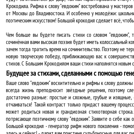
Крокодила. Рифма к слову "евдоким" востребована у мастеров 
от Москвы до Владивостока. И особенно у молодёжи: школьни
поэтическим искусством! Большой крокодил cделает всё, что
Чем больше вы будете писать стихи со словом "евдоким", 
сочинённая вами высокая поэзия будет иметь колоссальный к
зачем тогда тратить время на сочинительство. Поэтому не тер
новую творческую победу, приближающую вас к совершенств
стихов. С Большим Крокодилом ваши стихи наполнятся новым с
Будущее за стихами, сделанными с помощью ген
Ваше слово "евдоким" восхитительно и рифмы к слову должн
всегда жизнь преподносит звёздные решения, поэтому сле
достаточно разные: простые и сложные, грубые и изящные,
отчаиваться! Такой контраст только придаст вашему процесс
может родиться новая и грандиозная стихотворная строка
потрясающе поэтичному слову "евдоким". Заявите о себе как
Большой крокодил - генератор рифм нового поколения - пом
здесь и сейчас! - дарит вам поистине судьбоносные для вас р