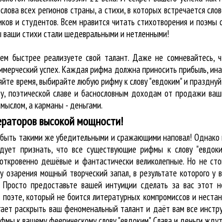
слова всех регионов страны, а стихи, в которых встречается
слов
ков и студентов. Всем нравится читать стихотворения и поэмы 
бы ваши стихи стали шедевральными и нетленными!
тем быстрее реализуете свой талант. Даже не сомневайтесь, ч
оммерческий успех. Каждая рифма должна приносить прибыль, ин
яйте время, выбирайте любую рифму к слову "евдоким" и праздну
у, поэтической славе и баснословным доходам от продажи ваш
мыслом, а карманы - деньгами.
ераторов высокой мощности!
ы быть такими же убедительными и сражающими наповал! Однако 
дует признать, что все существующие рифмы к слову "евдоки
 откровенно дешёвые и фантастически великолепные. Но не сто
у озарения мощный творческий запал, в результате которого у 
. Просто предоставьте вашей интуиции сделать за вас этот 
 о поэте, который не боится литературных компромиссов и нес
огает раскрыть ваш феноменальный талант и даёт вам все инст
ифмы к вашему феерическому слову "евдоким". Слава и деньги ждут