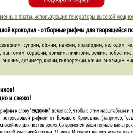
менные поэты, использующие генераторы высокой мощно
шой крокодил - отборные рифмы для творящейся п
севдоним, суприм, обжим, начхим, празеодим, нелюдим, чи
м, пантомим, серафим, прижим, пилигрим, режим, побратим,
м
,
аноним
,
дозиметр
,
килим
,
гидрорежим
,
качим
,
анальцим
, м
ихов!
щно и свежо!
е
рифмы к слову "
евдоким
"
, делая всё, чтобы с этим масштабным и
 С потрясающей рифмой от Большого Крокодила (например, "ев
покойное для поэтов время. Со временем ваши гениальные строки
золотой классикой поэзии 21 века. И секрет вашего успеха как 