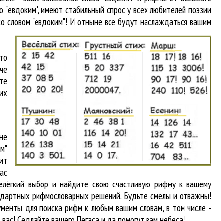
о "евдоким"
, имеют стабильный спрос у всех любителей поэзии
со словом "евдоким"! И отныне все будут наслаждаться вашим
то
аче
йте
их
не
м"
ит
вас
нелёгкий выбор и найдите свою счастливую рифму к вашему
тандартных рифмословарных решений. Будьте смелы и отважны!
рументы для
поиска рифм
к любым вашим словам, в том числе -
 вас! Седлайте вашего Пегаса и да помогут вам небеса!