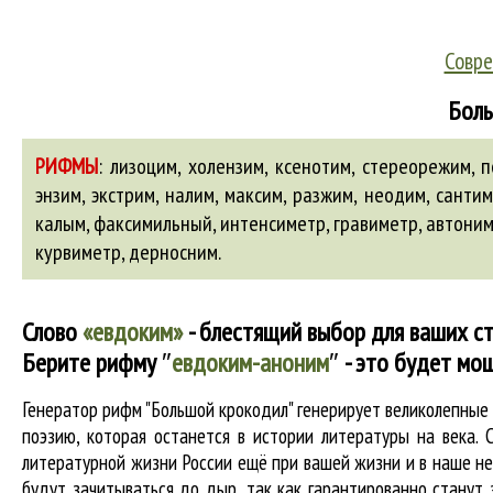
Совре
Боль
РИФМЫ
:
лизоцим, холензим, ксенотим, стереорежим, п
энзим, экстрим, налим, максим, разжим, неодим, санти
калым
, факсимильный,
интенсиметр
,
гравиметр
,
автони
курвиметр,
дерносним
.
Слово
«евдоким»
- блестящий выбор для ваших ст
Берите рифму
″
евдоким-аноним
″
- это будет мо
Генератор рифм "Большой крокодил" генерирует великолепны
поэзию, которая останется в истории литературы на века.
литературной жизни России ещё при вашей жизни и в наше нес
будут зачитываться до дыр, так как гарантированно станут 