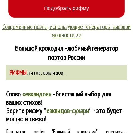
Современные поэты, использующие генераторы высокой
мощности >>
Большой крокодил - любимый генератор
поэтов России
РИФМЫ
:
гитов
,
евклидов
,
.
Слово
«евклидов»
- блестящий выбор для
ваших стихов!
Берите рифму
″
евклидов-сухари
″
- это будет
мощно и свежо!
Генератор рифм "Большой крокодил" генерирует