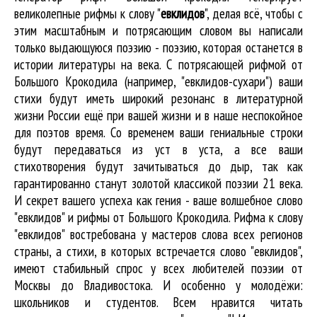
великолепные
рифмы к слову "
евклидов
"
, делая всё, чтобы с
этим масштабным и потрясающим словом вы написали
только выдающуюся поэзию - поэзию, которая останется в
истории литературы на века. С потрясающей рифмой от
Большого Крокодила (например, "евклидов-сухари") ваши
стихи будут иметь широкий резонанс в литературной
жизни России ещё при вашей жизни и в наше неспокойное
для поэтов время. Со временем ваши гениальные строки
будут передаваться из уст в уста, а все ваши
стихотворения будут зачитываться до дыр, так как
гарантированно станут золотой классикой поэзии 21 века.
И секрет вашего успеха как гения - ваше волшебное слово
"евклидов" и рифмы от Большого Крокодила. Рифма к слову
"евклидов" востребована у мастеров слова всех регионов
страны, а стихи, в которых встречается
слово "евклидов"
,
имеют стабильный спрос у всех любителей поэзии от
Москвы до Владивостока. И особенно у молодёжи:
школьников и студентов. Всем нравится читать