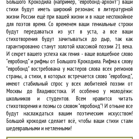
Большого Крокодила (например, "евробонд-архонт") ваши
стихи будут иметь широкий резонанс в литературной
жизни России ещё при вашей жизни и в наше неспокойное
для поэтов время. Со временем ваши гениальные строки
будут передаваться из уст в уста, а все ваши
стихотворения будут зачитываться до дыр, так как
гарантированно станут золотой классикой поэзии 21 века.
И секрет вашего успеха как гения - ваше волшебное слово
"евробонд" и рифмы от Большого Крокодила. Рифма к слову
"евробонд" востребована у мастеров слова всех регионов
страны, а стихи, в которых встречается
слово "евробонд"
,
имеют стабильный спрос у всех любителей поэзии от
Москвы до Владивостока. И особенно у молодёжи:
школьников и студентов. Всем нравится читать
стихотворения и поэмы со словом "евробонд"! И отныне все
будут наслаждаться вашим поэтическим искусством!
Большой крокодил cделает всё, чтобы ваши стихи стали
шедевральными и нетленными!