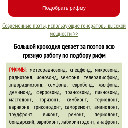
Современные поэты, использующие генераторы высокой
мощности >>
Большой крокодил делает за поэтов всю
грязную работу по подбору рифм
РИФМЫ
:
метеорадиозонд, спецфонд, микрозонд,
радиозонд, ионозонд, земфонд, телерадиофонд,
эндорадиозонд, семфонд, евробонд, жилфонд,
демимонд, феррозонд, трансозонд, пикнозонд,
мастодонт, горизонт, симбионт, териодонт,
вариконд
, триконодонт, саморемонт,
аминодонт
,
трудфронт,
виконт
, ремонт, периодонт,
бондарский
, эврибионт, лабиринтодонт,
анафронт
,