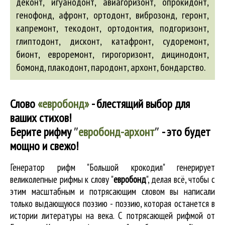
деконт, игуанодонт,
авиагоризонт
, опрокидонт,
генофонд
,
афронт
, ортодонт,
виброзонд
,
геронт
,
капремонт, текодонт, ортодонтия, подгоризонт,
глиптодонт, дисконт, катафронт, судоремонт,
бионт
, евроремонт,
гирогоризонт
, дицинодонт,
бомонд
, плакодонт, пародонт,
архонт
,
бондарство
.
Слово
«евробонд»
- блестящий выбор для
ваших стихов!
Берите рифму
″
евробонд-архонт
″
- это будет
мощно и свежо!
Генератор рифм "Большой крокодил" генерирует
великолепные
рифмы к слову "
евробонд
"
, делая всё, чтобы с
этим масштабным и потрясающим словом вы написали
только выдающуюся поэзию - поэзию, которая останется в
истории литературы на века. С потрясающей рифмой от