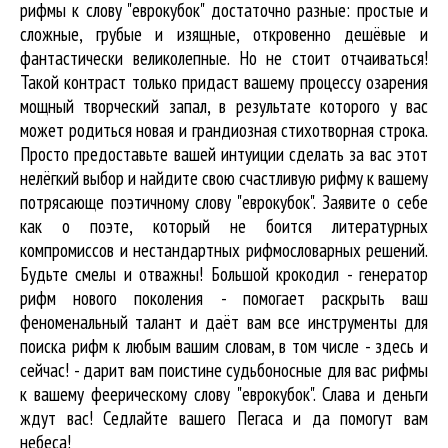
рифмы к слову "еврокубок" достаточно разные: простые и
сложные, грубые и изящные, откровенно дешёвые и
фантастически великолепные. Но не стоит отчаиваться!
Такой контраст только придаст вашему процессу озарения
мощный творческий запал, в результате которого у вас
может родиться новая и грандиозная стихотворная строка.
Просто предоставьте вашей интуиции сделать за вас этот
нелёгкий выбор и найдите свою счастливую рифму к вашему
потрясающе поэтичному слову "еврокубок". Заявите о себе
как о поэте, который не боится литературных
компромиссов и нестандартных рифмословарных решений.
Будьте смелы и отважны! Большой крокодил - генератор
рифм нового поколения - помогает раскрыть ваш
феноменальный талант и даёт вам все инструменты для
поиска рифм
к любым вашим словам, в том числе - здесь и
сейчас! - дарит вам поистине судьбоносные для вас рифмы
к вашему феерическому слову "еврокубок". Слава и деньги
ждут вас! Седлайте вашего Пегаса и да помогут вам
небеса!