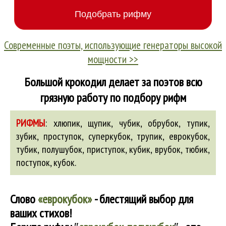
Современные поэты, использующие генераторы высокой
мощности >>
Большой крокодил делает за поэтов всю
грязную работу по подбору рифм
РИФМЫ
:
хлюпик, щупик, чубик,
обрубок
,
тупик
,
зубик
,
проступок
,
суперкубок
,
трупик
,
еврокубок
,
тубик
,
полушубок
,
приступок
,
кубик
,
врубок
,
тюбик
,
поступок
,
кубок
.
Слово
«еврокубок»
- блестящий выбор для
ваших стихов!