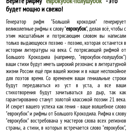
Берите рифму
″
еврокубок-полушубок
″
- это
будет мощно и свежо!
Генератор рифм "Большой крокодил" генерирует
великолепные
рифмы к слову "
еврокубок
"
, делая всё, чтобы с
этим масштабным и потрясающим словом вы написали
только выдающуюся поэзию - поэзию, которая останется в
истории литературы на века. С потрясающей рифмой от
Большого Крокодила (например, "еврокубок-полушубок")
ваши стихи будут иметь широкий резонанс в литературной
жизни России ещё при вашей жизни и в наше неспокойное
для поэтов время. Со временем ваши гениальные строки
будут передаваться из уст в уста, а все ваши
стихотворения будут зачитываться до дыр, так как
гарантированно станут золотой классикой поэзии 21 века.
И секрет вашего успеха как гения - ваше волшебное слово
"еврокубок" и рифмы от Большого Крокодила. Рифма к слову
"еврокубок" востребована у мастеров слова всех регионов
страны, а стихи, в которых встречается
слово "еврокубок"
,