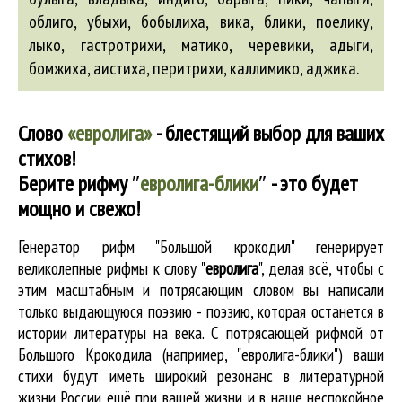
облиго, убыхи,
бобылиха
,
вика
,
блики
, поелику,
лыко, гастротрихи, матико, черевики,
адыги
,
бомжиха
,
аистиха
, перитрихи, каллимико,
аджика
.
Слово
«евролига»
- блестящий выбор для ваших
стихов!
Берите рифму
″
евролига-блики
″
- это будет
мощно и свежо!
Генератор рифм "Большой крокодил" генерирует
великолепные
рифмы к слову "
евролига
"
, делая всё, чтобы с
этим масштабным и потрясающим словом вы написали
только выдающуюся поэзию - поэзию, которая останется в
истории литературы на века. С потрясающей рифмой от
Большого Крокодила (например, "евролига-блики") ваши
стихи будут иметь широкий резонанс в литературной
жизни России ещё при вашей жизни и в наше неспокойное