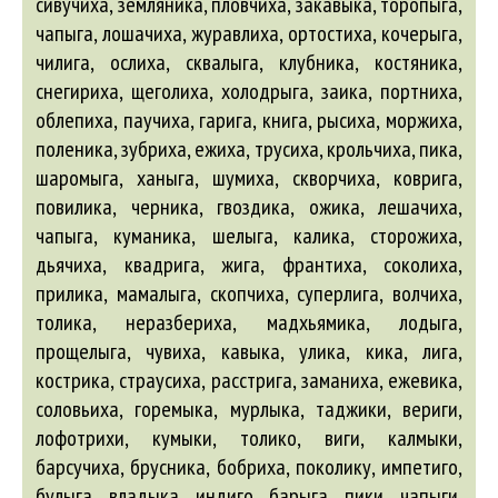
сивучиха, земляника, пловчиха, закавыка, торопыга,
чапыга, лошачиха, журавлиха, ортостиха, кочерыга,
чилига, ослиха, сквалыга, клубника, костяника,
снегириха, щеголиха, холодрыга, заика, портниха,
облепиха, паучиха, гарига, книга, рысиха, моржиха,
поленика, зубриха, ежиха, трусиха, крольчиха, пика,
шаромыга, ханыга, шумиха, скворчиха, коврига,
повилика, черника, гвоздика, ожика, лешачиха,
чапыга, куманика, шелыга, калика, сторожиха,
дьячиха, квадрига, жига, франтиха, соколиха,
прилика, мамалыга, скопчиха, суперлига, волчиха,
толика, неразбериха, мадхьямика, лодыга,
прощелыга, чувиха, кавыка, улика, кика, лига,
кострика, страусиха, расстрига, заманиха, ежевика,
соловьиха, горемыка, мурлыка, таджики,
вериги
,
лофотрихи, кумыки, толико,
виги
, калмыки,
барсучиха
,
брусника
,
бобриха
, поколику, импетиго,
булыга
,
владыка
, индиго,
барыга
, пики, чапыги,