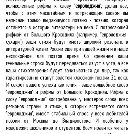
великолепные
рифмы к слову "
евролоджия
"
, делая всё,
чтобы с этим масштабным и потрясающим словом вы
написали только выдающуюся поэзию - поэзию, которая
останется в истории литературы на века. С потрясающей
рифмой от Большого Крокодила (например, "евролоджия-
сухари") ваши стихи будут иметь широкий резонанс в
литературной жизни России ещё при вашей жизни и в наше
неспокойное для поэтов время. Со временем ваши
гениальные строки будут передаваться из уст в уста, а все
ваши стихотворения будут зачитываться до дыр, так как
гарантированно станут золотой классикой поэзии 21 века.
И секрет вашего успеха как гения - ваше волшебное слово
"евролоджия" и рифмы от Большого Крокодила. Рифма к
слову "евролоджия" востребована у мастеров слова всех
регионов страны, а стихи, в которых встречается
слово
"евролоджия"
, имеют стабильный спрос у всех любителей
поэзии от Москвы до Владивостока. И особенно у
молодёжи: школьников и студентов. Всем нравится читать