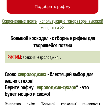
Современные поэты, использующие генераторы высокой
мощности >>
Большой крокодил - отборные рифмы для
творящейся поэзии
РИФМЫ
:
лоджия
,
евролоджия
,
.
Слово
«евролоджия»
- блестящий выбор для
ваших стихов!
Берите рифму
″
евролоджия-сухари
″
- это
будет мощно и свежо!
Генератор рифм "Большой крокодил" генерирует