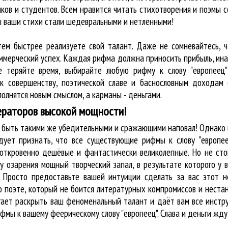
ков и студентов. Всем нравится читать стихотворения и поэмы с
бы ваши стихи стали шедевральными и нетленными!
тем быстрее реализуете свой талант. Даже не сомневайтесь, ч
оммерческий успех. Каждая рифма должна приносить прибыль, ин
е теряйте время, выбирайте любую рифму к слову "европеец"
к совершенству, поэтической славе и баснословным доходам 
олнятся новым смыслом, а карманы - деньгами.
ераторов высокой мощности!
ы быть такими же убедительными и сражающими наповал! Однако
дует признать, что все существующие рифмы к слову "европее
 откровенно дешёвые и фантастически великолепные. Но не сто
у озарения мощный творческий запал, в результате которого у 
. Просто предоставьте вашей интуиции сделать за вас этот 
к о поэте, который не боится литературных компромиссов и нес
огает раскрыть ваш феноменальный талант и даёт вам все инст
ифмы к вашему феерическому слову "европеец". Слава и деньги жду