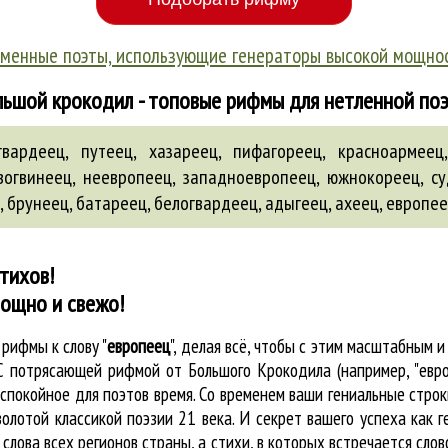
менные поэты, использующие генераторы высокой мощно
ьшой крокодил - топовые рифмы для нетленной по
вардеец, путеец, хазареец, пифагореец, красноармеец,
овогвинеец, неевропеец, западноевропеец, южнокореец, су
,
брунеец
,
батареец
,
белогвардеец
,
адыгеец
,
ахеец
,
европе
тихов!
мощно и свежо!
е
рифмы к слову "
европеец
"
, делая всё, чтобы с этим масштабным
. С потрясающей рифмой от Большого Крокодила (например, "евр
покойное для поэтов время. Со временем ваши гениальные строки
олотой классикой поэзии 21 века. И секрет вашего успеха как 
 слова всех регионов страны, а стихи, в которых встречается
слов