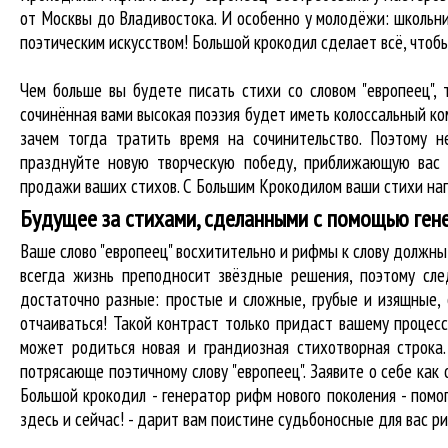
от Москвы до Владивостока. И особенно у молодёжи: школьни
поэтическим искусством! Большой крокодил cделает всё, что
Чем больше вы будете писать стихи со словом "европеец", 
сочинённая вами высокая поэзия будет иметь колоссальный к
зачем тогда тратить время на сочинительство. Поэтому н
празднуйте новую творческую победу, приближающую вас 
продажи ваших стихов. С Большим Крокодилом ваши стихи нап
Будущее за стихами, сделанными с помощью ген
Ваше слово "европеец" восхитительно и рифмы к слову должн
всегда жизнь преподносит звёздные решения, поэтому сле
достаточно разные: простые и сложные, грубые и изящные,
отчаиваться! Такой контраст только придаст вашему процесс
может родиться новая и грандиозная стихотворная строка
потрясающе поэтичному слову "европеец". Заявите о себе ка
Большой крокодил - генератор рифм нового поколения - пом
здесь и сейчас! - дарит вам поистине судьбоносные для вас р