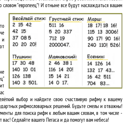
о словом "европеец"! И отныне все будут наслаждаться вашим
то
аче
 и
от
 не
ц"
ит
вас
нелёгкий выбор и найдите свою счастливую рифму к вашему
тандартных рифмословарных решений. Будьте смелы и отважны!
рументы для
поиска рифм
к любым вашим словам, в том числе -
т вас! Седлайте вашего Пегаса и да помогут вам небеса!