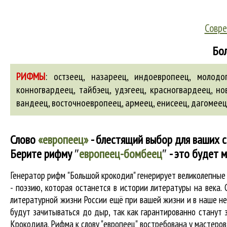
Совре
Бол
РИФМЫ
:
остзеец, назареец, индоевропеец, молодог
конногвардеец, тайбэец, удэгеец, красногвардеец, н
вандеец
,
восточноевропеец
,
армеец
,
енисеец
,
дагомеец
Слово
«европеец»
- блестящий выбор для ваших с
Берите рифму
″
европеец-бомбеец
″
- это будет 
Генератор рифм "Большой крокодил" генерирует великолепны
- поэзию, которая останется в истории литературы на века
литературной жизни России ещё при вашей жизни и в наше нес
будут зачитываться до дыр, так как гарантированно станут з
Крокодила. Рифма к слову "европеец" востребована у мастеров