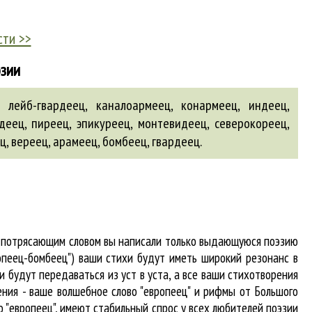
сти >>
эзии
 лейб-гвардеец, каналоармеец, конармеец, индеец,
деец, пиреец, эпикуреец, монтевидеец, северокореец,
ец
,
вереец
,
арамеец
,
бомбеец
,
гвардеец
.
 и потрясающим словом вы написали только выдающуюся поэзию
опеец-бомбеец") ваши стихи будут иметь широкий резонанс в
 будут передаваться из уст в уста, а все ваши стихотворения
гения - ваше волшебное слово "европеец" и рифмы от Большого
о "европеец"
, имеют стабильный спрос у всех любителей поэзии