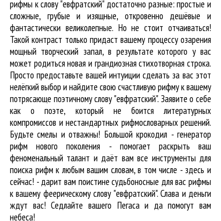
рифмы к слову "евфратский" достаточно разные: простые и
сложные, грубые и изящные, откровенно дешёвые и
фантастически великолепные. Но не стоит отчаиваться!
Такой контраст только придаст вашему процессу озарения
мощный творческий запал, в результате которого у вас
может родиться новая и грандиозная стихотворная строка.
Просто предоставьте вашей интуиции сделать за вас этот
нелёгкий выбор и найдите свою счастливую рифму к вашему
потрясающе поэтичному слову "евфратский". Заявите о себе
как о поэте, который не боится литературных
компромиссов и нестандартных рифмословарных решений.
Будьте смелы и отважны! Большой крокодил - генератор
рифм нового поколения - помогает раскрыть ваш
феноменальный талант и даёт вам все инструменты для
поиска рифм
к любым вашим словам, в том числе - здесь и
сейчас! - дарит вам поистине судьбоносные для вас рифмы
к вашему феерическому слову "евфратский". Слава и деньги
ждут вас! Седлайте вашего Пегаса и да помогут вам
небеса!