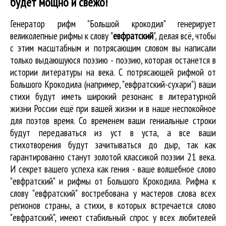
будет мощно и свежо!
Генератор рифм "Большой крокодил" генерирует
великолепные
рифмы к слову "
евфратский
"
, делая всё, чтобы
с этим масштабным и потрясающим словом вы написали
только выдающуюся поэзию - поэзию, которая останется в
истории литературы на века. С потрясающей рифмой от
Большого Крокодила (например, "евфратский-сухари") ваши
стихи будут иметь широкий резонанс в литературной
жизни России ещё при вашей жизни и в наше неспокойное
для поэтов время. Со временем ваши гениальные строки
будут передаваться из уст в уста, а все ваши
стихотворения будут зачитываться до дыр, так как
гарантированно станут золотой классикой поэзии 21 века.
И секрет вашего успеха как гения - ваше волшебное слово
"евфратский" и рифмы от Большого Крокодила. Рифма к
слову "евфратский" востребована у мастеров слова всех
регионов страны, а стихи, в которых встречается
слово
"евфратский"
, имеют стабильный спрос у всех любителей