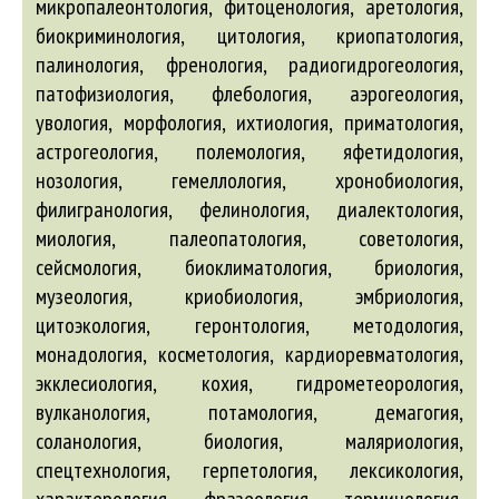
микропалеонтология, фитоценология, аретология,
биокриминология, цитология, криопатология,
палинология, френология, радиогидрогеология,
патофизиология, флебология, аэрогеология,
увология, морфология, ихтиология, приматология,
астрогеология, полемология, яфетидология,
нозология, гемеллология, хронобиология,
филигранология, фелинология, диалектология,
миология, палеопатология, советология,
сейсмология, биоклиматология, бриология,
музеология, криобиология, эмбриология,
цитоэкология, геронтология, методология,
монадология, косметология, кардиоревматология,
экклесиология, кохия, гидрометеорология,
вулканология, потамология, демагогия,
соланология, биология, маляриология,
спецтехнология, герпетология, лексикология,