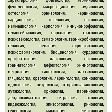
характерология, фразеология, терминология,
феноменология, микросоциология, аудиология,
остеология, орнитология, карцинология,
карцинология телеология, онтология,
маммалиология, карпология, иммуноморфология,
гелиосейсмология, наркология, трасология,
психотехнология, семасиология, геомикробиология,
геология, неология, социопсихология,
психофармакология, биоценология, сурдология,
профпатология, дантология, патология,
грамматология, дефектология, химмотология,
метрология, гинекология, дактилология,
гляциология, ортология, ларингология, сомнология,
одонтология, петрология, оториноларингология,
аутэкология, криология, паремиология,
дендроклиматология, тетралогия, этология,
видеоэкология, эпизоотология, ринология,
селенология, микология, египтология,