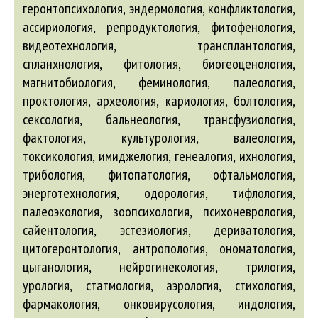
геронтопсихология, эндермология, конфликтология,
ассириология, репродуктология, фитофенология,
видеотехнология, трансплантология,
спланхнология, фитология, биогеоценология,
магнитобиология, феминология, палеология,
проктология, археология, кариология, болтология,
сексология, бальнеология, трансфузиология,
фактология, культурология, валеология,
токсикология, имиджелогия, генеалогия, ихнология,
трибология, фитопатология, офтальмология,
энерготехнология, одорология, тифлология,
палеоэкология, зоопсихология, психоневрология,
сайентология, эстезиология, дериватология,
цитогеронтология, антропология, ономатология,
цыганология, нейрогинекология, трилогия,
урология, статмология, аэрология, стихология,
фармакология, онковирусология, индология,