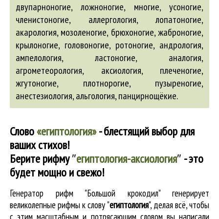
двупарноногие, ложноногие, многие, усоногие,
членистоногие,
аллергология
, лопатоногие,
акарология
, мозоленогие, брюхоногие, жаброногие,
крылоногие, головоногие, ротоногие,
андрология
,
ампелология
, ластоногие,
аналогия
,
агрометеорология
,
аксиология
, плеченогие,
жгутоногие, плотнорогие, пузыреногие,
анестезиология
,
альгология
, панцирнощёкие.
Слово
«египтология»
- блестящий выбор для
ваших стихов!
Берите рифму
″
египтология-аксиология
″
- это
будет мощно и свежо!
Генератор рифм "Большой крокодил" генерирует
великолепные
рифмы к слову "
египтология
"
, делая всё, чтобы
с этим масштабным и потрясающим словом вы написали