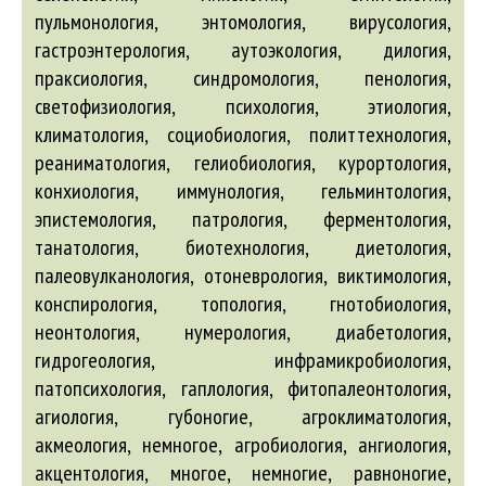
пульмонология, энтомология, вирусология,
гастроэнтерология, аутоэкология, дилогия,
праксиология, синдромология, пенология,
светофизиология, психология, этиология,
климатология, социобиология, политтехнология,
реаниматология, гелиобиология, курортология,
конхиология, иммунология, гельминтология,
эпистемология, патрология, ферментология,
танатология, биотехнология, диетология,
палеовулканология, отоневрология, виктимология,
конспирология, топология, гнотобиология,
неонтология, нумерология, диабетология,
гидрогеология, инфрамикробиология,
патопсихология, гаплология, фитопалеонтология,
агиология
, губоногие,
агроклиматология
,
акмеология
, немногое,
агробиология
,
ангиология
,
акцентология
, многое, немногие, равноногие,