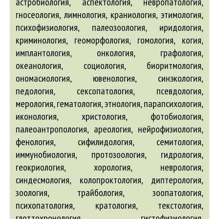
астробиология, аспектология, невропатология,
гносеология, лимнология, краниология, этимология,
психофизиология, палеозоология, иридология,
криминология, геоморфология, гомология, когия,
имплантология, онкология, графология,
океанология, социология, биоритмология,
ономасиология, ювенология, синэкология,
педология, сексопатология, псевдология,
мерология, гематология, этнология, парапсихология,
иконология, христология, фотобиология,
палеоантропология, ареология, нейрофизиология,
фенология, сифилидология, семитология,
иммунобиология, протозоология, гидрология,
геокриология, хорология, неврология,
синдесмология, колопроктология, диптерология,
зоология, трайбология, зоопатология,
психопатология, кратология, текстология,
глоттохронология, гистофизиология,