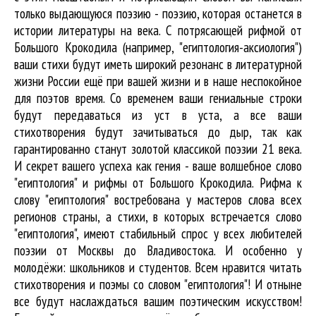
только выдающуюся поэзию - поэзию, которая останется в
истории литературы на века. С потрясающей рифмой от
Большого Крокодила (например, "египтология-аксиология")
ваши стихи будут иметь широкий резонанс в литературной
жизни России ещё при вашей жизни и в наше неспокойное
для поэтов время. Со временем ваши гениальные строки
будут передаваться из уст в уста, а все ваши
стихотворения будут зачитываться до дыр, так как
гарантированно станут золотой классикой поэзии 21 века.
И секрет вашего успеха как гения - ваше волшебное слово
"египтология" и рифмы от Большого Крокодила. Рифма к
слову "египтология" востребована у мастеров слова всех
регионов страны, а стихи, в которых встречается
слово
"египтология"
, имеют стабильный спрос у всех любителей
поэзии от Москвы до Владивостока. И особенно у
молодёжи: школьников и студентов. Всем нравится читать
стихотворения и поэмы со словом "египтология"! И отныне
все будут наслаждаться вашим поэтическим искусством!