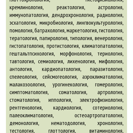
кремлинология, реактология, астрология,
иммунопатология, дендрохронология, радиология,
эсхатология, микробиология, лингвокультурология,
помология, батрахология, маркетология, гистология,
тератология, папирология, типология, венерология,
гистопатология, протистология, климатопатология,
гештальтпсихология, морфонология, териология,
тавтология, семиология, лихенология, мифология,
антология, кардиопатология, паразитология,
спелеология, сейсмогеология, аэроклиматология,
малакозоология, урогинекология, гомерология,
симптоматология, соматология, артрология,
стоматология, иппология, электрофизиология,
рентгенология, кардиология, сотериология,
палеоклиматология, остеоартропатология,
демонология, нематодология, хронология,
тестология, глоттология, витаминология,