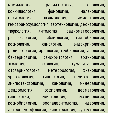
маммалогия, травматология, серология,
конхилиология, фонология, малакология,
политология, энзимология, иммортология,
гемотрансфузиология, геотехнология, деонтология,
тюркология, литология, радиометеорология,
рефлексология, библиология, гидробиология,
космология, синология, эндокринология,
радиоэкология, ареалогия, геобиология, апология,
бактериология, санскритология, арахнология,
экология, филология, гуманитарология,
отоларингология, метеорология, физиология,
урбоэкология, гипнология, гемисферология,
лингвотекстология, кинология, минералогия,
дендрология, софиология, дерматология,
гиппология, ревматология, шекспирология,
космобиология, зоопалеонтология, идеология,
антропоморфология, кинотрилогия, суггестология,