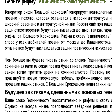
Берите рифму
″
единичность-альтруистичность
″
-
Генератор рифм "Большой крокодил" генерирует великолепн
поэзию - поэзию, которая останется в истории литературы 
широкий резонанс в литературной жизни России ещё при вашей
ваши стихотворения будут зачитываться до дыр, так как гаран
рифмы от Большого Крокодила. Рифма к слову "единичность" 
спрос у всех любителей поэзии от Москвы до Владивостока.
отныне все будут наслаждаться вашим поэтическим искусство
Чем больше вы будете писать стихи со словом "единичность"
сочинённая вами высокая поэзия будет иметь колоссальный к
зачем тогда тратить время на сочинительство. Поэтому не
празднуйте новую творческую победу, приближающую вас 
продажи ваших стихов. С Большим Крокодилом ваши стихи нап
Будущее за стихами, сделанными с помощью ген
Ваше слово "единичность" восхитительно и рифмы к слов
Однако не всегда жизнь преподносит звёздные решения, п