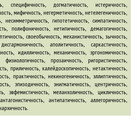
ь, специфичность, догматичность, истеричность,
ость, мифичность, негерметичность, нетелегеничность,
ь, несимметричность, гипотетичность, симпатичность,
ость, полифоничность, нетипичность, демагогичность,
птичность, своеобычность, механистичность, зычность,
дисгармоничность, аполитичность, саркастичность,
ность, идилличность, механичность, эргономичность,
 физиологичность, прозаичность, ригористичность,
сть, приличность, калейдоскопичность, нетактичность,
сть, практичность, некиногеничность, эллиптичность,
ость, эпизодичность, энигматичность, центричность,
ть, эвфемистичность, меланхоличность, цикличность,
антагонистичность
,
антипатичность
,
аллегоричность
,
нархичность
.