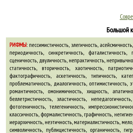
Совре
Большой к
РИФМЫ
:
пессимистичность, элегичность, асейсмичность
периодичность, синкретичность, фаталистичность, г
сценичность, двуличность, непрактичность, непривычно
статичность, вторичность, хаотичность, патриотич
фактографичность, аскетичность, типичность, кате
проблематичность, диалогичность, оптимистичность, э
романтичность, омонимичность, хищность, апатичнос
беллетристичность, эластичность, непедагогичность
фотогеничность, телегеничность, импрессионистичнос
классичность, формалистичность, графичность, негигие
иерархичность, неэтичность, материалистичность, мело
символичность, публицистичность, органичность, гиг