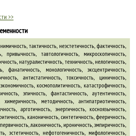
сти >>
ременности
нимичность, тактичность, неэстетичность, фактичность,
ь, привычность, тавтологичность, микроскопичность,
чность, натуралистичность, техничность, нелогичность,
ь, фанатичность, монологичность, эксцентричность,
чность, антистатичность, токсичность, циничность,
еэкономичность, космополитичность, катастрофичность,
ичность, эпичность, фантастичность, аутентичность,
ь, химеричность, методичность, антипатриотичность,
чность, арготичность, энергичность, косноязычность,
ритичность, каноничность, синтетичность, фееричность,
первичность, лаконичность, ироничность, эмпиричность,
ть, эстетичность, нефотогеничность, мифологичность,