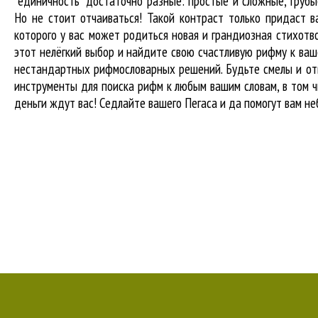
"единичность" достаточно разные: простые и сложные, груб
Но не стоит отчаиваться! Такой контраст только придаст в
которого у вас может родиться новая и грандиозная стихотв
этот нелёгкий выбор и найдите свою счастливую рифму к ваше
нестандартных рифмословарных решений. Будьте смелы и отв
инструменты для
поиска рифм
к любым вашим словам, в том ч
деньги ждут вас! Седлайте вашего Пегаса и да помогут вам не