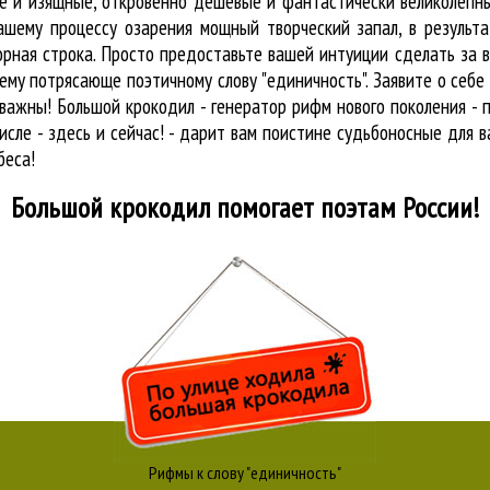
ые и изящные, откровенно дешёвые и фантастически великолепны
ашему процессу озарения мощный творческий запал, в результа
орная строка. Просто предоставьте вашей интуиции сделать за 
му потрясающе поэтичному слову "единичность". Заявите о себе
ажны! Большой крокодил - генератор рифм нового поколения - 
исле - здесь и сейчас! - дарит вам поистине судьбоносные для в
беса!
Большой крокодил
помогает поэтам России!
Рифмы к слову "единичность"