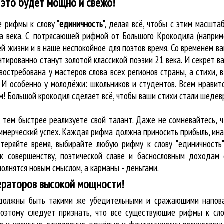
 это будет мощно и свежо!
ые
рифмы к слову "
единичность
"
, делая всё, чтобы с этим масшт
на века. С потрясающей рифмой от Большого Крокодила (наприме
 жизни и в наше неспокойное для поэтов время. Со временем ваш
тированно станут золотой классикой поэзии 21 века. И секрет ва
востребована у мастеров слова всех регионов страны, а стихи, 
 И особенно у молодёжи: школьников и студентов. Всем нравитс
м! Большой крокодил cделает всё, чтобы ваши стихи стали шеде
, тем быстрее реализуете свой талант. Даже не сомневайтесь, 
оммерческий успех. Каждая рифма должна приносить прибыль, ин
 теряйте время, выбирайте любую рифму к слову "единичность"
к совершенству, поэтической славе и баснословным доходам 
олнятся новым смыслом, а карманы - деньгами.
ераторов высокой мощности!
у должны быть такими же убедительными и сражающими напова
оэтому следует признать, что все существующие рифмы к сло