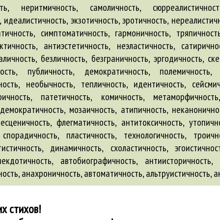
сть, неритмичность, самоличность, сюрреалистичност
идеалистичность, экзотичность, эротичность, нереалистичн
тичность, симптоматичность, гармоничность, тряпичност
ктичность, антиэстетичность, неэластичность, сатиричн
личность, безличность, безграничность, эргодичность, ске
ость, публичность, демократичность, полемичность, 
ность, необычность, тепличность, идентичность, сейсмич
ричность, патетичность, комичность, метаморфичность,
демократичность, мозаичность, атипичность, неканонично
есценичность, флегматичность, антитоксичность, утопично
спорадичность, пластичность, технологичность, троичн
истичность, динамичность, схоластичность, эгоистичнос
некдотичность
,
автобиографичность
,
антиисторичность
,
ность
,
анахроничность
,
автоматичность
,
альтруистичность
,
а
х стихов!