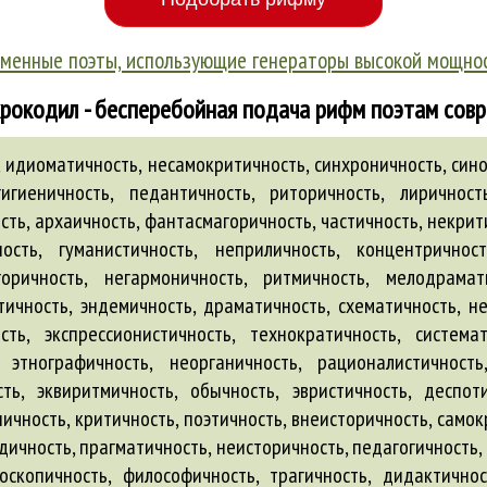
менные поэты, использующие генераторы высокой мощно
рокодил - бесперебойная подача рифм поэтам сов
, идиоматичность, несамокритичность, синхроничность, сино
игиеничность, педантичность, риторичность, лиричност
сть, архаичность, фантасмагоричность, частичность, некрити
ность, гуманистичность, неприличность, концентричност
горичность, негармоничность, ритмичность, мелодрамати
тичность, эндемичность, драматичность, схематичность, н
ть, экспрессионистичность, технократичность, системат
, этнографичность, неорганичность, рационалистичност
ть, эквиритмичность, обычность, эвристичность, деспоти
ничность, критичность, поэтичность, внеисторичность, самок
дичность, прагматичность, неисторичность, педагогичность, 
роскопичность, философичность, трагичность, дидактичнос