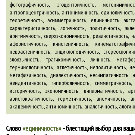
фотографичность, эгоцентричность, метонимично
антропоцентричность, антонимичность, единоличность, 
теоретичность, асимметричность, единичность, экста
характеристичность, логичность, политичность, экле
аритмичность, сверхэкономичность, реалистичность, на
афористичность, киногеничность, кинематографичн
неврастеничность, энциклопедичность, стереоскопич
злоязычность, трагикомичность, личность, метафо
терминологичность, атлетичность, неполитичность, не
метафизичность, диалектичность, несимпатичность, н
неидентичность, гиперболичность, симметричность, 
историчность, экономичность, дипломатичность, арт
аристократичность, герметичность,
анемичность
,
а
академичность
,
антиномичность
,
аналогичность
,
алогич
Слово
«единичность»
- блестящий выбор для ваши