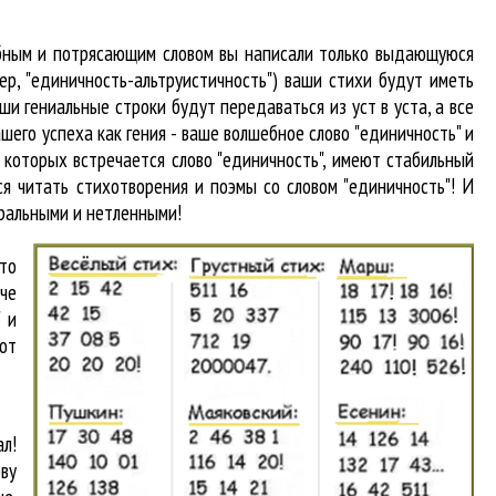
абным и потрясающим словом вы написали только выдающуюся
р, "единичность-альтруистичность") ваши стихи будут иметь
и гениальные строки будут передаваться из уст в уста, а все
шего успеха как гения - ваше волшебное слово "единичность" и
в которых встречается
слово "единичность"
, имеют стабильный
я читать стихотворения и поэмы со словом "единичность"! И
вральными и нетленными!
что
аче
 и
от
л!
ву