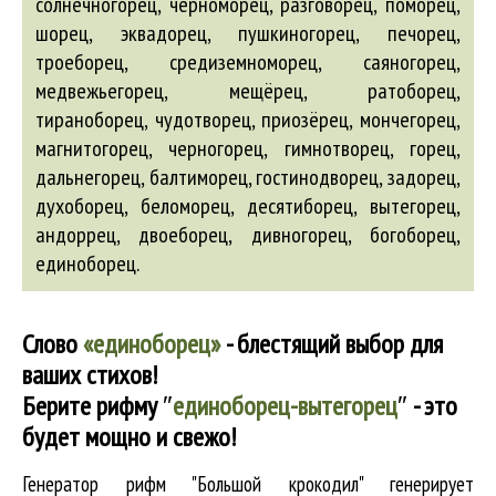
солнечногорец, черноморец, разговорец, поморец,
шорец, эквадорец, пушкиногорец, печорец,
троеборец, средиземноморец, саяногорец,
медвежьегорец, мещёрец, ратоборец,
тираноборец, чудотворец, приозёрец, мончегорец,
магнитогорец, черногорец,
гимнотворец
,
горец
,
дальнегорец
,
балтиморец
,
гостинодворец
,
задорец
,
духоборец
,
беломорец
,
десятиборец
,
вытегорец
,
андоррец
,
двоеборец
,
дивногорец
,
богоборец
,
единоборец
.
Слово
«единоборец»
- блестящий выбор для
ваших стихов!
Берите рифму
″
единоборец-вытегорец
″
- это
будет мощно и свежо!
Генератор рифм "Большой крокодил" генерирует