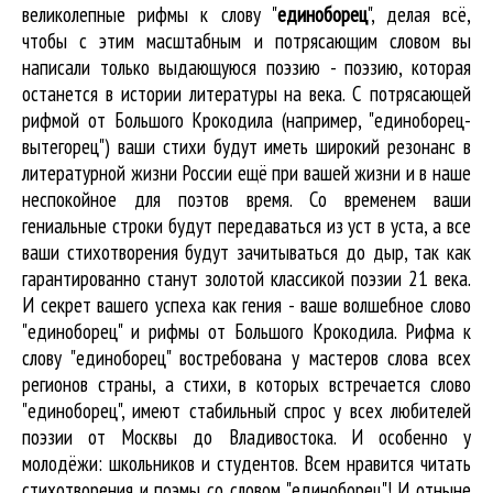
великолепные
рифмы к слову "
единоборец
"
, делая всё,
чтобы с этим масштабным и потрясающим словом вы
написали только выдающуюся поэзию - поэзию, которая
останется в истории литературы на века. С потрясающей
рифмой от Большого Крокодила (например, "единоборец-
вытегорец") ваши стихи будут иметь широкий резонанс в
литературной жизни России ещё при вашей жизни и в наше
неспокойное для поэтов время. Со временем ваши
гениальные строки будут передаваться из уст в уста, а все
ваши стихотворения будут зачитываться до дыр, так как
гарантированно станут золотой классикой поэзии 21 века.
И секрет вашего успеха как гения - ваше волшебное слово
"единоборец" и рифмы от Большого Крокодила. Рифма к
слову "единоборец" востребована у мастеров слова всех
регионов страны, а стихи, в которых встречается
слово
"единоборец"
, имеют стабильный спрос у всех любителей
поэзии от Москвы до Владивостока. И особенно у
молодёжи: школьников и студентов. Всем нравится читать
стихотворения и поэмы со словом "единоборец"! И отныне