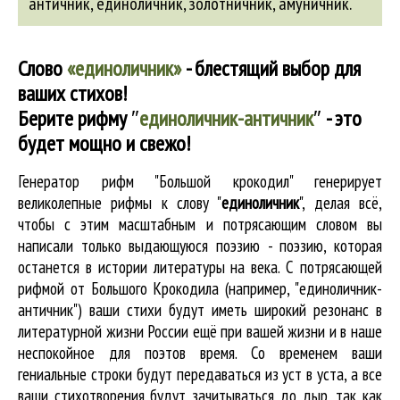
античник
,
единоличник
,
золотничник
,
амуничник
.
Слово
«единоличник»
- блестящий выбор для
ваших стихов!
Берите рифму
″
единоличник-античник
″
- это
будет мощно и свежо!
Генератор рифм "Большой крокодил" генерирует
великолепные
рифмы к слову "
единоличник
"
, делая всё,
чтобы с этим масштабным и потрясающим словом вы
написали только выдающуюся поэзию - поэзию, которая
останется в истории литературы на века. С потрясающей
рифмой от Большого Крокодила (например, "единоличник-
античник") ваши стихи будут иметь широкий резонанс в
литературной жизни России ещё при вашей жизни и в наше
неспокойное для поэтов время. Со временем ваши
гениальные строки будут передаваться из уст в уста, а все
ваши стихотворения будут зачитываться до дыр, так как