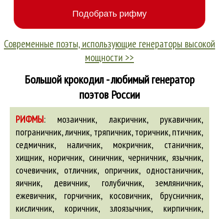
Современные поэты, использующие генераторы высокой
мощности >>
Большой крокодил - любимый генератор
поэтов России
РИФМЫ
:
мозаичник, лакричник, рукавичник,
пограничник, личник, тряпичник, торичник, птичник,
седмичник, наличник, мокричник, станичник,
хищник, норичник, синичник, черничник, язычник,
сочевичник, отличник, опричник, одностаничник,
яичник,
девичник
,
голубичник
,
земляничник
,
ежевичник
,
горчичник
,
косовичник
,
брусничник
,
кисличник
,
коричник
,
злоязычник
,
кирпичник
,