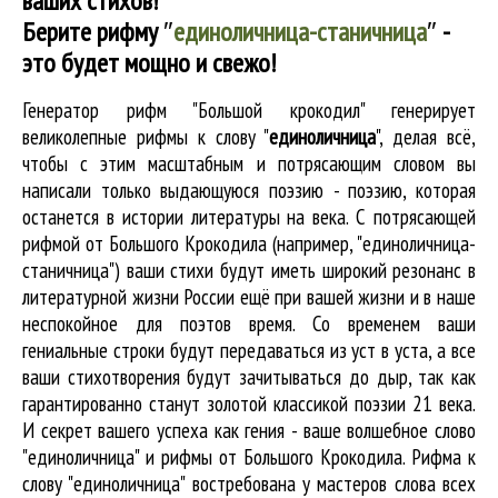
ваших стихов!
Берите рифму
″
единоличница-станичница
″
-
это будет мощно и свежо!
Генератор рифм "Большой крокодил" генерирует
великолепные
рифмы к слову "
единоличница
"
, делая всё,
чтобы с этим масштабным и потрясающим словом вы
написали только выдающуюся поэзию - поэзию, которая
останется в истории литературы на века. С потрясающей
рифмой от Большого Крокодила (например, "единоличница-
станичница") ваши стихи будут иметь широкий резонанс в
литературной жизни России ещё при вашей жизни и в наше
неспокойное для поэтов время. Со временем ваши
гениальные строки будут передаваться из уст в уста, а все
ваши стихотворения будут зачитываться до дыр, так как
гарантированно станут золотой классикой поэзии 21 века.
И секрет вашего успеха как гения - ваше волшебное слово
"единоличница" и рифмы от Большого Крокодила. Рифма к
слову "единоличница" востребована у мастеров слова всех