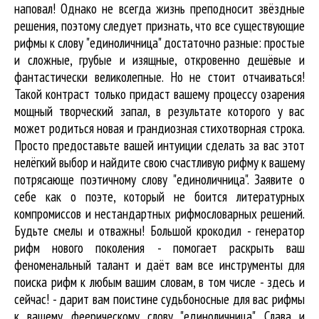
наповал! Однако не всегда жизнь преподносит звёздные
решения, поэтому следует признать, что все существующие
рифмы к слову "единоличница" достаточно разные: простые
и сложные, грубые и изящные, откровенно дешёвые и
фантастически великолепные. Но не стоит отчаиваться!
Такой контраст только придаст вашему процессу озарения
мощный творческий запал, в результате которого у вас
может родиться новая и грандиозная стихотворная строка.
Просто предоставьте вашей интуиции сделать за вас этот
нелёгкий выбор и найдите свою счастливую рифму к вашему
потрясающе поэтичному слову "единоличница". Заявите о
себе как о поэте, который не боится литературных
компромиссов и нестандартных рифмословарных решений.
Будьте смелы и отважны! Большой крокодил - генератор
рифм нового поколения - помогает раскрыть ваш
феноменальный талант и даёт вам все инструменты для
поиска рифм
к любым вашим словам, в том числе - здесь и
сейчас! - дарит вам поистине судьбоносные для вас рифмы
к вашему феерическому слову "единоличница". Слава и