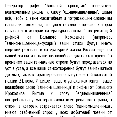
Генератор рифм "Большой крокодил" генерирует
великолепные
рифмы к слову "
единомышленница
"
, делая
всё, чтобы с этим масштабным и потрясающим словом вы
написали только выдающуюся поэзию - поэзию, которая
останется в истории литературы на века. С потрясающей
рифмой от Большого Крокодила (например,
"единомышленница-сухари") ваши стихи будут иметь
широкий резонанс в литературной жизни России ещё при
вашей жизни и в наше неспокойное для поэтов время. Со
временем ваши гениальные строки будут передаваться из
уст в уста, а все ваши стихотворения будут зачитываться
до дыр, так как гарантированно станут золотой классикой
поэзии 21 века. И секрет вашего успеха как гения - ваше
волшебное слово "единомышленница" и рифмы от Большого
Крокодила. Рифма к слову "единомышленница"
востребована у мастеров слова всех регионов страны, а
стихи, в которых встречается
слово "единомышленница"
,
имеют стабильный спрос у всех любителей поэзии от