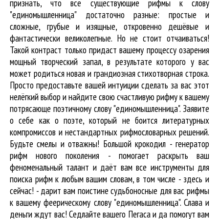
признать, что все существующие рифмы к слову
"единомышленница" достаточно разные: простые и
сложные, грубые и изящные, откровенно дешёвые и
фантастически великолепные. Но не стоит отчаиваться!
Такой контраст только придаст вашему процессу озарения
мощный творческий запал, в результате которого у вас
может родиться новая и грандиозная стихотворная строка.
Просто предоставьте вашей интуиции сделать за вас этот
нелёгкий выбор и найдите свою счастливую рифму к вашему
потрясающе поэтичному слову "единомышленница". Заявите
о себе как о поэте, который не боится литературных
компромиссов и нестандартных рифмословарных решений.
Будьте смелы и отважны! Большой крокодил - генератор
рифм нового поколения - помогает раскрыть ваш
феноменальный талант и даёт вам все инструменты для
поиска рифм
к любым вашим словам, в том числе - здесь и
сейчас! - дарит вам поистине судьбоносные для вас рифмы
к вашему феерическому слову "единомышленница". Слава и
деньги ждут вас! Седлайте вашего Пегаса и да помогут вам